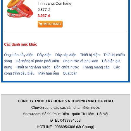
Tình trạng:
Còn hàng
5.877 đ
3.937 đ
Các danh mục khác
Ống luồn dây điện
Dây điện
Dây cáp điện
Thiết bị điện
Thiết bị chiếu
sáng
Hệ thống tủ phân phối điện
Ống nước và phụ kiện
Đồ điện gia
dụng
Thiết bị nghành nước
Bồn chứa nước
Thang máng cáp
Các
công trình tiêu biểu
Máy hàn ống
Quạt bàn
CÔNG TY TNHH XÂY DỰNG VÀ THƯƠNG MẠI HÒA PHÁT
Chuyên cung cấp các sản phẩm điên nước
Showroom: Số 99 Phúc Diễn - quận Từ Liêm - Hà Nội
ĐTEL:0433994663
HOTLINE : 0986954306 (Mr Chung)