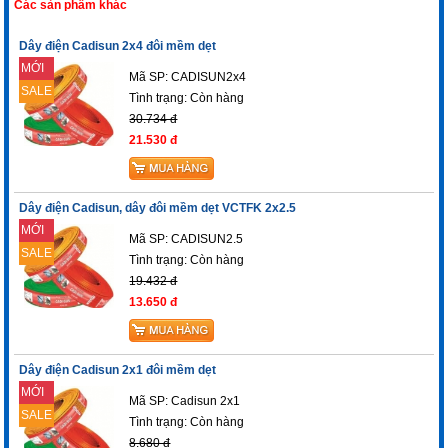
Các sản phẩm khác
Dây điện Cadisun 2x4 đôi mềm dẹt
MỚI
Mã SP: CADISUN2x4
SALE
Tình trạng:
Còn hàng
30.734 đ
21.530 đ
Dây điện Cadisun, dây đôi mềm dẹt VCTFK 2x2.5
MỚI
Mã SP: CADISUN2.5
SALE
Tình trạng:
Còn hàng
19.432 đ
13.650 đ
Dây điện Cadisun 2x1 đôi mềm dẹt
MỚI
Mã SP: Cadisun 2x1
SALE
Tình trạng:
Còn hàng
8.680 đ