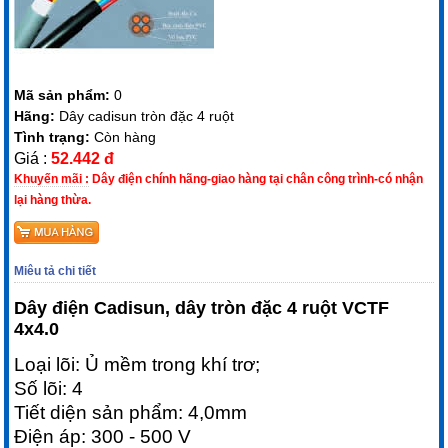
Mã sản phẩm:
0
Hãng:
Dây cadisun tròn đặc 4 ruột
Tình trạng:
Còn hàng
Giá :
52.442 đ
Khuyến mãi :
Dây điện chính hãng-giao hàng tại chân công trình-có nhận
lại hàng thừa.
Miêu tả chi tiết
Dây điện Cadisun, dây tròn đặc 4 ruột VCTF
4x4.0
Loại lõi: Ủ mềm trong khí trơ;
Số lõi: 4
Tiết diện sản phẩm: 4,0mm
Điện áp: 300 - 500 V