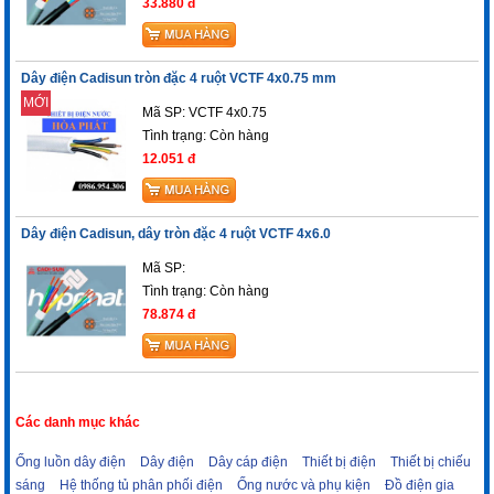
33.880 đ
Dây điện Cadisun tròn đặc 4 ruột VCTF 4x0.75 mm
MỚI
Mã SP: VCTF 4x0.75
Tình trạng:
Còn hàng
12.051 đ
Dây điện Cadisun, dây tròn đặc 4 ruột VCTF 4x6.0
Mã SP:
Tình trạng:
Còn hàng
78.874 đ
Các danh mục khác
Ống luồn dây điện
Dây điện
Dây cáp điện
Thiết bị điện
Thiết bị chiếu
sáng
Hệ thống tủ phân phối điện
Ống nước và phụ kiện
Đồ điện gia