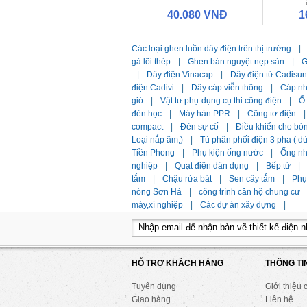
40.080 VNĐ
1
Các loại ghen luồn dây điện trên thị trường
|
gà lõi thép
|
Ghen bán nguyệt nẹp sàn
|
G
|
Dây điện Vinacap
|
Dây điện từ Cadisun
điện Cadivi
|
Dây cáp viễn thông
|
Cáp n
gió
|
Vật tư phụ-dụng cụ thi công điện
|
Ổ
đèn học
|
Máy hàn PPR
|
Công tơ điện
|
compact
|
Đèn sự cố
|
Điều khiển cho bó
Loại nắp âm,)
|
Tủ phân phối điện 3 pha ( 
Tiền Phong
|
Phụ kiện ống nước
|
Ống n
nghiệp
|
Quạt điện dân dụng
|
Bếp từ
|
tắm
|
Chậu rửa bát
|
Sen cây tắm
|
Phụ 
nóng Sơn Hà
|
công trình căn hộ chung cư
máy,xí nghiệp
|
Các dự án xây dựng
|
HỖ TRỢ KHÁCH HÀNG
THÔNG TI
Tuyển dụng
Giới thiệu 
Giao hàng
Liên hệ