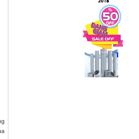
ng
ua