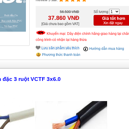
Review 5 star:
56.500 VNĐ
Số lượng
37.860
VNĐ
[Giá chưa bao gồm VAT]
Khuyến mại: Dây điện chính hãng-giao hàng tại châ
công trình-có nhận lại hàng thừa
Hướng dẫn mua hàng
Phương thức thanh toán
n đặc 3 ruột VCTF 3x6.0