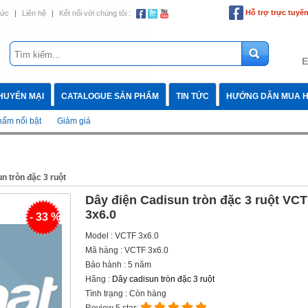
Hỗ trợ trực tuyế
tức
|
Liên hệ
|
Kết nối với chúng tôi :
E
HUYẾN MẠI
CATALOGUE SẢN PHẨM
TIN TỨC
HƯỚNG DẪN MUA 
ẩm nổi bật
Giảm giá
n tròn đặc 3 ruột
Dây điện Cadisun tròn đặc 3 ruột VC
3x6.0
- 33 %
Model : VCTF 3x6.0
Mã hàng : VCTF 3x6.0
Bảo hành : 5 năm
Hãng :
Dây cadisun tròn đặc 3 ruột
Tình trạng : Còn hàng