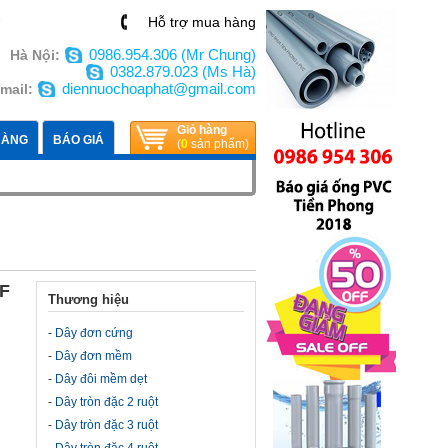
n
Hỗ trợ mua hàng
0986.954.306 (Mr Chung)
Hà Nội:
0382.879.023 (Ms Hà)
diennuochoaphat@gmail.com
mail:
Giỏ hàng
HÀNG
BÁO GIÁ
(
0
sản phẩm)
TF
Thương hiệu
-
Dây đơn cứng
-
Dây đơn mềm
-
Dây đôi mềm dẹt
-
Dây tròn đặc 2 ruột
-
Dây tròn đặc 3 ruột