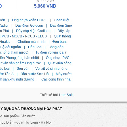
Đ
8.900 VNĐ
Đ
5.960 VNĐ
điện
|
Ống nhựa xoắn HDPE
|
Ghen ruột
adivi
|
Dây điện Goldcup
|
Dây điện Sino
ần Phú
|
Dây cáp điện Cadisun
|
Dây cáp
g MCB - MCCB - RCCB - ELCB
|
Quạt thông
Vinakip
|
Chuông màn hình
|
Đèn bàn,
Bộ đổi nguồn
|
Đèn Led
|
Bóng đèn
i chống thấm nước)
|
Tủ điện vỏ kim loại (
ền Phong, ống hàn nhiệt
|
Ống nhựa PVC
ư vấn sản phẩm Ống nước
|
Quạt điện công
ác loại
|
Sen vòi
|
Vòi xịt vệ sinh phòng
ớc Tân Á
|
Bồn nước Sơn Hà
|
Máy nước
ch sạn,khu nghỉ dưỡng
|
Các công trình nhà
Thiết kế bởi
HuraSoft
ÂY DỰNG VÀ THƯƠNG MẠI HÒA PHÁT
ác sản phẩm điên nước
úc Diễn - quận Từ Liêm - Hà Nội