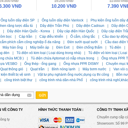
24.300 VNĐ
15.200 VNĐ
11.000 VN
6.300 VNĐ
10.200 VNĐ
7.390 VN
Ống luồn dây điện SP
|
Ống luồn dây điện Vanlock
|
Phụ kiện ống luồn dây 
hen răng lược đấu tủ
|
Dây điện Trần Phú
|
Dây điện Cadisun
|
Dây điện C
|
Dây điện Hàn Quốc - Korea
|
Dây cáp điện Hàn Quốc
|
Dây cáp điện Tr
hôm bọc
|
Cáp trần
|
Cáp điều khiển
|
Ổ cắm, công tắc
|
Cầu dao tự độn
 cắm phích cắm công nghiệp ổ đa năng
|
Đèn sưởi quạt sưởi
|
Cầu dao điện 
Máy hàn ống
|
Máy biến áp
|
Đèn Exit
|
Đèn chống thấm
|
Tủ điện
|
ng đèn
|
Tủ điện vỏ kim loại ( Loại dùng trong nhà)
|
Tủ điện vỏ kim loại ( Loạ
dùng chứa MCB )
|
Tủ điện chứa Aptomat có nắp nhựa trong
|
Ống nhựa PPR Ti
hựa VESBO
|
Ống thép - ống gang
|
Ống nhựa PPR DISMY
|
Chuyên mục t
Quạt thông gió
|
Quạt trần
|
Bình nóng lạnh
|
Máy bơm nước
|
Van vòi c
kiện thiết bị vệ sinh
|
Vật tư phụ nghành ống nước,dụng cụ thi công
|
Bồn nư
|
công trình biệt thự
|
công trình nhà dân-nhà Phố
|
công trình nhà nghỉ,khá
N VỀ CÔNG TY
HÌNH THỨC THANH TOÁN :
CÔNG TY TNHH X
Chuyên cung cấp c
công ty
Showroom: Số 99 Ph