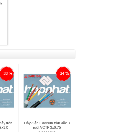
ày
- 33 %
- 34 %
dây tròn
Dây điện Cadisun tròn đặc 3
3x1.0
ruột VCTF 3x0.75