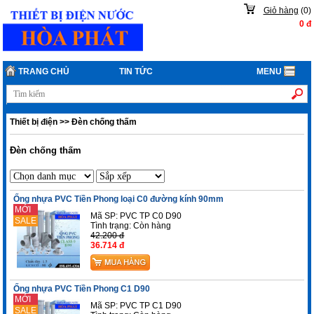
Giỏ hàng
(
0
)
0
đ
TRANG CHỦ
TIN TỨC
MENU
Thiết bị điện
>>
Đèn chống thấm
Đèn chống thấm
Ống nhựa PVC Tiền Phong loại C0 đường kính 90mm
MỚI
Mã SP: PVC TP C0 D90
SALE
Tình trạng:
Còn hàng
42.200 đ
36.714 đ
Ống nhựa PVC Tiền Phong C1 D90
MỚI
Mã SP: PVC TP C1 D90
SALE