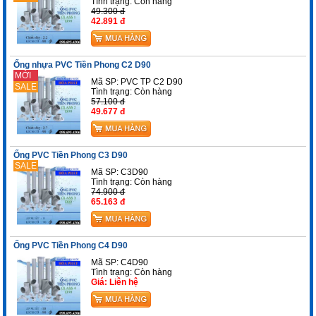
Tình trạng:
Còn hàng
49.300 đ
42.891 đ
Ống nhựa PVC Tiền Phong C2 D90
MỚI
Mã SP: PVC TP C2 D90
SALE
Tình trạng:
Còn hàng
57.100 đ
49.677 đ
Ống PVC Tiền Phong C3 D90
SALE
Mã SP: C3D90
Tình trạng:
Còn hàng
74.900 đ
65.163 đ
Ống PVC Tiền Phong C4 D90
Mã SP: C4D90
Tình trạng:
Còn hàng
Giá: Liên hệ