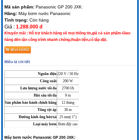
Mã sản phẩm:
Panasonic GP 200 JXK:
Hãng:
Máy bơm nước Panasonic
Tình trạng:
Còn hàng
Giá :
1.288.000 đ
Khuyến mãi :
Hỗ trợ khách hàng về mọi thông tin,giá cả sản phẩm-Giao
hàng đến tận công trình nhanh chóng,thuận tiện,có lắp đặt.
Miêu tả chi tiết
Nguồn điện
220 V / 50 Hz
Công suất
200 W
Lưu lượng nước tối đa
2700 l/h
Hút sâu tối đa
9 m
Sản phẩm bảo hành chính hãng
12 tháng
Tổng cột áp
30 m
Đường kính ống hút/xả
25 mm( 1")
Loại máy bơm
Bơm đẩy cao
Máy bơm nước Panasonic GP 200 JXK: