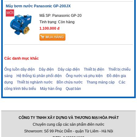
Máy bơm nước Panasonic GP-200JX
MỚI
Mã SP: Panasonic GP-20
Tình trạng:
Còn hàng
1.100.000 đ
Các danh mục khác
Ống luồn dây điện
Dây điện
Dây cáp điện
Thiết bị điện
Thiết bị chiếu
sáng
Hệ thống tủ phân phối điện
Ống nước và phụ kiện
Đồ điện gia
dụng
Thiết bị nghành nước
Bồn chứa nước
Thang máng cáp
Các
công trình tiêu biểu
Máy hàn ống
Quạt bàn
CÔNG TY TNHH XÂY DỰNG VÀ THƯƠNG MẠI HÒA PHÁT
Chuyên cung cấp các sản phẩm điên nước
Showroom: Số 99 Phúc Diễn - quận Từ Liêm - Hà Nội