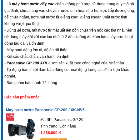
- Là
máy bơm nước đẩy cao
chân không phù hợp sử dụng trong quy mô hộ
gia đình, chức năng vận chuyển nước sinh hoạt như hút trực tiếp đường ống,
bể chứa ngầm, bơm hút nước từ giếng khơi, giếng khoan (mặt nước tĩnh
không vượt quá 9m).
- Dùng để bơm, hút nước từ mặt đất lên bồn chứa trên nóc các tòa nhà, nên
sử dụng máy đối với các tòa nhà từ 2 đến 4 tầng để đảm bảo máy bơm hoạt
động lâu dài và ổn định.
- Máy hoạt động êm ái, độ ồn rất thấp.
- Kết cấu chắc chắn, vận hành ổn định.
-
Panasonic GP 200 JXK
được sản xuất theo công nghệ của Nhật bản
- Tự động bảo nhiệt đảm bảo động cơ hoạt động trong các điều kiện khắc
nghiệt.
- Sản phẩm bảo hành 12 tháng.
Các sản phẩm khác
Máy bơm nước Panasonic GP-200 JXK-NV5
MỚI
Mã SP: Panasonic GP-20
Tình trạng:
Còn hàng
1.288.000 đ