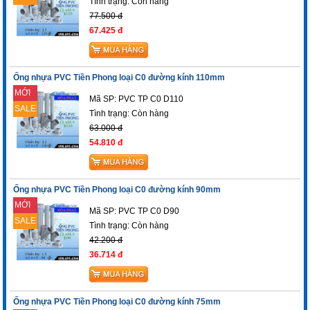
Tình trạng:
Còn hàng
77.500 đ
67.425 đ
Ống nhựa PVC Tiền Phong loại C0 đường kính 110mm
MỚI
Mã SP: PVC TP C0 D110
SALE
Tình trạng:
Còn hàng
63.000 đ
54.810 đ
Ống nhựa PVC Tiền Phong loại C0 đường kính 90mm
MỚI
Mã SP: PVC TP C0 D90
SALE
Tình trạng:
Còn hàng
42.200 đ
36.714 đ
Ống nhựa PVC Tiền Phong loại C0 đường kính 75mm