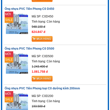
Ống nhựa PVC Tiền Phong C0 D450
MỚI
Mã SP: C0D450
SALE
Tình trạng:
Còn hàng
948.100 đ
824.847 đ
Ống nhựa PVC Tiền Phong C0 D500
MỚI
Mã SP: C0D500
SALE
Tình trạng:
Còn hàng
1.243.400 đ
1.081.758 đ
Ống nhựa PVC Tiền Phong loại C0 đường kính 200mm
MỚI
Mã SP: C0D200
SALE
Tình trạng:
Còn hàng
193.500 đ