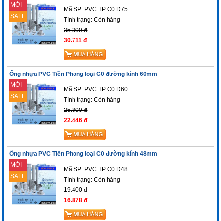
MỚI
Mã SP: PVC TP C0 D75
SALE
Tình trạng:
Còn hàng
35.300 đ
30.711 đ
Ống nhựa PVC Tiền Phong loại C0 đường kính 60mm
MỚI
Mã SP: PVC TP C0 D60
SALE
Tình trạng:
Còn hàng
25.800 đ
22.446 đ
Ống nhựa PVC Tiền Phong loại C0 đường kính 48mm
MỚI
Mã SP: PVC TP C0 D48
SALE
Tình trạng:
Còn hàng
19.400 đ
16.878 đ