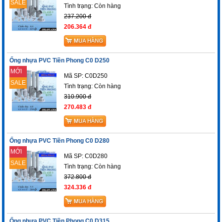
SALE
Tình trạng:
Còn hàng
237.200 đ
206.364 đ
Ống nhựa PVC Tiền Phong C0 D250
MỚI
Mã SP: C0D250
SALE
Tình trạng:
Còn hàng
310.900 đ
270.483 đ
Ống nhựa PVC Tiền Phong C0 D280
MỚI
Mã SP: C0D280
SALE
Tình trạng:
Còn hàng
372.800 đ
324.336 đ
Ống nhựa PVC Tiền Phong C0 D315