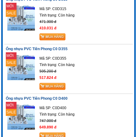
MỚI
Mã SP: C0D315
SALE
Tình trạng:
Còn hàng
471.300 đ
410.031 đ
Ống nhựa PVC Tiền Phong C0 D355
MỚI
Mã SP: C0D355
SALE
Tình trạng:
Còn hàng
595.200 đ
517.824 đ
Ống nhựa PVC Tiền Phong C0 D400
MỚI
Mã SP: C0D400
SALE
Tình trạng:
Còn hàng
747.000 đ
649.890 đ