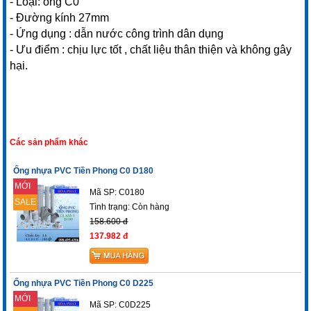
- Loại: ống C0
- Đường kính 27mm
- Ứng dụng : dẫn nước công trình dân dụng
- Ưu điểm : chịu lực tốt , chất liệu thân thiện và không gây
hại.
Các sản phẩm khác
Ống nhựa PVC Tiền Phong C0 D180
MỚI
Mã SP: C0180
SALE
Tình trạng:
Còn hàng
158.600 đ
137.982 đ
Ống nhựa PVC Tiền Phong C0 D225
MỚI
Mã SP: C0D225