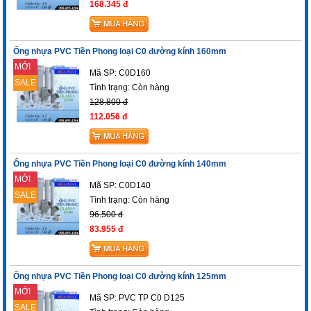
168.345 đ
Ống nhựa PVC Tiền Phong loại C0 đường kính 160mm
MỚI
Mã SP: C0D160
SALE
Tình trạng:
Còn hàng
128.800 đ
112.056 đ
Ống nhựa PVC Tiền Phong loại C0 đường kính 140mm
MỚI
Mã SP: C0D140
SALE
Tình trạng:
Còn hàng
96.500 đ
83.955 đ
Ống nhựa PVC Tiền Phong loại C0 đường kính 125mm
MỚI
Mã SP: PVC TP C0 D125
SALE