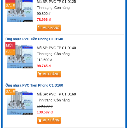
Mã SP: PVC TP C1 D125
SALE
Tình trạng:
Còn hàng
90.800 đ
78.996 đ
Ống nhựa PVC Tiền Phong C1 D140
MỚI
Mã SP: PVC TP C1 D140
SALE
Tình trạng:
Còn hàng
113.500 đ
98.745 đ
Ống nhựa PVC Tiền Phong C1 D160
SALE
Mã SP: PVC TP C1 D160
Tình trạng:
Còn hàng
150.100 đ
130.587 đ