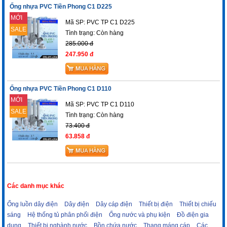
Ống nhựa PVC Tiền Phong C1 D225
MỚI
Mã SP: PVC TP C1 D225
SALE
Tình trạng:
Còn hàng
285.000 đ
247.950 đ
Ống nhựa PVC Tiền Phong C1 D110
MỚI
Mã SP: PVC TP C1 D110
SALE
Tình trạng:
Còn hàng
73.400 đ
63.858 đ
Các danh mục khác
Ống luồn dây điện
Dây điện
Dây cáp điện
Thiết bị điện
Thiết bị chiếu
sáng
Hệ thống tủ phân phối điện
Ống nước và phụ kiện
Đồ điện gia
dụng
Thiết bị nghành nước
Bồn chứa nước
Thang máng cáp
Các