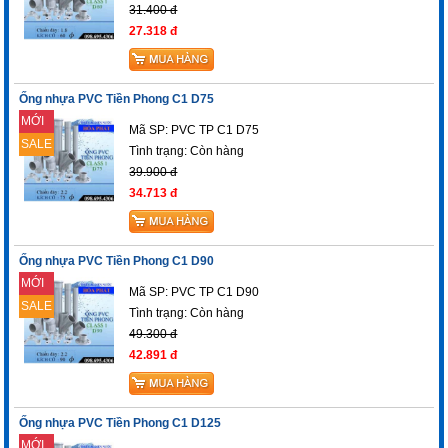
31.400 đ
27.318 đ
Ống nhựa PVC Tiền Phong C1 D75
MỚI
Mã SP: PVC TP C1 D75
SALE
Tình trạng:
Còn hàng
39.900 đ
34.713 đ
Ống nhựa PVC Tiền Phong C1 D90
MỚI
Mã SP: PVC TP C1 D90
SALE
Tình trạng:
Còn hàng
49.300 đ
42.891 đ
Ống nhựa PVC Tiền Phong C1 D125
MỚI