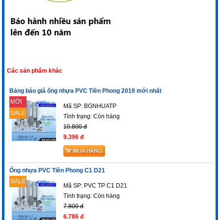
Các sản phẩm khác
Bảng báo giá ống nhựa PVC Tiền Phong 2019 mới nhất
MỚI
Mã SP: BGNHUATP
SALE
Tình trạng:
Còn hàng
10.800 đ
9.396 đ
Ống nhựa PVC Tiền Phong C1 D21
SALE
Mã SP: PVC TP C1 D21
Tình trạng:
Còn hàng
7.800 đ
6.786 đ