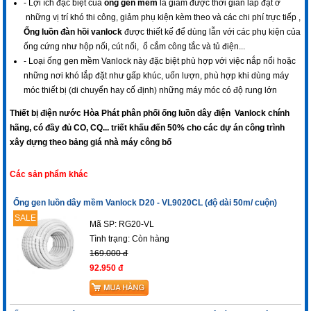
- Lợi ích đặc biệt của
ống gen mềm
là giảm được thời gian lắp đặt ở
những vị trí khó thi công, giảm phụ kiện kèm theo và các chi phí trực tiếp ,
Ống luồn đàn hồi vanlock
được thiết kế để dùng lẫn với các phụ kiện của
ống cứng như hộp nối, cút nối,
ổ cắm công tắc
và
tủ điện
...
- Loại ống gen mềm Vanlock này đặc biệt phù hợp với việc nắp nổi hoặc
những nơi khó lắp đặt như gấp khúc, uốn lượn, phù hợp khi dùng máy
móc thiết bị (di chuyển hay cố định) những máy móc có độ rung lớn
Thiết bị điện nước Hòa Phát phân phối
ống luồn dây điện
Vanlock chính
hãng, có đầy đủ CO, CQ... triết khấu đến 50% cho các dự án công trình
xây dựng theo bảng giá nhà máy công bố
Các sản phẩm khác
Ống gen luồn dây mềm Vanlock D20 - VL9020CL (độ dài 50m/ cuộn)
SALE
Mã SP: RG20-VL
Tình trạng:
Còn hàng
169.000 đ
92.950 đ