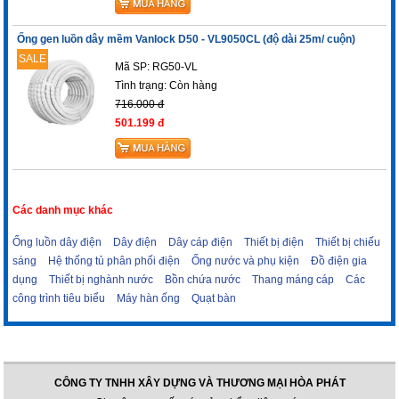
Ống gen luồn dây mềm Vanlock D50 - VL9050CL (độ dài 25m/ cuộn)
SALE
Mã SP: RG50-VL
Tình trạng:
Còn hàng
716.000 đ
501.199 đ
Các danh mục khác
Ống luồn dây điện
Dây điện
Dây cáp điện
Thiết bị điện
Thiết bị chiếu
sáng
Hệ thống tủ phân phối điện
Ống nước và phụ kiện
Đồ điện gia
dụng
Thiết bị nghành nước
Bồn chứa nước
Thang máng cáp
Các
công trình tiêu biểu
Máy hàn ống
Quạt bàn
CÔNG TY TNHH XÂY DỰNG VÀ THƯƠNG MẠI HÒA PHÁT