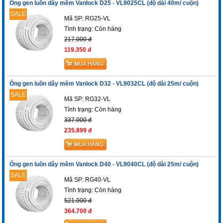
Ống gen luồn dây mềm Vanlock D25 - VL9025CL (độ dài 40m/ cuộn)
SALE
Mã SP: RG25-VL
Tình trạng:
Còn hàng
217.000 đ
119.350 đ
Ống gen luồn dây mềm Vanlock D32 - VL9032CL (độ dài 25m/ cuộn)
SALE
Mã SP: RG32-VL
Tình trạng:
Còn hàng
337.000 đ
235.899 đ
Ống gen luồn dây mềm Vanlock D40 - VL9040CL (độ dài 25m/ cuộn)
SALE
Mã SP: RG40-VL
Tình trạng:
Còn hàng
521.000 đ
364.700 đ