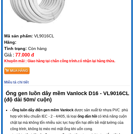
Mã sản phẩm:
VL9016CL
Hãng:
Tình trạng:
Còn hàng
Giá :
77.000 đ
Khuyến mãi :
Giao hàng tại chân công trình.có nhận lại hàng thừa.
Miêu tả chi tiết
Ống gen luồn dây mềm Vanlock D16 - VL9016CL
(độ dài 50m/ cuộn)
- Ống luồn dây điện gen mềm Vanlock
được sản xuất từ nhựa PVC phù
hợp với tiêu chuẩn IEC - 2 - 4/405, là loại
ống đàn hồi
có khả năng cuộn
chặt lại mà không tốn nhiều sức lực hay tổn hại đến bề mặt tường của
công trình, không bị méo mó mặt ống khi uốn cong.