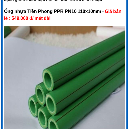
Ống nhựa Tiền Phong PPR PN10
110x10mm -
Giá bán
lẻ : 549.000 đ/ mét dài