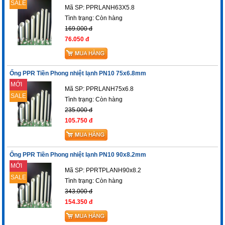
SALE
Mã SP: PPRLANH63X5.8
Tình trạng:
Còn hàng
169.000 đ
76.050 đ
Ống PPR Tiền Phong nhiệt lạnh PN10 75x6.8mm
MỚI
Mã SP: PPRLANH75x6.8
SALE
Tình trạng:
Còn hàng
235.000 đ
105.750 đ
Ống PPR Tiền Phong nhiệt lạnh PN10 90x8.2mm
MỚI
Mã SP: PPRTPLANH90x8.2
SALE
Tình trạng:
Còn hàng
343.000 đ
154.350 đ