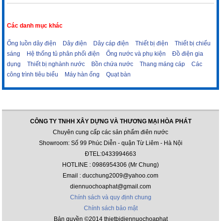
Các danh mục khác
Ống luồn dây điện
Dây điện
Dây cáp điện
Thiết bị điện
Thiết bị chiếu
sáng
Hệ thống tủ phân phối điện
Ống nước và phụ kiện
Đồ điện gia
dụng
Thiết bị nghành nước
Bồn chứa nước
Thang máng cáp
Các
công trình tiêu biểu
Máy hàn ống
Quạt bàn
CÔNG TY TNHH XÂY DỰNG VÀ THƯƠNG MẠI HÒA PHÁT
Chuyên cung cấp các sản phẩm điên nước
Showroom: Số 99 Phúc Diễn - quận Từ Liêm - Hà Nội
ĐTEL:0433994663
HOTLINE : 0986954306 (Mr Chung)
Email : ducchung2009@yahoo.com
diennuochoaphat@gmail.com
Chính sách và quy định chung
Chính sách bảo mật
Bản quyền ©2014 thietbidiennuochoaphat