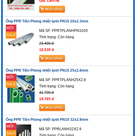
Giá: Liên hệ
Ống PPR Tiền Phong nhiệt lạnh PN10 20x2.3mm
MỚI
Mã SP: PPRTPLANHPN1020
SALE
Tình trạng:
Còn hàng
23.400 đ
10.530 đ
Ống PPR Tiền Phong nhiệt lạnh PN10 25x2.8mm
MỚI
Mã SP: PPRTPLANH25X2.8
SALE
Tình trạng:
Còn hàng
41.700 đ
18.765 đ
Ống PPR Tiền Phong nhiệt lạnh PN10 32x2.9mm
MỚI
Mã SP: PPRLANH32X2.9
SALE
Tình trạng:
Còn hàng