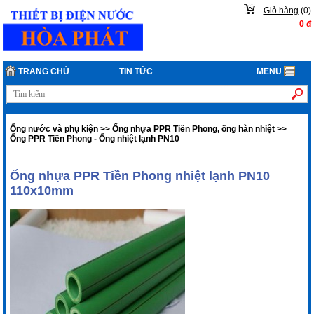
Giỏ hàng
(
0
)
0
đ
TRANG CHỦ
TIN TỨC
MENU
Ống nước và phụ kiện
>>
Ống nhựa PPR Tiền Phong, ống hàn nhiệt
>>
Ống PPR Tiền Phong - Ống nhiệt lạnh PN10
Ống nhựa PPR Tiền Phong nhiệt lạnh PN10
110x10mm