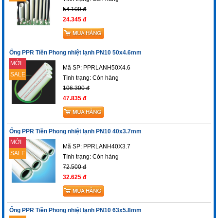
54.100 đ
24.345 đ
Ống PPR Tiền Phong nhiệt lạnh PN10 50x4.6mm
MỚI
Mã SP: PPRLANH50X4.6
SALE
Tình trạng:
Còn hàng
106.300 đ
47.835 đ
Ống PPR Tiền Phong nhiệt lạnh PN10 40x3.7mm
MỚI
Mã SP: PPRLANH40X3.7
SALE
Tình trạng:
Còn hàng
72.500 đ
32.625 đ
Ống PPR Tiền Phong nhiệt lạnh PN10 63x5.8mm