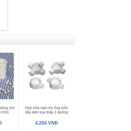
 xông cho
Hộp chia ngả cho ống luồn
n D16
dây điện loại thấp 1 đường
D16 (E240/16/1)
Đ
4.284 VNĐ