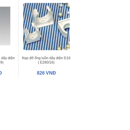
 dây điện
Kẹp đỡ ống luồn dây điện D16
9)
( E280/16)
Đ
826 VNĐ