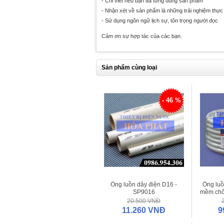
- Chỉ viết nếu bạn đã từng dùng sản phẩm
- Nhận xét về sản phẩm là những trải nghiệm thực 
- Sử dụng ngôn ngữ lịch sự, tôn trọng người đọc
Cảm ơn sự hợp tác của các bạn.
Sản phẩm cùng loại
- 46 %
Ống luồn dây điện D16 -
Ống luồ
SP9016
mềm ch
(độ
20.500 VNĐ
11.260 VNĐ
9