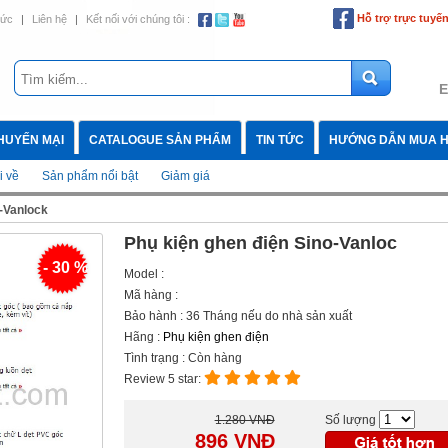
Hỗ trợ trực tuyế
tức
|
Liên hệ
|
Kết nối với chúng tôi :
E
HUYẾN MẠI
CATALOGUE SẢN PHẨM
TIN TỨC
HƯỚNG DẪN MUA 
 về
Sản phẩm nổi bật
Giảm giá
o-Vanlock
Phụ kiện ghen điện Sino-Vanloc
- 30 %
Model :
Mã hàng :
Bảo hành : 36 Tháng nếu do nhà sản xuất
Hãng :
Phụ kiện ghen điện
Tình trạng : Còn hàng
Review 5 star:
1.280 VNĐ
Số lượng
896
VNĐ