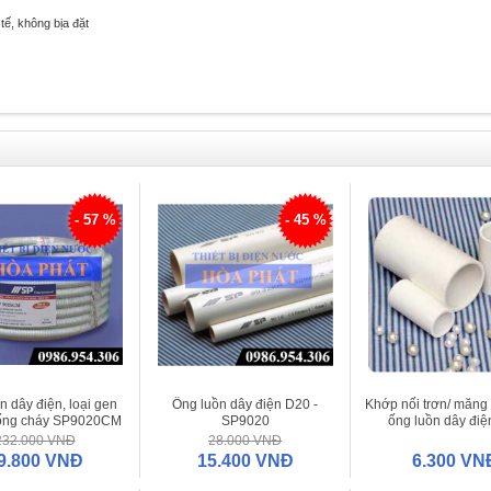
tế, không bịa đặt
- 57 %
- 45 %
n dây điện, loại gen
Ống luồn dây điện D20 -
Khớp nối trơn/ măng
ống cháy SP9020CM
SP9020
ống luồn dây điệ
 dài 50m/ cuộn)
(E242/16)
232.000 VNĐ
28.000 VNĐ
9.800 VNĐ
15.400 VNĐ
6.300 VN