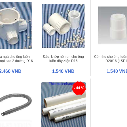
a ngả cho ống luồn
Đầu, khớp nối ren cho ống
Côn thu cho ống luồn
loại cao 2 đường D16
luồn dây điện D16
D20/16 (LSP1
(E240/16/2D)
(E258+281/16)
2.460 VNĐ
1.540 VNĐ
1.540 VN
- 44 %