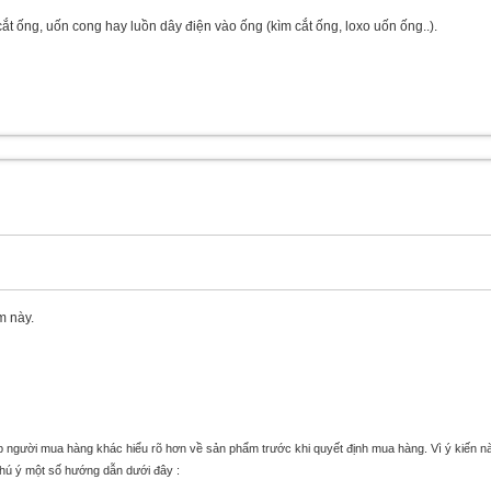
t ống, uốn cong hay luồn dây điện vào ống (kìm cắt ống, loxo uốn ống..).
m này.
úp người mua hàng khác hiểu rõ hơn về sản phẩm trước khi quyết định mua hàng. Vì ý kiến n
chú ý một số hướng dẫn dưới đây :