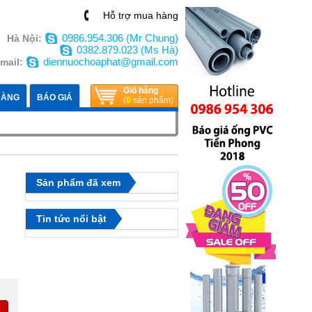
n
Hỗ trợ mua hàng
0986.954.306 (Mr Chung)
Hà Nội:
0382.879.023 (Ms Hà)
diennuochoaphat@gmail.com
mail:
Giỏ hàng
HÀNG
BÁO GIÁ
(
0
sản phẩm)
Sản phẩm đã xem
Tin tức nổi bật