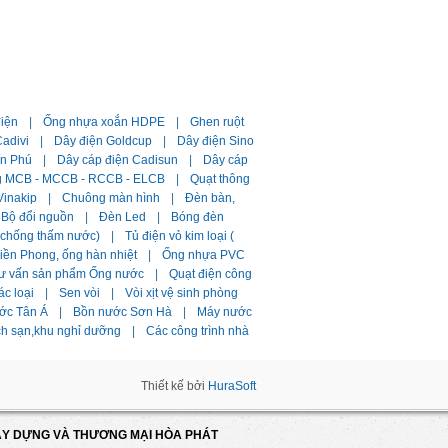
điện
|
Ống nhựa xoắn HDPE
|
Ghen ruột
adivi
|
Dây điện Goldcup
|
Dây điện Sino
ần Phú
|
Dây cáp điện Cadisun
|
Dây cáp
g MCB - MCCB - RCCB - ELCB
|
Quạt thông
Vinakip
|
Chuông màn hình
|
Đèn bàn,
Bộ đổi nguồn
|
Đèn Led
|
Bóng đèn
i chống thấm nước)
|
Tủ điện vỏ kim loại (
ền Phong, ống hàn nhiệt
|
Ống nhựa PVC
ư vấn sản phẩm Ống nước
|
Quạt điện công
ác loại
|
Sen vòi
|
Vòi xịt vệ sinh phòng
ớc Tân Á
|
Bồn nước Sơn Hà
|
Máy nước
ch sạn,khu nghỉ dưỡng
|
Các công trình nhà
Thiết kế bởi
HuraSoft
ÂY DỰNG VÀ THƯƠNG MẠI HÒA PHÁT