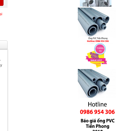
ại
,
ay