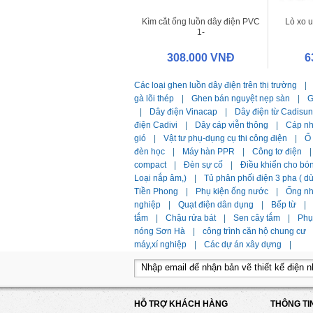
Kìm cắt ống luồn dây điện PVC
Lò xo 
1-
5/8&amp;amp;amp;amp;quot;
308.000 VNĐ
6
Các loại ghen luồn dây điện trên thị trường
|
gà lõi thép
|
Ghen bán nguyệt nẹp sàn
|
G
|
Dây điện Vinacap
|
Dây điện từ Cadisun
điện Cadivi
|
Dây cáp viễn thông
|
Cáp n
gió
|
Vật tư phụ-dụng cụ thi công điện
|
Ổ
đèn học
|
Máy hàn PPR
|
Công tơ điện
|
compact
|
Đèn sự cố
|
Điều khiển cho bó
Loại nắp âm,)
|
Tủ phân phối điện 3 pha ( 
Tiền Phong
|
Phụ kiện ống nước
|
Ống n
nghiệp
|
Quạt điện dân dụng
|
Bếp từ
|
tắm
|
Chậu rửa bát
|
Sen cây tắm
|
Phụ 
nóng Sơn Hà
|
công trình căn hộ chung cư
máy,xí nghiệp
|
Các dự án xây dựng
|
HỖ TRỢ KHÁCH HÀNG
THÔNG TI