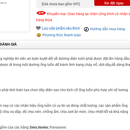
[Giá chưa bao gồm VAT]
Khuyến mại: Giao hàng tại chân công trình.có nhận l
hàng thừa
Hướng dẫn mua hàng
Phương thức thanh toán
ĐÁNH GIÁ
 nghiệp thì việc an toàn tuyệt đối về đường điện luôn phải được đặt lên hàng đầu
được đi trong một đường ống luồn để tránh tình trạng cháy nổ, đứt dây,dễ dàng th
ần phải tính toán lựa chọn dây điện sao cho kích cỡ ống luồn phù hợp với số lượng
n nay có các nhãn hiệu ống luồn có uy tín và đúng chất lượng, các sản phẩm ống
ộ chịu va đập, độ chịu nén, chống ẩm, chịu axit ăn mòn, chịu nhiệt tốt và khả năng
 gồm của các hãng:
Sino,Vanloc
,Panasonic