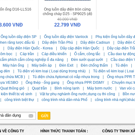
uốn ống D16-LLS16
Ống luồn dây điện tròn cứng
chống cháy D25 - SP9025 (độ
dài 2.92m / cây)
40.000 VNĐ
3.600 VNĐ
22.799 VNĐ
Ống luồn dây điện SP
|
Ống luồn dây điện Vanlock
|
Phụ kiện ống luồn dây 
hen răng lược đấu tủ
|
Dây điện Trần Phú
|
Dây điện Cadisun
|
Dây điện C
|
Dây điện Hàn Quốc - Korea
|
Dây cáp điện Hàn Quốc
|
Dây cáp điện Tr
hôm bọc
|
Cáp trần
|
Cáp điều khiển
|
Ổ cắm, công tắc
|
Cầu dao tự độn
 cắm phích cắm công nghiệp ổ đa năng
|
Đèn sưởi quạt sưởi
|
Cầu dao điện 
Máy hàn ống
|
Máy biến áp
|
Đèn Exit
|
Đèn chống thấm
|
Tủ điện
|
ng đèn
|
Tủ điện vỏ kim loại ( Loại dùng trong nhà)
|
Tủ điện vỏ kim loại ( Loạ
dùng chứa MCB )
|
Tủ điện chứa Aptomat có nắp nhựa trong
|
Ống nhựa PPR Ti
hựa VESBO
|
Ống thép - ống gang
|
Ống nhựa PPR DISMY
|
Chuyên mục t
Quạt thông gió
|
Quạt trần
|
Bình nóng lạnh
|
Máy bơm nước
|
Van vòi c
kiện thiết bị vệ sinh
|
Vật tư phụ nghành ống nước,dụng cụ thi công
|
Bồn nư
|
công trình biệt thự
|
công trình nhà dân-nhà Phố
|
công trình nhà nghỉ,khá
N VỀ CÔNG TY
HÌNH THỨC THANH TOÁN :
CÔNG TY TNHH X