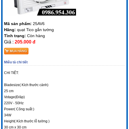
Mã sản phẩm:
25AV6
Hãng:
quạt Tico gắn tường
Tình trạng:
Còn hàng
Giá :
205.000 đ
Miêu tả chi tiết
CHI TIẾT:
Bladesize( Kích thước cánh)
25 cm
Votage(Đ/áp)
220V - 50Hz
Power( Công suất )
34W
Height( Kích thước lỗ tường )
30 cm x 30 cm