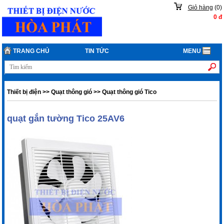
Giỏ hàng
(
0
)
0
đ
TRANG CHỦ
TIN TỨC
MENU
Thiết bị điện
>>
Quạt thông gió
>>
Quạt thông gió Tico
quạt gắn tường Tico 25AV6