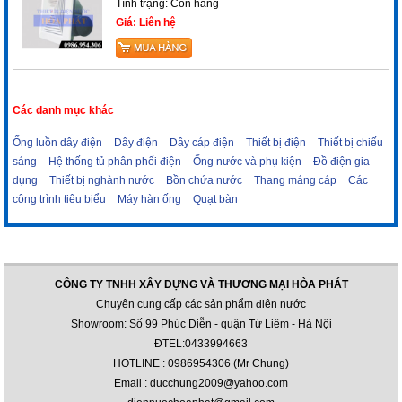
Tình trạng:
Còn hàng
Giá: Liên hệ
Các danh mục khác
Ống luồn dây điện
Dây điện
Dây cáp điện
Thiết bị điện
Thiết bị chiếu
sáng
Hệ thống tủ phân phối điện
Ống nước và phụ kiện
Đồ điện gia
dụng
Thiết bị nghành nước
Bồn chứa nước
Thang máng cáp
Các
công trình tiêu biểu
Máy hàn ống
Quạt bàn
CÔNG TY TNHH XÂY DỰNG VÀ THƯƠNG MẠI HÒA PHÁT
Chuyên cung cấp các sản phẩm điên nước
Showroom: Số 99 Phúc Diễn - quận Từ Liêm - Hà Nội
ĐTEL:0433994663
HOTLINE : 0986954306 (Mr Chung)
Email : ducchung2009@yahoo.com