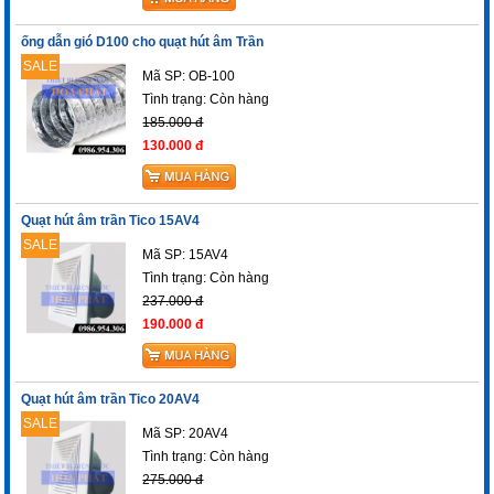
ống dẫn gió D100 cho quạt hút âm Trần
SALE
Mã SP: OB-100
Tình trạng:
Còn hàng
185.000 đ
130.000 đ
Quạt hút âm trần Tico 15AV4
SALE
Mã SP: 15AV4
Tình trạng:
Còn hàng
237.000 đ
190.000 đ
Quạt hút âm trần Tico 20AV4
SALE
Mã SP: 20AV4
Tình trạng:
Còn hàng
275.000 đ