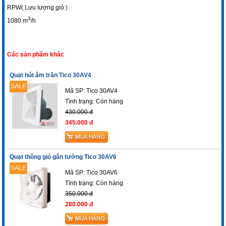
RPW( Lưu lượng gió )
3
1080 m
/h
Các sản phẩm khác
Quạt hút âm trần Tico 30AV4
SALE
Mã SP: Tico 30AV4
Tình trạng:
Còn hàng
430.000 đ
345.000 đ
Quạt thông gió gắn tường Tico 30AV6
SALE
Mã SP: Tico 30AV6
Tình trạng:
Còn hàng
350.000 đ
280.000 đ