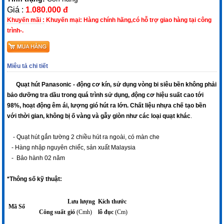
Giá :
1.080.000 đ
Khuyến mãi :
Khuyến mại: Hàng chính hãng,có hỗ trợ giao hàng tại công
trình-.
Miêu tả chi tiết
Quạt hút Panasonic - động cơ kín, sử dụng vòng bi siêu bền không phải
bảo dưỡng tra dầu trong quá trình sử dụng, động cơ hiệu suất cao tới
98%, hoạt động êm ái, lượng gió hút ra lớn. Chất liệu nhựa chế tạo bền
với thời gian, không bị ố vàng và gẫy giòn như các loại quạt khác
.
- Quạt hút gắn tường 2 chiều hút ra ngoài, có màn che
- Hàng nhập nguyên chiếc, sản xuất Malaysia
- Bảo hành 02 năm
*Thông số kỹ thuật:
Lưu lượng
Kích thước
Mã Số
Công suất
gió
(Cmh)
lỗ đục
(Cm)