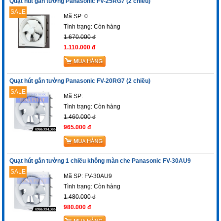
Quạt hút gắn tường Panasonic FV-25RG7 (2 chiều)
SALE
Mã SP: 0
Tình trạng:
Còn hàng
1.670.000 đ
1.110.000 đ
Quạt hút gắn tường Panasonic FV-20RG7 (2 chiều)
SALE
Mã SP:
Tình trạng:
Còn hàng
1.460.000 đ
965.000 đ
Quạt hút gắn tường 1 chiều không màn che Panasonic FV-30AU9
SALE
Mã SP: FV-30AU9
Tình trạng:
Còn hàng
1.480.000 đ
980.000 đ