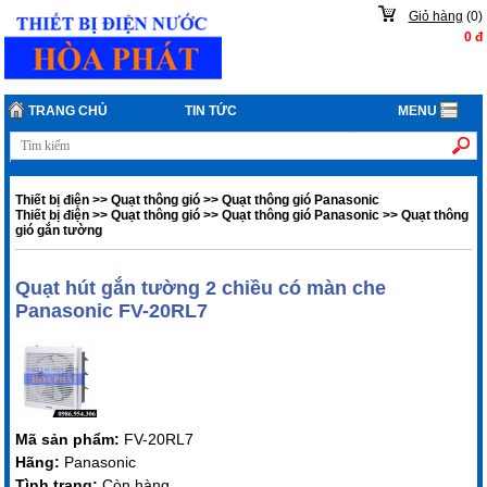
Giỏ hàng
(
0
)
0
đ
TRANG CHỦ
TIN TỨC
MENU
Thiết bị điện
>>
Quạt thông gió
>>
Quạt thông gió Panasonic
Thiết bị điện
>>
Quạt thông gió
>>
Quạt thông gió Panasonic
>>
Quạt thông
gió gắn tường
Quạt hút gắn tường 2 chiều có màn che
Panasonic FV-20RL7
Mã sản phẩm:
FV-20RL7
Hãng:
Panasonic
Tình trạng:
Còn hàng