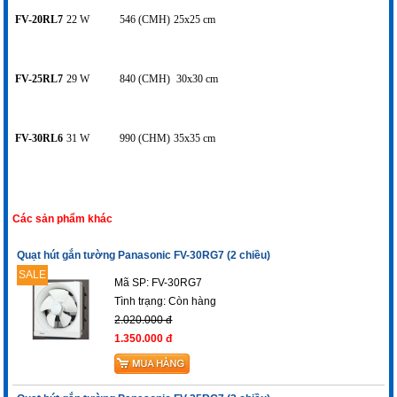
FV-20RL7
22 W
546 (CMH)
25x25 cm
FV-25RL7
29 W
840 (CMH)
30x30 cm
FV-30RL6
31 W
990 (CHM)
35x35 cm
Các sản phẩm khác
Quạt hút gắn tường Panasonic FV-30RG7 (2 chiều)
SALE
Mã SP: FV-30RG7
Tình trạng:
Còn hàng
2.020.000 đ
1.350.000 đ