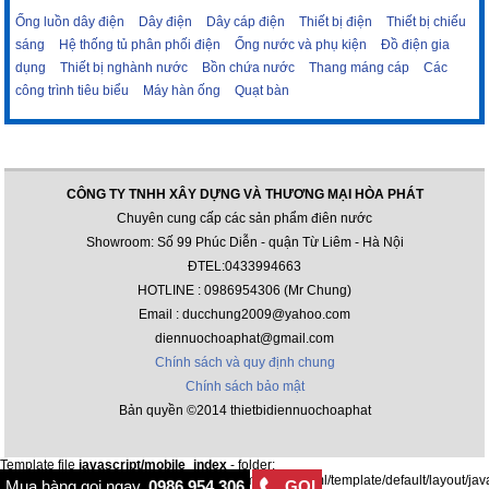
Ống luồn dây điện
Dây điện
Dây cáp điện
Thiết bị điện
Thiết bị chiếu
sáng
Hệ thống tủ phân phối điện
Ống nước và phụ kiện
Đồ điện gia
dụng
Thiết bị nghành nước
Bồn chứa nước
Thang máng cáp
Các
công trình tiêu biểu
Máy hàn ống
Quạt bàn
CÔNG TY TNHH XÂY DỰNG VÀ THƯƠNG MẠI HÒA PHÁT
Chuyên cung cấp các sản phẩm điên nước
Showroom: Số 99 Phúc Diễn - quận Từ Liêm - Hà Nội
ĐTEL:0433994663
HOTLINE : 0986954306 (Mr Chung)
Email : ducchung2009@yahoo.com
diennuochoaphat@gmail.com
Chính sách và quy định chung
Chính sách bảo mật
Bản quyền ©2014 thietbidiennuochoaphat
Template file
javascript/mobile_index
- folder:
/var/www/html/thietbidiennuochoaphat.com/public_html/template/default/layout/jav
Mua hàng gọi ngay
0986.954.306
GỌI