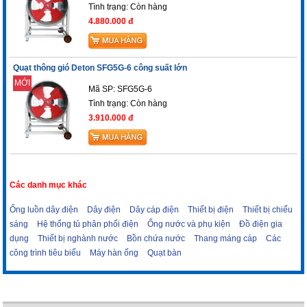
Tình trạng:
Còn hàng
4.880.000 đ
Quạt thông gió Deton SFG5G-6 công suất lớn
MỚI
Mã SP: SFG5G-6
Tình trạng:
Còn hàng
3.910.000 đ
Các danh mục khác
Ống luồn dây điện
Dây điện
Dây cáp điện
Thiết bị điện
Thiết bị chiếu
sáng
Hệ thống tủ phân phối điện
Ống nước và phụ kiện
Đồ điện gia
dụng
Thiết bị nghành nước
Bồn chứa nước
Thang máng cáp
Các
công trình tiêu biểu
Máy hàn ống
Quạt bàn