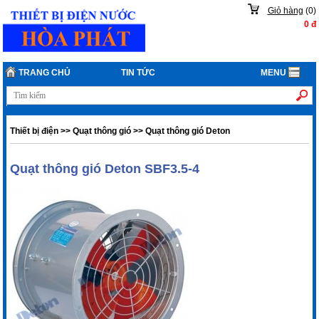
Giỏ hàng
(
0
)
0
đ
TRANG CHỦ
TIN TỨC
MENU
Thiết bị điện
>>
Quạt thông gió
>>
Quạt thông gió Deton
Quạt thông gió Deton SBF3.5-4