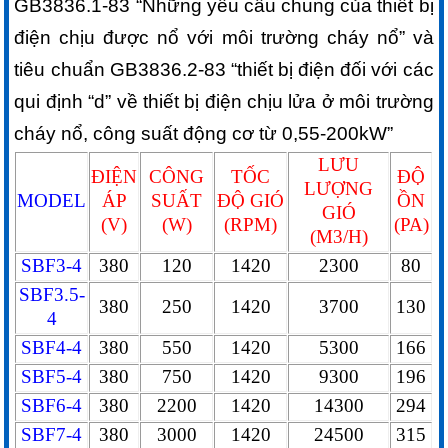
GB3836.1-83 “Những yêu cầu chung của thiết bị
điện chịu được nổ với môi trường cháy nổ” và
tiêu chuẩn GB3836.2-83 “thiết bị điện đối với các
qui định “d” về thiết bị điện chịu lửa ở môi trường
cháy nổ, công suất động cơ từ 0,55-200kW”
LƯU
ĐIỆN
CÔNG
TỐC
ĐỘ
LƯỢNG
MODEL
ÁP
SUẤT
ĐỘ GIÓ
ỒN
GIÓ
(V)
(W)
(RPM)
(PA)
(M3/H)
SBF3-4
380
120
1420
2300
80
SBF3.5-
380
250
1420
3700
130
4
SBF4-4
380
550
1420
5300
166
SBF5-4
380
750
1420
9300
196
SBF6-4
380
2200
1420
14300
294
SBF7-4
380
3000
1420
24500
315