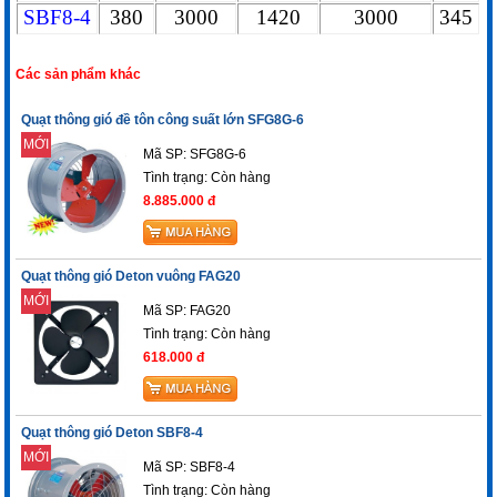
SBF8-4
380
3000
1420
3000
345
Các sản phẩm khác
Quạt thông gió đề tôn công suất lớn SFG8G-6
MỚI
Mã SP: SFG8G-6
Tình trạng:
Còn hàng
8.885.000 đ
Quạt thông gió Deton vuông FAG20
MỚI
Mã SP: FAG20
Tình trạng:
Còn hàng
618.000 đ
Quạt thông gió Deton SBF8-4
MỚI
Mã SP: SBF8-4
Tình trạng:
Còn hàng