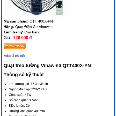
Mã sản phẩm:
QTT 400X-PN
Hãng:
Quạt Điện Cơ Vinawind
Tình trạng:
Còn hàng
Giá :
720.000 đ
Miêu tả chi tiết
Quạt treo tường Vinawind QTT400X-PN
Thông số kỹ thuật
Lưu lượng gió:
77,3 m3/min
Nguồn điện áp:
220V/50Hz
Công suất:
46W
Số cánh quạt:
3 cánh
Điều khiển:
Có
Đường kính quạt:
400mm