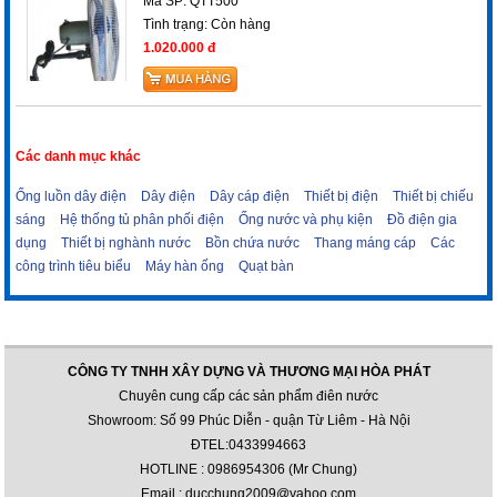
Mã SP: QTT500
Tình trạng:
Còn hàng
1.020.000 đ
Các danh mục khác
Ống luồn dây điện
Dây điện
Dây cáp điện
Thiết bị điện
Thiết bị chiếu
sáng
Hệ thống tủ phân phối điện
Ống nước và phụ kiện
Đồ điện gia
dụng
Thiết bị nghành nước
Bồn chứa nước
Thang máng cáp
Các
công trình tiêu biểu
Máy hàn ống
Quạt bàn
CÔNG TY TNHH XÂY DỰNG VÀ THƯƠNG MẠI HÒA PHÁT
Chuyên cung cấp các sản phẩm điên nước
Showroom: Số 99 Phúc Diễn - quận Từ Liêm - Hà Nội
ĐTEL:0433994663
HOTLINE : 0986954306 (Mr Chung)
Email : ducchung2009@yahoo.com