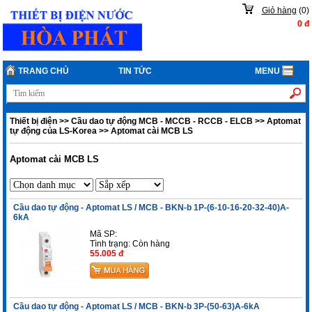
Giỏ hàng
(
0
)
0
đ
TRANG CHỦ
TIN TỨC
MENU
Thiết bị điện
>>
Cầu dao tự động MCB - MCCB - RCCB - ELCB
>>
Aptomat
tự động của LS-Korea
>>
Aptomat cài MCB LS
Aptomat cài MCB LS
Cầu dao tự động - Aptomat LS / MCB - BKN-b 1P-(6-10-16-20-32-40)A-
6kA
Mã SP:
Tình trạng:
Còn hàng
55.005 đ
Cầu dao tự động - Aptomat LS / MCB - BKN-b 3P-(50-63)A-6kA