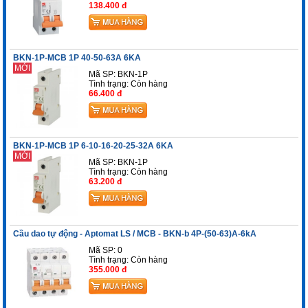
138.400 đ
BKN-1P-MCB 1P 40-50-63A 6KA
MỚI
Mã SP: BKN-1P
Tình trạng:
Còn hàng
66.400 đ
BKN-1P-MCB 1P 6-10-16-20-25-32A 6KA
MỚI
Mã SP: BKN-1P
Tình trạng:
Còn hàng
63.200 đ
Cầu dao tự động - Aptomat LS / MCB - BKN-b 4P-(50-63)A-6kA
Mã SP: 0
Tình trạng:
Còn hàng
355.000 đ