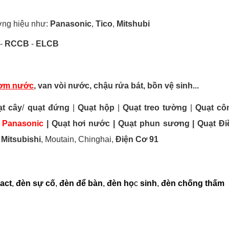
ơng hiệu như:
Panasonic
,
Tico
,
Mitshubi
-
RCCB
-
ELCB
ơm nước
, van vòi nước, chậu rửa bát, bồn vệ sinh...
ạt cây
/
quạt đứng
|
Quạt hộp
|
Quạt treo tường
|
Quạt cô
u Panasonic
| Quạt hơi nước | Quạt phun sương | Quạt Đi
,
Mitsubishi
, Moutain, Chinghai,
Điện Cơ 91
act
,
đèn sự cố
,
đèn để bàn
,
đèn họ
c
sinh
,
đèn chống thấm