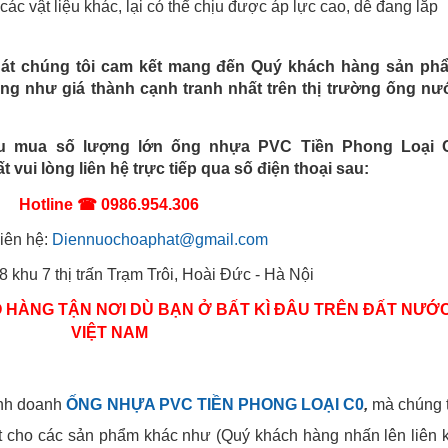
ác vật liệu khác, lại có thể chịu được áp lực cao, dễ đang lắp
hát chúng tôi cam kết mang đến Quý khách hàng sản ph
ng như giá thành cạnh tranh nhất trên thị trường ống nư
mua số lượng lớn ống nhựa PVC Tiền Phong Loại 
vui lòng liên hệ trực tiếp qua số điện thoại sau:
Hotline ☎ 0986.954.306
liên hệ:
Diennuochoaphat@gmail.com
28 khu 7 thị trấn Trạm Trôi, Hoài Đức - Hà Nội
O HÀNG TẬN NƠI DÙ BẠN Ở BẤT KÌ ĐÂU TRÊN ĐẤT NƯỚ
VIỆT NAM
inh doanh
ỐNG NHỰA PVC TIỀN PHONG LOẠI C0
,
mà chúng t
tốt cho các sản phẩm khác như (Quý khách hàng nhấn lên liên 