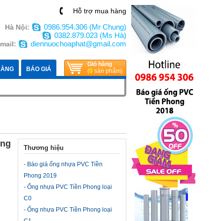
n
Hỗ trợ mua hàng
0986.954.306 (Mr Chung)
Hà Nội:
0382.879.023 (Ms Hà)
diennuochoaphat@gmail.com
mail:
Giỏ hàng
HÀNG
BÁO GIÁ
(
0
sản phẩm)
ong
Thương hiệu
-
Báo giá ống nhựa PVC Tiền
Phong 2019
-
Ống nhựa PVC Tiền Phong loại
C0
-
Ống nhựa PVC Tiền Phong loại