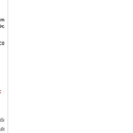
ẩm
ớc
C0
C
ôi
kết