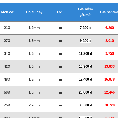
Giá niêm
Kích cỡ
Chiều dầy
ĐVT
Giá bán/m
yết/mét
21Ø
1.2mm
m
7.200 đ
6.260
27Ø
1.3mm
m
9.200 đ
8.010
34Ø
1.3mm
m
11.200 đ
9.750
42Ø
1.5mm
m
15.900 đ
13.833
48Ø
1.6mm
m
19.400 đ
16.878
60Ø
1.5mm
m
25.800 đ
22.446
75Ø
2.2mm
m
35.300 đ
30.720