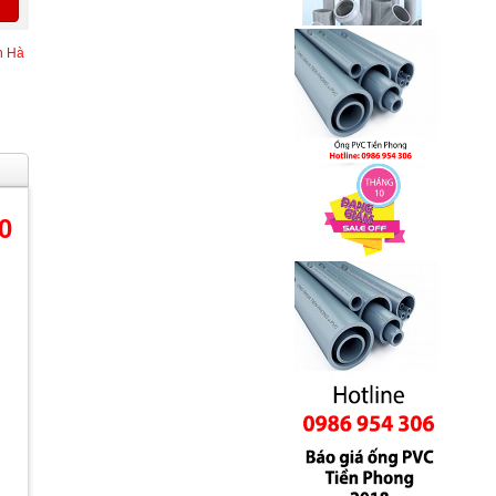
n Hà
0