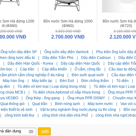
c Sơn Hà đứng 1200
Bồn nước Sơn Hà đứng 1000
Bồn nước Sơn Hà đ
lít (Φ980)
(Φ960)
(Φ720)
.250.000 VNĐ
3.850.000 VNĐ
3.165.000 V
000.000 VNĐ
2.700.000 VNĐ
2.120.000 
Ống luồn dây điện SP
|
Ống luồn dây điện Vanlock
|
Phụ kiện ống luồn dây 
hen răng lược đấu tủ
|
Dây điện Trần Phú
|
Dây điện Cadisun
|
Dây điện C
|
Dây điện Hàn Quốc - Korea
|
Dây cáp điện Hàn Quốc
|
Dây cáp điện Tr
hôm bọc
|
Cáp trần
|
Cáp điều khiển
|
Ổ cắm, công tắc
|
Cầu dao tự độn
 cắm phích cắm công nghiệp ổ đa năng
|
Đèn sưởi quạt sưởi
|
Cầu dao điện 
Máy hàn ống
|
Máy biến áp
|
Đèn Exit
|
Đèn chống thấm
|
Tủ điện
|
ng đèn
|
Tủ điện vỏ kim loại ( Loại dùng trong nhà)
|
Tủ điện vỏ kim loại ( Loạ
dùng chứa MCB )
|
Tủ điện chứa Aptomat có nắp nhựa trong
|
Ống nhựa PPR Ti
hựa VESBO
|
Ống thép - ống gang
|
Ống nhựa PPR DISMY
|
Chuyên mục t
Quạt thông gió
|
Quạt trần
|
Bình nóng lạnh
|
Máy bơm nước
|
Van vòi c
kiện thiết bị vệ sinh
|
Vật tư phụ nghành ống nước,dụng cụ thi công
|
Bồn nư
|
công trình biệt thự
|
công trình nhà dân-nhà Phố
|
công trình nhà nghỉ,khá