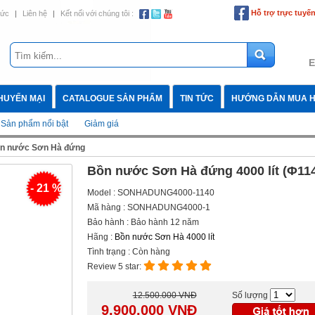
Hỗ trợ trực tuyế
tức
|
Liên hệ
|
Kết nối với chúng tôi :
E
HUYẾN MẠI
CATALOGUE SẢN PHẨM
TIN TỨC
HƯỚNG DẪN MUA 
Sản phẩm nổi bật
Giảm giá
n nước Sơn Hà đứng
Bồn nước Sơn Hà đứng 4000 lít (Φ11
- 21 %
Model : SONHADUNG4000-1140
Mã hàng : SONHADUNG4000-1
Bảo hành : Bảo hành 12 năm
Hãng :
Bồn nước Sơn Hà 4000 lít
Tình trạng : Còn hàng
Review 5 star:
12.500.000 VNĐ
Số lượng
9.900.000
VNĐ