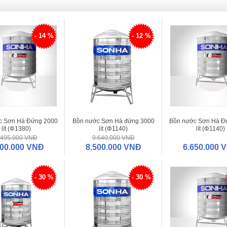
- 14 %
- 12 %
c Sơn Hà Đứng 2000
Bồn nước Sơn Hà đứng 3000
Bồn nước Sơn Hà Đ
lít (Φ1380)
lít (Φ1140)
lít (Φ1140)
.495.000 VNĐ
9.640.000 VNĐ
600.000 VNĐ
8.500.000 VNĐ
6.650.000 
- 30 %
- 30 %