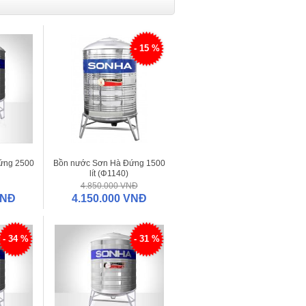
- 15 %
ứng 2500
Bồn nước Sơn Hà Đứng 1500
lít (Φ1140)
4.850.000 VNĐ
VNĐ
4.150.000 VNĐ
- 34 %
- 31 %