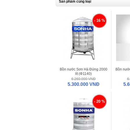
Sản phẩm cùng loại
- 16 %
Bồn nước Sơn Hà Đứng 2000
Bồn nướ
lít (Φ1140)
6.260.000 VNĐ
6
5.300.000 VNĐ
5.
- 20 %