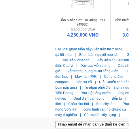
Bồn nước Sơn Hà đứng 1500
Bồn nướ
(Φ960)
5.300.000 VNĐ
4
4.250.000 VNĐ
3.
Các loại ghen luồn dây điện trên thị trường
|
gà lõi thép
|
Ghen bán nguyệt nẹp sàn
|
G
|
Dây điện Vinacap
|
Dây điện từ Cadisun
điện Cadivi
|
Dây cáp viễn thông
|
Cáp n
gió
|
Vật tư phụ-dụng cụ thi công điện
|
Ổ
đèn học
|
Máy hàn PPR
|
Công tơ điện
|
compact
|
Đèn sự cố
|
Điều khiển cho bó
Loại nắp âm,)
|
Tủ phân phối điện 3 pha ( 
Tiền Phong
|
Phụ kiện ống nước
|
Ống n
nghiệp
|
Quạt điện dân dụng
|
Bếp từ
|
tắm
|
Chậu rửa bát
|
Sen cây tắm
|
Phụ 
nóng Sơn Hà
|
công trình căn hộ chung cư
máy,xí nghiệp
|
Các dự án xây dựng
|