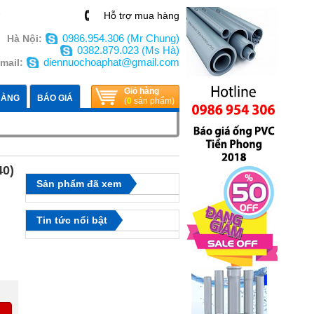
n
Hỗ trợ mua hàng
0986.954.306 (Mr Chung)
Hà Nội:
0382.879.023 (Ms Hà)
diennuochoaphat@gmail.com
mail:
Giỏ hàng
HÀNG
BÁO GIÁ
(
0
sản phẩm)
40)
Sản phẩm đã xem
Tin tức nổi bật