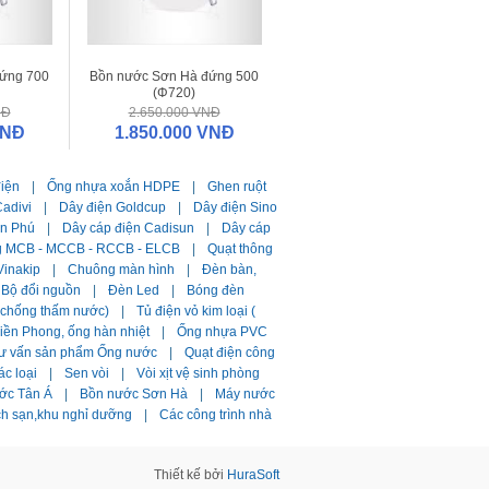
ứng 700
Bồn nước Sơn Hà đứng 500
(Φ720)
NĐ
2.650.000 VNĐ
VNĐ
1.850.000 VNĐ
điện
|
Ống nhựa xoắn HDPE
|
Ghen ruột
adivi
|
Dây điện Goldcup
|
Dây điện Sino
ần Phú
|
Dây cáp điện Cadisun
|
Dây cáp
g MCB - MCCB - RCCB - ELCB
|
Quạt thông
Vinakip
|
Chuông màn hình
|
Đèn bàn,
Bộ đổi nguồn
|
Đèn Led
|
Bóng đèn
i chống thấm nước)
|
Tủ điện vỏ kim loại (
ền Phong, ống hàn nhiệt
|
Ống nhựa PVC
ư vấn sản phẩm Ống nước
|
Quạt điện công
ác loại
|
Sen vòi
|
Vòi xịt vệ sinh phòng
ớc Tân Á
|
Bồn nước Sơn Hà
|
Máy nước
ch sạn,khu nghỉ dưỡng
|
Các công trình nhà
Thiết kế bởi
HuraSoft