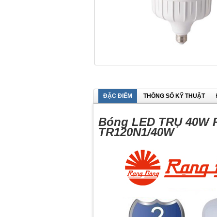
ĐẶC ĐIỂM
THÔNG SỐ KỸ THUẬT
Bóng LED TRỤ 40W R
TR120N1/40W