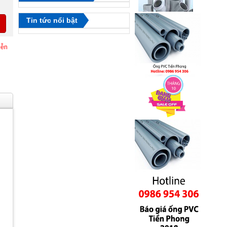
Tin tức nổi bật
iễn