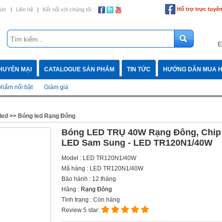
Hỗ trợ trực tuyế
tức
|
Liên hệ
|
Kết nối với chúng tôi :
E
HUYẾN MẠI
CATALOGUE SẢN PHẨM
TIN TỨC
HƯỚNG DẪN MUA 
hẩm nổi bật
Giảm giá
led
>>
Bóng led Rạng Đông
Bóng LED TRỤ 40W Rạng Đông, Chip
LED Sam Sung - LED TR120N1/40W
Model : LED TR120N1/40W
Mã hàng : LED TR120N1/40W
Bảo hành : 12 tháng
Hãng :
Rạng Đông
Tình trạng : Còn hàng
Review 5 star: