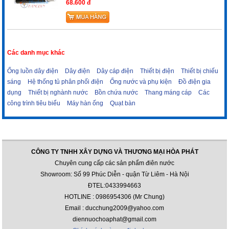
68.600 đ
Các danh mục khác
Ống luồn dây điện
Dây điện
Dây cáp điện
Thiết bị điện
Thiết bị chiếu
sáng
Hệ thống tủ phân phối điện
Ống nước và phụ kiện
Đồ điện gia
dụng
Thiết bị nghành nước
Bồn chứa nước
Thang máng cáp
Các
công trình tiêu biểu
Máy hàn ống
Quạt bàn
CÔNG TY TNHH XÂY DỰNG VÀ THƯƠNG MẠI HÒA PHÁT
Chuyên cung cấp các sản phẩm điên nước
Showroom: Số 99 Phúc Diễn - quận Từ Liêm - Hà Nội
ĐTEL:0433994663
HOTLINE : 0986954306 (Mr Chung)
Email : ducchung2009@yahoo.com
diennuochoaphat@gmail.com