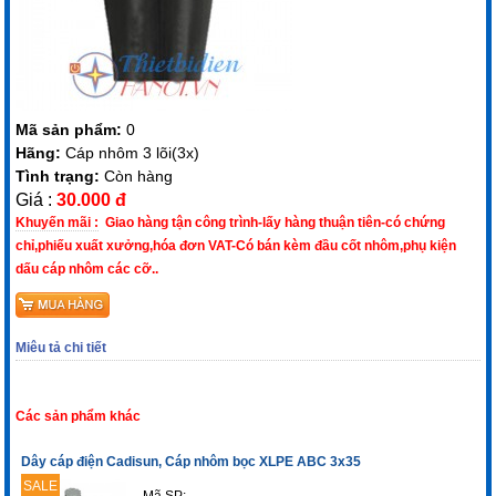
Mã sản phẩm:
0
Hãng:
Cáp nhôm 3 lõi(3x)
Tình trạng:
Còn hàng
Giá :
30.000 đ
Khuyến mãi :
Giao hàng tận công trình-lấy hàng thuận tiên-có chứng
chỉ,phiếu xuất xưởng,hóa đơn VAT-Có bán kèm đầu cốt nhôm,phụ kiện
dấu cáp nhôm các cỡ..
Miêu tả chi tiết
Các sản phẩm khác
Dây cáp điện Cadisun, Cáp nhôm bọc XLPE ABC 3x35
SALE
Mã SP: