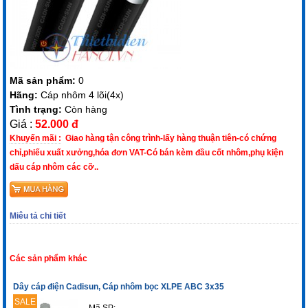
Mã sản phẩm:
0
Hãng:
Cáp nhôm 4 lõi(4x)
Tình trạng:
Còn hàng
Giá :
52.000 đ
Khuyến mãi :
Giao hàng tận công trình-lấy hàng thuận tiên-có chứng
chỉ,phiếu xuất xưởng,hóa đơn VAT-Có bán kèm đầu cốt nhôm,phụ kiện
dấu cáp nhôm các cỡ..
Miêu tả chi tiết
Các sản phẩm khác
Dây cáp điện Cadisun, Cáp nhôm bọc XLPE ABC 3x35
SALE
Mã SP: