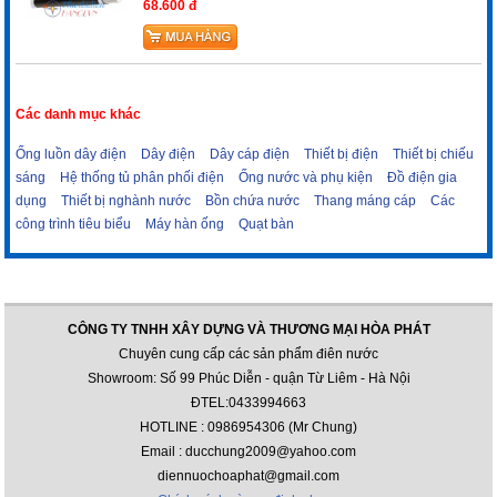
68.600 đ
Các danh mục khác
Ống luồn dây điện
Dây điện
Dây cáp điện
Thiết bị điện
Thiết bị chiếu
sáng
Hệ thống tủ phân phối điện
Ống nước và phụ kiện
Đồ điện gia
dụng
Thiết bị nghành nước
Bồn chứa nước
Thang máng cáp
Các
công trình tiêu biểu
Máy hàn ống
Quạt bàn
CÔNG TY TNHH XÂY DỰNG VÀ THƯƠNG MẠI HÒA PHÁT
Chuyên cung cấp các sản phẩm điên nước
Showroom: Số 99 Phúc Diễn - quận Từ Liêm - Hà Nội
ĐTEL:0433994663
HOTLINE : 0986954306 (Mr Chung)
Email : ducchung2009@yahoo.com
diennuochoaphat@gmail.com