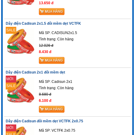
13.650 đ
Dây điện Cadisun 2x1.5 đôi mềm dẹt VCTFK
SALE
Mã SP: CADISUN2x1.5
Tình trạng:
Còn hàng
12.026 đ
8.430 đ
Dây điện Cadisun 2x1 đôi mềm dẹt
MỚI
Mã SP: Cadisun 2x1
SALE
Tình trạng:
Còn hàng
8.680 đ
6.100 đ
Dây điện Cadisun đôi mềm dẹt VCTFK 2x0.75
MỚI
Mã SP: VCTFK 2x0.75
SALE