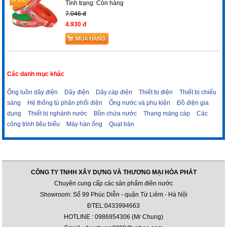
Tình trạng:
Còn hàng
7.046 đ
4.930 đ
Các danh mục khác
Ống luồn dây điện
Dây điện
Dây cáp điện
Thiết bị điện
Thiết bị chiếu
sáng
Hệ thống tủ phân phối điện
Ống nước và phụ kiện
Đồ điện gia
dụng
Thiết bị nghành nước
Bồn chứa nước
Thang máng cáp
Các
công trình tiêu biểu
Máy hàn ống
Quạt bàn
CÔNG TY TNHH XÂY DỰNG VÀ THƯƠNG MẠI HÒA PHÁT
Chuyên cung cấp các sản phẩm điên nước
Showroom: Số 99 Phúc Diễn - quận Từ Liêm - Hà Nội
ĐTEL:0433994663
HOTLINE : 0986954306 (Mr Chung)