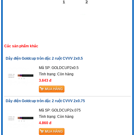
Các sản phẩm khác
Dây điện Goldcup tròn đặc 2 ruột CVVV 2x0.5
Mã SP: GOLDCUP2x0.5
Tình trạng:
Còn hàng
3.643 đ
Dây điện Goldcup tròn đặc 2 ruột CVVV 2x0.75
Mã SP: GOLDCUP2x.075
Tình trạng:
Còn hàng
4.860 đ