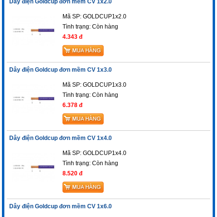
Dây điện Goldcup đơn mềm CV 1x2.0
Mã SP: GOLDCUP1x2.0
Tình trạng:
Còn hàng
4.343 đ
Dây điện Goldcup đơn mềm CV 1x3.0
Mã SP: GOLDCUP1x3.0
Tình trạng:
Còn hàng
6.378 đ
Dây điện Goldcup đơn mềm CV 1x4.0
Mã SP: GOLDCUP1x4.0
Tình trạng:
Còn hàng
8.520 đ
Dây điện Goldcup đơn mềm CV 1x6.0