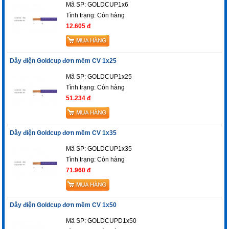
Mã SP: GOLDCUP1x6
Tình trạng:
Còn hàng
12.605 đ
Dây điện Goldcup đơn mềm CV 1x25
Mã SP: GOLDCUP1x25
Tình trạng:
Còn hàng
51.234 đ
Dây điện Goldcup đơn mềm CV 1x35
Mã SP: GOLDCUP1x35
Tình trạng:
Còn hàng
71.960 đ
Dây điện Goldcup đơn mềm CV 1x50
Mã SP: GOLDCUPD1x50