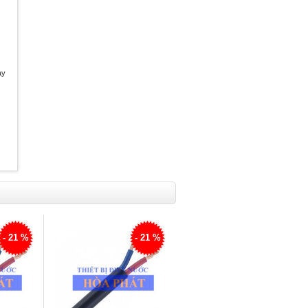
ày
- 21 %
- 21 %