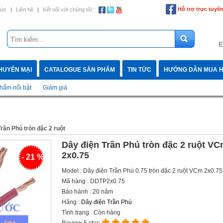
Hỗ trợ trực tuyế
tức
|
Liên hệ
|
Kết nối với chúng tôi :
E
HUYẾN MẠI
CATALOGUE SẢN PHẨM
TIN TỨC
HƯỚNG DẪN MUA 
hẩm nổi bật
Giảm giá
rần Phú tròn đặc 2 ruột
Dây điện Trần Phú tròn đặc 2 ruột V
2x0.75
- 21 %
Model : Dây điện Trần Phú 0.75 tròn đặc 2 ruột VCm 2x0.75
Mã hàng : DDTP2x0.75
Bảo hành : 20 năm
Hãng :
Dây điện Trần Phú
Tình trạng : Còn hàng