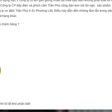
i dụng việc 2 công ty có tên gần giống nhau đã mua dây điện không phải xuất xứ 
i Công ty CP dây điện và phích căm Trần Phú cũng dán tem với lời ngỏ : sản phẩm
 ty cơ điện Trần Phú ở 41 Phương Liệt. Điều này dẫn đến những lầm lẫn trong việ
ặt hàng khác.
ú chính hãng ?
n kĩ rất khó phân biệt