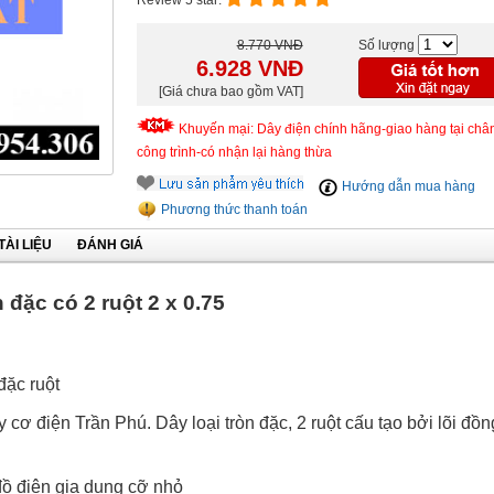
Review 5 star:
8.770 VNĐ
Số lượng
6.928
VNĐ
[Giá chưa bao gồm VAT]
Khuyến mại: Dây điện chính hãng-giao hàng tại châ
công trình-có nhận lại hàng thừa
Hướng dẫn mua hàng
Phương thức thanh toán
TÀI LIỆU
ĐÁNH GIÁ
n đặc có 2 ruột 2 x 0.75
đặc ruột
 cơ điện Trần Phú. Dây loại tròn đặc, 2 ruột cấu tạo bởi lõi đồn
 đồ điện gia dụng cỡ nhỏ