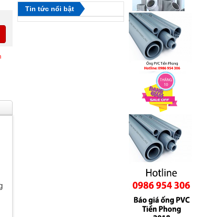
Tin tức nổi bật
n
g