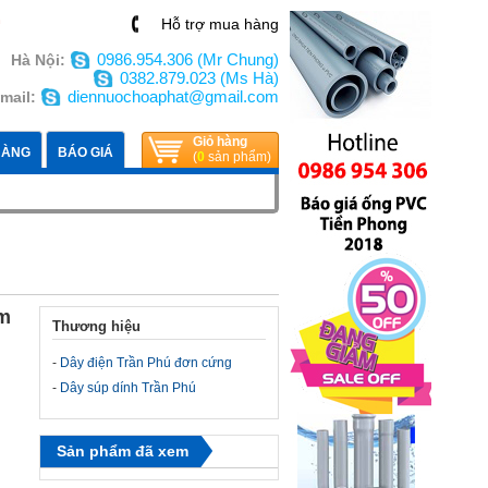
n
Hỗ trợ mua hàng
0986.954.306 (Mr Chung)
Hà Nội:
0382.879.023 (Ms Hà)
diennuochoaphat@gmail.com
mail:
Giỏ hàng
HÀNG
BÁO GIÁ
(
0
sản phẩm)
Cm
Thương hiệu
-
Dây điện Trần Phú đơn cứng
-
Dây súp dính Trần Phú
Sản phẩm đã xem