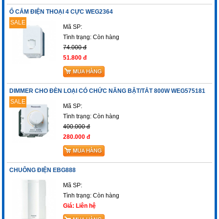
Ổ CẮM ĐIỆN THOẠI 4 CỰC WEG2364
SALE
Mã SP:
Tình trạng:
Còn hàng
74.000 đ
51.800 đ
DIMMER CHO ĐÈN LOẠI CÓ CHỨC NĂNG BẬT/TẮT 800W WEG575181
SALE
Mã SP:
Tình trạng:
Còn hàng
400.000 đ
280.000 đ
CHUÔNG ĐIỆN EBG888
Mã SP:
Tình trạng:
Còn hàng
Giá: Liên hệ