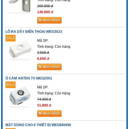
200.000 đ
140.000 đ
LỖ RA DÂY ĐIỆN THOẠI WEG3023
SALE
Mã SP:
Tình trạng:
Còn hàng
9.500 đ
6.650 đ
Ổ CẮM ANTEN TV WEG2501
SALE
Mã SP:
Tình trạng:
Còn hàng
74.000 đ
51.800 đ
MẶT DÙNG CHO 6 THIẾT BỊ WEG6806W