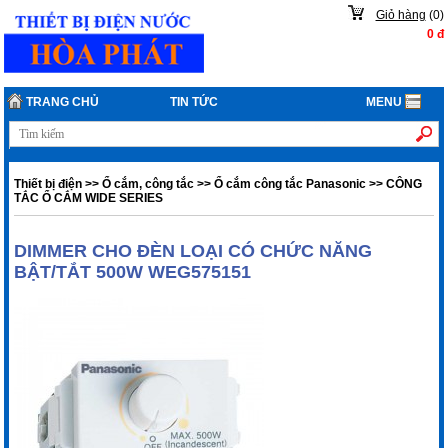
Giỏ hàng
(
0
)
0
đ
TRANG CHỦ
TIN TỨC
MENU
Thiết bị điện
>>
Ổ cắm, công tắc
>>
Ổ cắm công tắc Panasonic
>>
CÔNG
TẮC Ổ CẮM WIDE SERIES
DIMMER CHO ĐÈN LOẠI CÓ CHỨC NĂNG
BẬT/TẮT 500W WEG575151