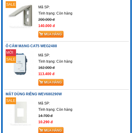
SALE
Mã SP:
Tình trạng:
Còn hàng
200.000 đ
140.000 đ
Ổ CẮM MẠNG CAT5 WEG2488
MỚI
Mã SP:
SALE
Tình trạng:
Còn hàng
162.000 đ
113.400 đ
MẶT DÙNG RIÊNG WEV680290W
SALE
Mã SP:
Tình trạng:
Còn hàng
14.700 đ
10.290 đ