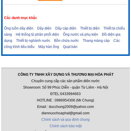
Các danh mục khác
Ống luồn dây điện
Dây điện
Dây cáp điện
Thiết bị điện
Thiết bị chiếu
sáng
Hệ thống tủ phân phối điện
Ống nước và phụ kiện
Đồ điện gia
dụng
Thiết bị nghành nước
Bồn chứa nước
Thang máng cáp
Các
công trình tiêu biểu
Máy hàn ống
Quạt bàn
CÔNG TY TNHH XÂY DỰNG VÀ THƯƠNG MẠI HÒA PHÁT
Chuyên cung cấp các sản phẩm điên nước
Showroom: Số 99 Phúc Diễn - quận Từ Liêm - Hà Nội
ĐTEL:0433994663
HOTLINE : 0986954306 (Mr Chung)
Email : ducchung2009@yahoo.com
diennuochoaphat@gmail.com
Chính sách và quy định chung
Chính sách bảo mật