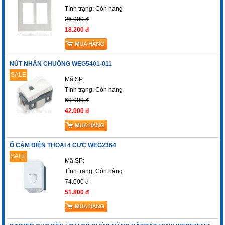
Tình trạng:
Còn hàng
26.000 đ
18.200 đ
NÚT NHẤN CHUÔNG WEG5401-011
SALE
Mã SP:
Tình trạng:
Còn hàng
60.000 đ
42.000 đ
Ổ CẮM ĐIỆN THOẠI 4 CỰC WEG2364
SALE
Mã SP:
Tình trạng:
Còn hàng
74.000 đ
51.800 đ