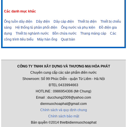
Các danh mục khác
Ống luồn dây điện
Dây điện
Dây cáp điện
Thiết bị điện
Thiết bị chiếu
sáng
Hệ thống tủ phân phối điện
Ống nước và phụ kiện
Đồ điện gia
dụng
Thiết bị nghành nước
Bồn chứa nước
Thang máng cáp
Các
công trình tiêu biểu
Máy hàn ống
Quạt bàn
CÔNG TY TNHH XÂY DỰNG VÀ THƯƠNG MẠI HÒA PHÁT
Chuyên cung cấp các sản phẩm điên nước
Showroom: Số 99 Phúc Diễn - quận Từ Liêm - Hà Nội
ĐTEL:0433994663
HOTLINE : 0986954306 (Mr Chung)
Email : ducchung2009@yahoo.com
diennuochoaphat@gmail.com
Chính sách và quy định chung
Chính sách bảo mật
Bản quyền ©2014 thietbidiennuochoaphat