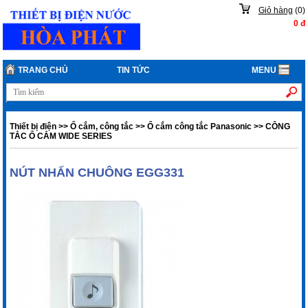
Giỏ hàng
(
0
)
0
đ
TRANG CHỦ
TIN TỨC
MENU
Thiết bị điện
>>
Ổ cắm, công tắc
>>
Ổ cắm công tắc Panasonic
>>
CÔNG
TẮC Ổ CẮM WIDE SERIES
NÚT NHẤN CHUÔNG EGG331