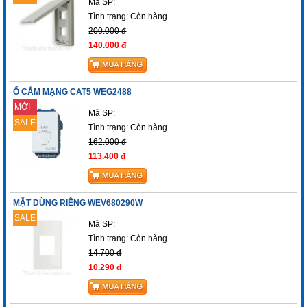
Mã SP:
Tình trạng:
Còn hàng
200.000 đ
140.000 đ
Ổ CẮM MẠNG CAT5 WEG2488
MỚI
Mã SP:
SALE
Tình trạng:
Còn hàng
162.000 đ
113.400 đ
MẶT DÙNG RIÊNG WEV680290W
SALE
Mã SP:
Tình trạng:
Còn hàng
14.700 đ
10.290 đ