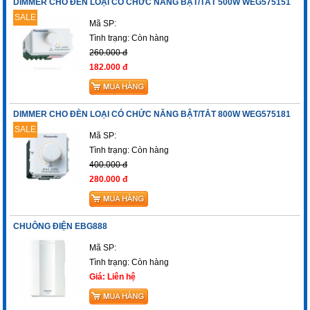
DIMMER CHO ĐÈN LOẠI CÓ CHỨC NĂNG BẬT/TẮT 500W WEG575151
SALE
Mã SP:
Tình trạng:
Còn hàng
260.000 đ
182.000 đ
DIMMER CHO ĐÈN LOẠI CÓ CHỨC NĂNG BẬT/TẮT 800W WEG575181
SALE
Mã SP:
Tình trạng:
Còn hàng
400.000 đ
280.000 đ
CHUÔNG ĐIỆN EBG888
Mã SP:
Tình trạng:
Còn hàng
Giá: Liên hệ