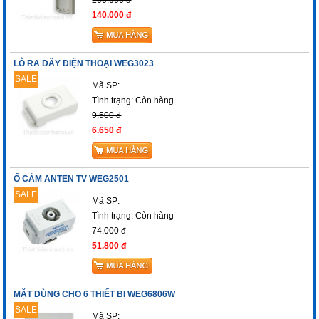
140.000 đ
LỖ RA DÂY ĐIỆN THOẠI WEG3023
SALE
Mã SP:
Tình trạng:
Còn hàng
9.500 đ
6.650 đ
Ổ CẮM ANTEN TV WEG2501
SALE
Mã SP:
Tình trạng:
Còn hàng
74.000 đ
51.800 đ
MẶT DÙNG CHO 6 THIẾT BỊ WEG6806W
SALE
Mã SP: