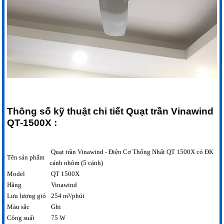
Thông số kỹ thuật chi tiết
Quạt trần Vinawind
QT-1500X
:
Quạt trần Vinawind - Điện Cơ Thống Nhất QT 1500X có ĐK
Tên sản phẩm
cánh nhôm (5 cánh)
Model
QT 1500X
Hãng
Vinawind
Lưu lượng gió
254 m³/phút
Màu sắc
Ghi
Công suất
75 W