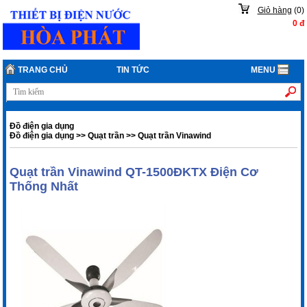
Giỏ hàng
(
0
)
0
đ
TRANG CHỦ
TIN TỨC
MENU
Đồ điện gia dụng
Đồ điện gia dụng
>>
Quạt trần
>>
Quạt trần Vinawind
Quạt trần Vinawind QT-1500ĐKTX Điện Cơ
Thống Nhất