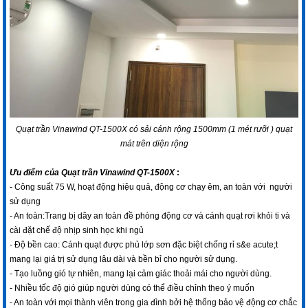
Quạt trần Vinawind QT-1500X có sải cánh rộng 1500mm (1 mét rưỡi ) quạt
mát trên diện rộng
Ưu điểm của
Quạt trần Vinawind QT-1500X
:
- Công suất 75 W, hoạt động hiệu quả, động cơ chạy êm, an toàn với người
sử dụng
- An toàn:Trang bị dây an toàn đề phòng động cơ và cánh quạt rơi khỏi ti và
cài đặt chế độ nhịp sinh học khi ngủ
- Độ bền cao: Cánh quạt được phủ lớp sơn đặc biệt chống rỉ s&e acute;t
mang lại giá trị sử dụng lâu dài và bền bỉ cho người sử dụng.
- Tạo luồng gió tự nhiên, mang lại cảm giác thoải mái cho người dùng.
- Nhiều tốc độ gió giúp người dùng có thể điều chỉnh theo ý muốn
- An toàn với mọi thành viên trong gia đình bởi hệ thống bảo vệ động cơ chắc