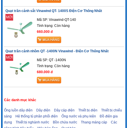
Quạt trần cánh sắt Vinawind QT- 1400S Điện Cơ Thống Nhất
MỚI
Mã SP: Vinawind-QT-140
Tình trạng:
Còn hàng
660.000 đ
Quạt trần cánh nhôm QT -1400N Vinawind - Điện Cơ Thống Nhất
MỚI
Mã SP: QT -1400N
Tình trạng:
Còn hàng
680.000 đ
Các danh mục khác
Ống luồn dây điện
Dây điện
Dây cáp điện
Thiết bị điện
Thiết bị chiếu
sáng
Hệ thống tủ phân phối điện
Ống nước và phụ kiện
Đồ điện gia
dụng
Thiết bị nghành nước
Bồn chứa nước
Thang máng cáp
Các