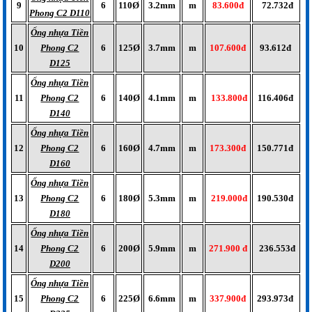
9
6
110Ø
3.2mm
m
83.600đ
72.732đ
Phong C2 D110
Ống nhựa Tiền
10
Phong C2
6
125Ø
3.7mm
m
107.600đ
93.612đ
D125
Ống nhựa Tiền
11
Phong C2
6
140Ø
4.1mm
m
133.800đ
116.406đ
D140
Ống nhựa Tiền
12
Phong C2
6
160Ø
4.7mm
m
173.300đ
150.771đ
D160
Ống nhựa Tiền
13
Phong C2
6
180Ø
5.3mm
m
219.000đ
190.530đ
D180
Ống nhựa Tiền
14
Phong C2
6
200Ø
5.9mm
m
271.900 đ
236.553đ
D200
Ống nhựa Tiền
15
Phong C2
6
225Ø
6.6mm
m
337.900đ
293.973đ