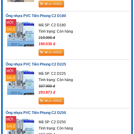
Ống nhựa PVC Tiền Phong C2 D180
MỚI
Mã SP: C2 D180
SALE
Tình trạng:
Còn hàng
219.000 đ
190.530 đ
Ống nhựa PVC Tiền Phong C2 D225
MỚI
Mã SP: C2 D225
SALE
Tình trạng:
Còn hàng
337.900 đ
293.973 đ
Ống nhựa PVC Tiền Phong C2 D250
MỚI
Mã SP: C2 D250
SALE
Tình trạng:
Còn hàng