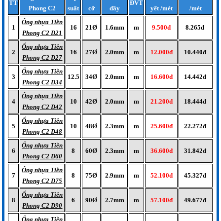
TT
ĐVT
Phong C2
suất
cỡ
dầy
yết /mét
/mét
Ống nhựa Tiền
1
16
21Ø
1.6mm
m
9.500đ
8.265đ
Phong C2 D21
Ống nhựa Tiền
2
16
27Ø
2.0mm
m
12.000đ
10.440đ
Phong C2 D27
Ống nhựa Tiền
3
12.5
34Ø
2.0mm
m
16.600đ
14.442đ
Phong C2 D34
Ống nhựa Tiền
4
10
42Ø
2.0mm
m
21.200đ
18.444đ
Phong C2 D42
Ống nhựa Tiền
5
10
48Ø
2.3mm
m
25.600đ
22.272đ
Phong C2 D48
Ống nhựa Tiền
6
8
60Ø
2.3mm
m
36.600đ
31.842đ
Phong C2 D60
Ống nhựa Tiền
7
8
75Ø
2.9mm
m
52.100đ
45.327đ
Phong C2 D75
Ống nhựa Tiền
8
6
90Ø
2.7mm
m
57.100đ
49.677đ
Phong C2 D90
Ống nhựa Tiền