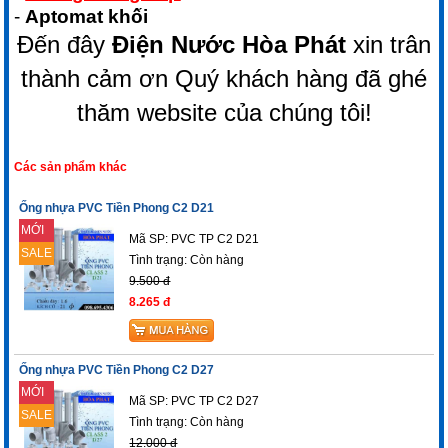
-
Aptomat khối
Đến đây
Điện Nước Hòa Phát
xin trân
thành cảm ơn Quý khách hàng đã ghé
thăm website của chúng tôi!
Các sản phẩm khác
Ống nhựa PVC Tiền Phong C2 D21
MỚI
Mã SP: PVC TP C2 D21
SALE
Tình trạng:
Còn hàng
9.500 đ
8.265 đ
Ống nhựa PVC Tiền Phong C2 D27
MỚI
Mã SP: PVC TP C2 D27
SALE
Tình trạng:
Còn hàng
12.000 đ