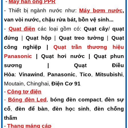
-
Máy hàn ống PPR
- Thiết bị ngành nước như:
Máy bơm nước
,
van vòi nước, chậu rửa bát, bồn vệ sinh...
-
Quạt điện
các loại gồm có:
Quạt cây
/
quạt
đứng
|
Quạt hộp
|
Quạt treo tường
|
Quạt
công nghiệp |
Quạt trần thương hiệu
Panasonic
| Quạt hơi nước | Quạt phun
sương | Quạt Điều
Hòa
:
Vinawind
,
Panasonic
,
Tico
,
Mitsubishi
,
Moutain, Chinghai,
Điện Cơ 91
-
Công tơ điện
-
Bóng đèn Led
,
bóng đèn compact
,
đèn sự
cố
,
đèn để bàn
,
đèn họ
c
sinh
,
đèn chống
thấm
-
Thang máng cáp