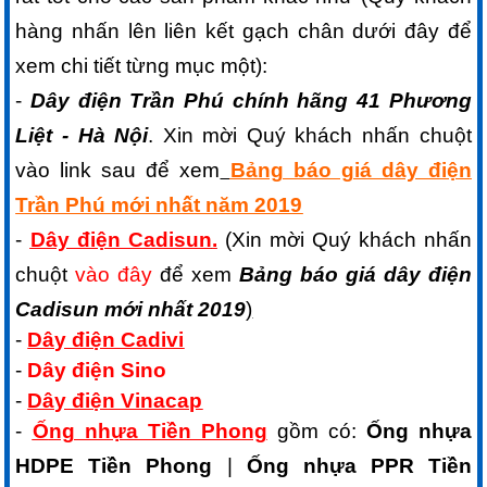
hàng nhấn lên liên kết gạch chân dưới đây để
xem chi tiết từng mục một):
-
Dây điện Trần Phú chính hãng 41 Phương
Liệt - Hà Nội
. Xin mời Quý khách nhấn chuột
vào link sau để xem
Bảng báo giá dây điện
Trần Phú mới nhất năm 2019
-
Dây điện Cadisun
.
(
Xin mời Quý khách nhấn
chuột
vào đây
để xem
Bảng báo giá dây điện
Cadisun mới nhất 2019
)
-
Dây điện Cadivi
-
Dây điện Sino
-
Dây điện Vinacap
-
Ố
ng nhựa Tiền Phong
gồm có:
Ống nhựa
HDPE Tiền Phong
|
Ống nhựa PPR Tiền