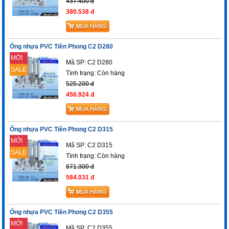
437.400 đ
380.538 đ
Ống nhựa PVC Tiền Phong C2 D280
MỚI
Mã SP: C2 D280
SALE
Tình trạng:
Còn hàng
525.200 đ
456.924 đ
Ống nhựa PVC Tiền Phong C2 D315
MỚI
Mã SP: C2 D315
SALE
Tình trạng:
Còn hàng
671.300 đ
584.031 đ
Ống nhựa PVC Tiền Phong C2 D355
MỚI
Mã SP: C2 D355