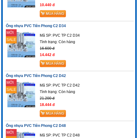
10.440 đ
Ống nhựa PVC Tiền Phong C2 D34
MỚI
Mã SP: PVC TP C2 D34
SALE
Tình trạng:
Còn hàng
16.600 đ
14.442 đ
Ống nhựa PVC Tiền Phong C2 D42
MỚI
Mã SP: PVC TP C2 D42
SALE
Tình trạng:
Còn hàng
21.200 đ
18.444 đ
Ống nhựa PVC Tiền Phong C2 D48
MỚI
Mã SP: PVC TP C2 D48