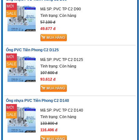
MỚI
Mã SP: PVC TP C2 D90
SALE
Tình trạng:
Còn hàng
57.100 đ
49.677 đ
Ống PVC Tiền Phong C2 D125
MỚI
Mã SP: PVC TP C2 D125
SALE
Tình trạng:
Còn hàng
107.600 đ
93.612 đ
Ống nhựa PVC Tiền Phong C2 D140
MỚI
Mã SP: PVC TP C2 D140
SALE
Tình trạng:
Còn hàng
133.800 đ
116.406 đ