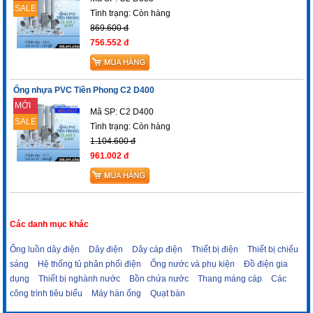
SALE
Tình trạng:
Còn hàng
869.600 đ
756.552 đ
Ống nhựa PVC Tiền Phong C2 D400
MỚI
Mã SP: C2 D400
SALE
Tình trạng:
Còn hàng
1.104.600 đ
961.002 đ
Các danh mục khác
Ống luồn dây điện
Dây điện
Dây cáp điện
Thiết bị điện
Thiết bị chiếu
sáng
Hệ thống tủ phân phối điện
Ống nước và phụ kiện
Đồ điện gia
dụng
Thiết bị nghành nước
Bồn chứa nước
Thang máng cáp
Các
công trình tiêu biểu
Máy hàn ống
Quạt bàn