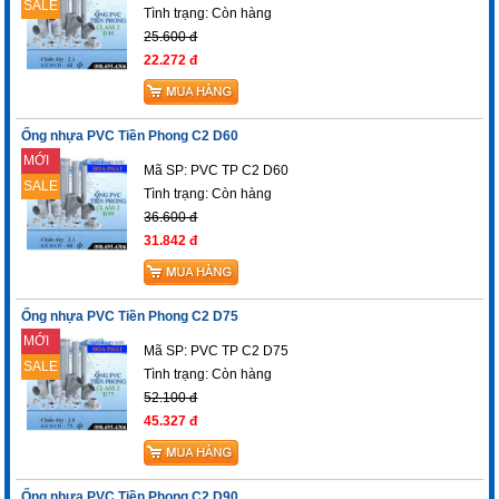
SALE
Tình trạng:
Còn hàng
25.600 đ
22.272 đ
Ống nhựa PVC Tiền Phong C2 D60
MỚI
Mã SP: PVC TP C2 D60
SALE
Tình trạng:
Còn hàng
36.600 đ
31.842 đ
Ống nhựa PVC Tiền Phong C2 D75
MỚI
Mã SP: PVC TP C2 D75
SALE
Tình trạng:
Còn hàng
52.100 đ
45.327 đ
Ống nhựa PVC Tiền Phong C2 D90