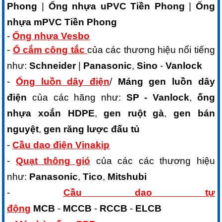
Phong
|
Ống nhựa uPVC Tiền Phong
|
Ống
nhựa mPVC Tiền Phong
-
Ống nhựa Vesbo
-
Ổ cắm công tắc
của các thương hiệu nổi tiếng
như:
Schneider
|
Panasonic
,
Sino
-
Vanlock
-
Ống luồn dây điện
/
Máng gen luồn dây
điện
của các hãng như:
SP - Vanlock
,
ống
nhựa xoắn HDPE
,
gen ruột gà
,
gen bán
nguyệt
,
gen răng lược đấu tủ
-
Cầu dao điện Vinakip
-
Quạt thông gió
của các các thương hiệu
như:
Panasonic
,
Tico
,
Mitshubi
-
Cầu dao tự
động
MCB
-
MCCB
-
RCCB
-
ELCB