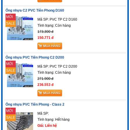
Ống nhựa C2 PVC Tiền Phong D160
MỚI
Mã SP: PVC TP C2 D160
SALE
Tình trạng:
Còn hàng
173.300 đ
150.771 đ
Ống nhựa PVC Tiền Phong C2 D200
MỚI
Mã SP: PVC TP C2 D200
SALE
Tình trạng:
Còn hàng
271.900 đ
236.553 đ
Ống nhựa PVC Tiền Phong - Class 2
MỚI
Mã SP:
SALE
Tình trạng: Hết hàng
Giá: Liên hệ