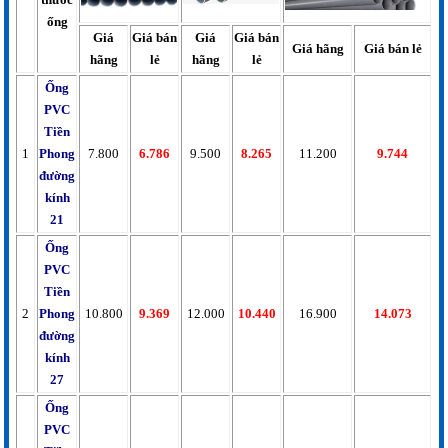
ống
Giá
Giá bán
Giá
Giá bán
Giá hãng
Giá bán lẻ
hãng
lẻ
hãng
lẻ
Ống
PVC
Tiền
1
Phong
7.800
6.786
9.500
8.265
11.200
9.744
đường
kính
21
Ống
PVC
Tiền
2
Phong
10.800
9.369
12.000
10.440
16.900
14.073
đường
kính
27
Ống
PVC