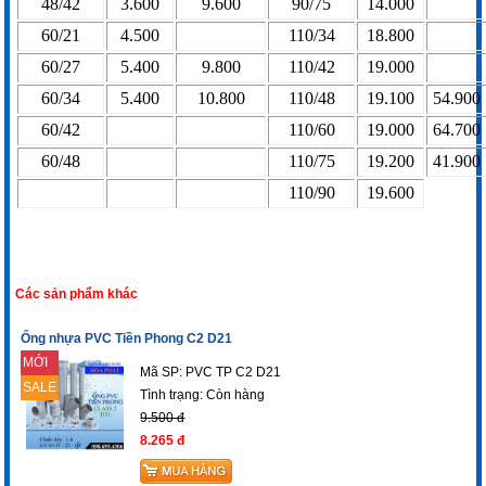
48/42
3.600
9.600
90/75
14.000
60/21
4.500
110/34
18.800
60/27
5.400
9.800
110/42
19.000
60/34
5.400
10.800
110/48
19.100
54.900
60/42
110/60
19.000
64.700
60/48
110/75
19.200
41.900
110/90
19.600
Các sản phẩm khác
Ống nhựa PVC Tiền Phong C2 D21
MỚI
Mã SP: PVC TP C2 D21
SALE
Tình trạng:
Còn hàng
9.500 đ
8.265 đ