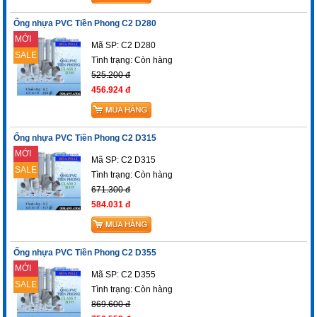
Ống nhựa PVC Tiền Phong C2 D280
MỚI
Mã SP: C2 D280
SALE
Tình trạng:
Còn hàng
525.200 đ
456.924 đ
Ống nhựa PVC Tiền Phong C2 D315
MỚI
Mã SP: C2 D315
SALE
Tình trạng:
Còn hàng
671.300 đ
584.031 đ
Ống nhựa PVC Tiền Phong C2 D355
MỚI
Mã SP: C2 D355
SALE
Tình trạng:
Còn hàng
869.600 đ