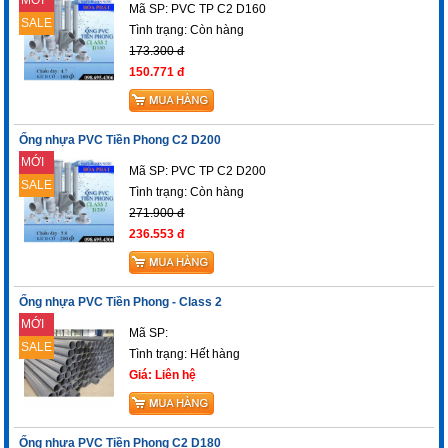
Mã SP: PVC TP C2 D160
SALE
Tình trạng:
Còn hàng
173.300 đ
150.771 đ
Ống nhựa PVC Tiền Phong C2 D200
MỚI
Mã SP: PVC TP C2 D200
SALE
Tình trạng:
Còn hàng
271.900 đ
236.553 đ
Ống nhựa PVC Tiền Phong - Class 2
MỚI
Mã SP:
SALE
Tình trạng: Hết hàng
Giá: Liên hệ
Ống nhựa PVC Tiền Phong C2 D180