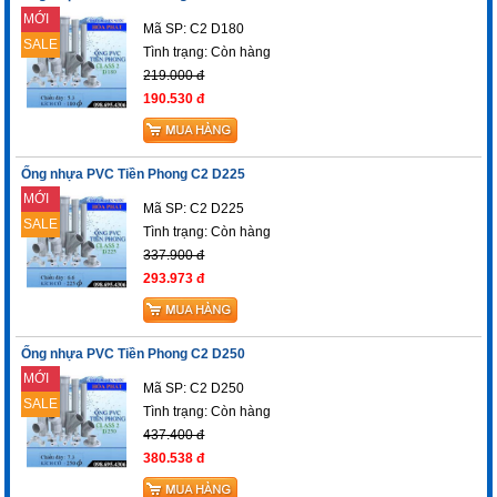
MỚI
Mã SP: C2 D180
SALE
Tình trạng:
Còn hàng
219.000 đ
190.530 đ
Ống nhựa PVC Tiền Phong C2 D225
MỚI
Mã SP: C2 D225
SALE
Tình trạng:
Còn hàng
337.900 đ
293.973 đ
Ống nhựa PVC Tiền Phong C2 D250
MỚI
Mã SP: C2 D250
SALE
Tình trạng:
Còn hàng
437.400 đ
380.538 đ