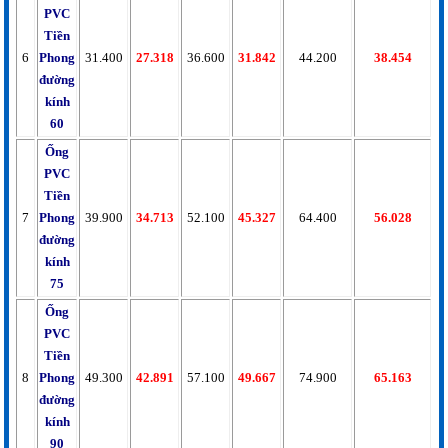
PVC
Tiền
6
Phong
31.400
27.318
36.600
31.842
44.200
38.454
đường
kính
60
Ống
PVC
Tiền
7
Phong
39.900
34.713
52.100
45.327
64.400
56.028
đường
kính
75
Ống
PVC
Tiền
8
Phong
49.300
42.891
57.100
49.667
74.900
65.163
đường
kính
90