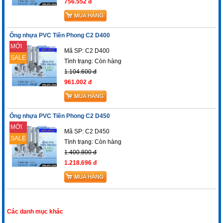
756.552 đ
Ống nhựa PVC Tiền Phong C2 D400
MỚI
Mã SP: C2 D400
SALE
Tình trạng:
Còn hàng
1.104.600 đ
961.002 đ
Ống nhựa PVC Tiền Phong C2 D450
MỚI
Mã SP: C2 D450
SALE
Tình trạng:
Còn hàng
1.400.800 đ
1.218.696 đ
Các danh mục khác