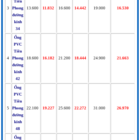
Tiền
3
Phong
13.600
11.832
16.600
14.442
19.000
16.530
đường
kính
34
Ống
PVC
Tiền
4
Phong
18.600
16.182
21.200
18.444
24.900
21.663
đường
kính
42
Ống
PVC
Tiền
5
Phong
22.100
19.227
25.600
22.272
31.000
26.970
đường
kính
48
Ống