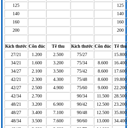
125
125
140
140
160
160
200
200
Kích thước
Côn đúc
Tê
thu
Kích thước
Côn đúc
Tê
thu
27/21
1.200
2.500
75/27
15.800
34/21
1.600
3.200
75/34
8.600
16.400
34/27
2.100
3.500
75/42
8.600
17.600
42/21
2.300
4.300
75/48
8.600
19.800
42/27
2.500
4.900
75/60
9.000
22.200
42/34
2.700
90/34
11.500
28.500
48/21
3.200
6.900
90/42
12.500
23.200
48/27
3.400
7.100
90/48
12.500
35.800
48/34
3.500
7.600
90/60
13.000
34.400