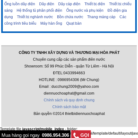
Ống luồn dây điện
Dây điện
Dây cáp điện
Thiết bị điện
Thiết bị chiếu
sáng
Hệ thống tủ phân phối điện
Ống nước và phụ kiện
Đồ điện gia
dụng
Thiết bị nghành nước
Bồn chứa nước
Thang máng cáp
Các
công trình tiêu biểu
Máy hàn ống
Quạt bàn
CÔNG TY TNHH XÂY DỰNG VÀ THƯƠNG MẠI HÒA PHÁT
Chuyên cung cấp các sản phẩm điên nước
Showroom: Số 99 Phúc Diễn - quận Từ Liêm - Hà Nội
ĐTEL:0433994663
HOTLINE : 0986954306 (Mr Chung)
Email : ducchung2009@yahoo.com
diennuochoaphat@gmail.com
Chính sách và quy định chung
Chính sách bảo mật
Bản quyền ©2014 thietbidiennuochoaphat
Template file
javascript/mobile_index
- folder:
/var/www/html/thietbidiennuochoaphat.com/public_html/template/default/layout/jav
Mua hàng gọi ngay
0986.954.306
GỌI
chua duoc tao. Vui long vao admin de tao!