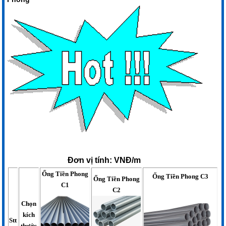
Đơn vị tính: VNĐ/m
Ống Tiền Phong
Ống Tiền Phong C3
Ống Tiền Phong
C1
C2
Chọn
kích
Stt
thước