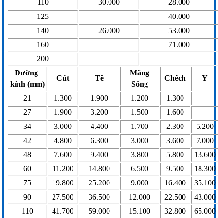
110
30.000
28.000
125
40.000
140
26.000
53.000
160
71.000
200
Đường
Măng
Cút
Tê
Chếch
Y
kính (mm)
Sông
21
1.300
1.900
1.200
1.300
27
1.900
3.200
1.500
1.600
34
3.000
4.400
1.700
2.300
5.200
42
4.800
6.300
3.000
3.600
7.000
48
7.600
9.400
3.800
5.800
13.600
60
11.200
14.800
6.500
9.500
18.300
75
19.800
25.200
9.000
16.400
35.100
90
27.500
36.500
12.000
22.500
43.000
110
41.700
59.000
15.100
32.800
65.000