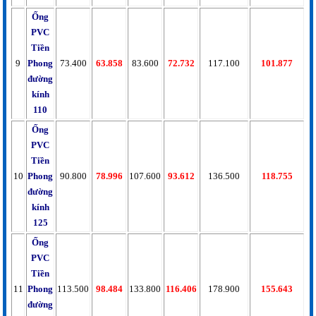
Ống
PVC
Tiền
9
Phong
73.400
63.858
83.600
72.732
117.100
101.877
đường
kính
110
Ống
PVC
Tiền
10
Phong
90.800
78.996
107.600
93.612
136.500
118.755
đường
kính
125
Ống
PVC
Tiền
11
Phong
113.500
98.484
133.800
116.406
178.900
155.643
đường