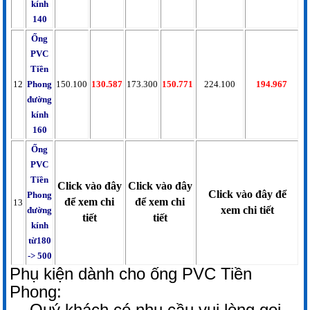
kính
140
Ống
PVC
Tiền
12
Phong
150.100
130.587
173.300
150.771
224.100
194.967
đường
kính
160
Ống
PVC
Tiền
Click vào đây
Click vào đây
Click vào đây để
Phong
để xem chi
để xem chi
13
xem chi tiết
đường
tiết
tiết
kính
từ180
-> 500
Phụ kiện dành cho ống PVC Tiền
Phong:
Quý khách có nhu cầu vui lòng gọi