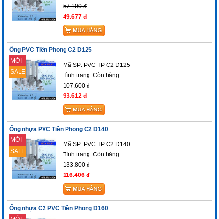
57.100 đ
49.677 đ
Ống PVC Tiền Phong C2 D125
MỚI
Mã SP: PVC TP C2 D125
SALE
Tình trạng:
Còn hàng
107.600 đ
93.612 đ
Ống nhựa PVC Tiền Phong C2 D140
MỚI
Mã SP: PVC TP C2 D140
SALE
Tình trạng:
Còn hàng
133.800 đ
116.406 đ
Ống nhựa C2 PVC Tiền Phong D160
MỚI