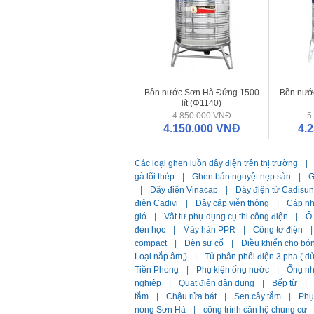
Bồn nước Sơn Hà Đứng 1500
Bồn nướ
lít (Φ1140)
4.850.000 VNĐ
5
4.150.000 VNĐ
4.
Các loại ghen luồn dây điện trên thị trường
|
gà lõi thép
|
Ghen bán nguyệt nẹp sàn
|
G
|
Dây điện Vinacap
|
Dây điện từ Cadisun
điện Cadivi
|
Dây cáp viễn thông
|
Cáp n
gió
|
Vật tư phụ-dụng cụ thi công điện
|
Ổ
đèn học
|
Máy hàn PPR
|
Công tơ điện
|
compact
|
Đèn sự cố
|
Điều khiển cho bó
Loại nắp âm,)
|
Tủ phân phối điện 3 pha ( 
Tiền Phong
|
Phụ kiện ống nước
|
Ống n
nghiệp
|
Quạt điện dân dụng
|
Bếp từ
|
tắm
|
Chậu rửa bát
|
Sen cây tắm
|
Phụ 
nóng Sơn Hà
|
công trình căn hộ chung cư