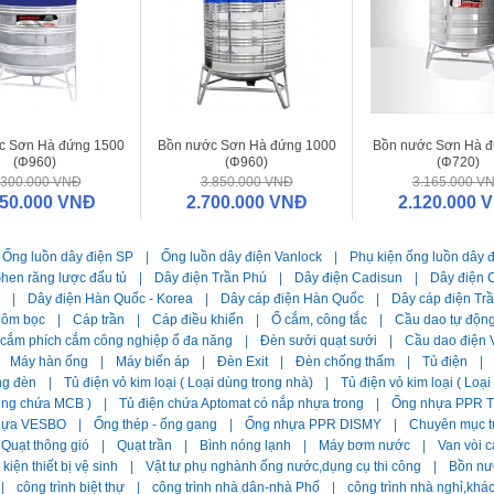
c Sơn Hà đứng 1500
Bồn nước Sơn Hà đứng 1000
Bồn nước Sơn Hà đ
(Φ960)
(Φ960)
(Φ720)
.300.000 VNĐ
3.850.000 VNĐ
3.165.000 V
250.000 VNĐ
2.700.000 VNĐ
2.120.000 
Ống luồn dây điện SP
|
Ống luồn dây điện Vanlock
|
Phụ kiện ống luồn dây 
hen răng lược đấu tủ
|
Dây điện Trần Phú
|
Dây điện Cadisun
|
Dây điện C
|
Dây điện Hàn Quốc - Korea
|
Dây cáp điện Hàn Quốc
|
Dây cáp điện Tr
hôm bọc
|
Cáp trần
|
Cáp điều khiển
|
Ổ cắm, công tắc
|
Cầu dao tự độn
 cắm phích cắm công nghiệp ổ đa năng
|
Đèn sưởi quạt sưởi
|
Cầu dao điện 
Máy hàn ống
|
Máy biến áp
|
Đèn Exit
|
Đèn chống thấm
|
Tủ điện
|
ng đèn
|
Tủ điện vỏ kim loại ( Loại dùng trong nhà)
|
Tủ điện vỏ kim loại ( Loạ
dùng chứa MCB )
|
Tủ điện chứa Aptomat có nắp nhựa trong
|
Ống nhựa PPR Ti
hựa VESBO
|
Ống thép - ống gang
|
Ống nhựa PPR DISMY
|
Chuyên mục t
Quạt thông gió
|
Quạt trần
|
Bình nóng lạnh
|
Máy bơm nước
|
Van vòi c
kiện thiết bị vệ sinh
|
Vật tư phụ nghành ống nước,dụng cụ thi công
|
Bồn nư
|
công trình biệt thự
|
công trình nhà dân-nhà Phố
|
công trình nhà nghỉ,khá