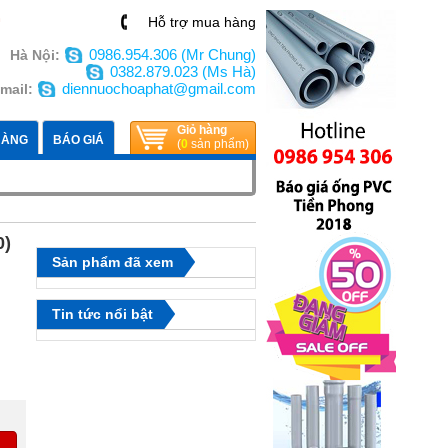
n
Hỗ trợ mua hàng
0986.954.306 (Mr Chung)
Hà Nội:
0382.879.023 (Ms Hà)
diennuochoaphat@gmail.com
mail:
Giỏ hàng
HÀNG
BÁO GIÁ
(
0
sản phẩm)
0)
Sản phẩm đã xem
Tin tức nổi bật