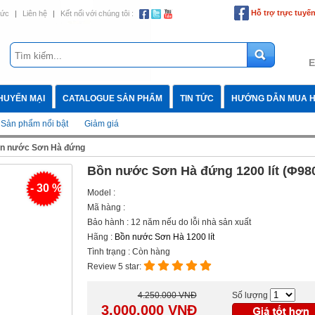
Hỗ trợ trực tuyế
tức
|
Liên hệ
|
Kết nối với chúng tôi :
E
HUYẾN MẠI
CATALOGUE SẢN PHẨM
TIN TỨC
HƯỚNG DẪN MUA 
Sản phẩm nổi bật
Giảm giá
n nước Sơn Hà đứng
Bồn nước Sơn Hà đứng 1200 lít (Φ98
- 30 %
Model :
Mã hàng :
Bảo hành : 12 năm nếu do lỗi nhà sản xuất
Hãng :
Bồn nước Sơn Hà 1200 lít
Tình trạng : Còn hàng
Review 5 star:
4.250.000 VNĐ
Số lượng
3.000.000
VNĐ