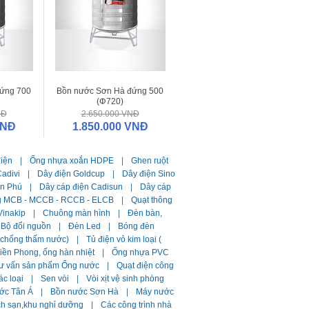
ứng 700
Bồn nước Sơn Hà đứng 500
(Φ720)
NĐ
2.650.000 VNĐ
VNĐ
1.850.000 VNĐ
điện
|
Ống nhựa xoắn HDPE
|
Ghen ruột
adivi
|
Dây điện Goldcup
|
Dây điện Sino
ần Phú
|
Dây cáp điện Cadisun
|
Dây cáp
g MCB - MCCB - RCCB - ELCB
|
Quạt thông
Vinakip
|
Chuông màn hình
|
Đèn bàn,
Bộ đổi nguồn
|
Đèn Led
|
Bóng đèn
i chống thấm nước)
|
Tủ điện vỏ kim loại (
ền Phong, ống hàn nhiệt
|
Ống nhựa PVC
ư vấn sản phẩm Ống nước
|
Quạt điện công
ác loại
|
Sen vòi
|
Vòi xịt vệ sinh phòng
ớc Tân Á
|
Bồn nước Sơn Hà
|
Máy nước
ch sạn,khu nghỉ dưỡng
|
Các công trình nhà