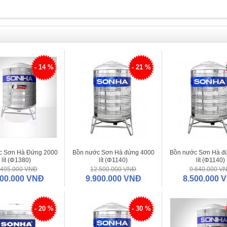
- 14 %
- 21 %
c Sơn Hà Đứng 2000
Bồn nước Sơn Hà đứng 4000
Bồn nước Sơn Hà đ
lít (Φ1380)
lít (Φ1140)
lít (Φ1140)
.495.000 VNĐ
12.500.000 VNĐ
9.640.000 V
600.000 VNĐ
9.900.000 VNĐ
8.500.000 
- 20 %
- 30 %