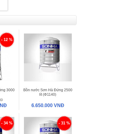
- 12 %
ứng 3000
Bồn nước Sơn Hà Đứng 2500
lít (Φ1140)
NĐ
VNĐ
6.650.000 VNĐ
- 34 %
- 31 %