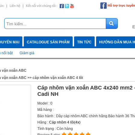
Hỗ trợ trực tuyế
tức
|
Liên hệ
|
Kết nối với chúng tôi :
E
HUYẾN MẠI
CATALOGUE SẢN PHẨM
TIN TỨC
HƯỚNG DẪN MUA 
nổi bật
Giảm giá
 vặn xoắn ABC
 vặn xoắn ABC
>>
cáp nhôm vặn xoắn ABC 4 lõi
Cáp nhôm vặn xoắn ABC 4x240 mm2 
Cadi NH
Model : 0
Mã hàng :
Bảo hành : Dây cáp nhôm ABC chính hãng.Bảo hành 36 T
Hãng :
Cáp nhôm 4 lõi(4x)
Tình trạng : Còn hàng