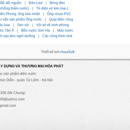
Bộ đổi nguồn
|
Đèn Led
|
Bóng đèn
i chống thấm nước)
|
Tủ điện vỏ kim loại (
ền Phong, ống hàn nhiệt
|
Ống nhựa PVC
ư vấn sản phẩm Ống nước
|
Quạt điện công
ác loại
|
Sen vòi
|
Vòi xịt vệ sinh phòng
ớc Tân Á
|
Bồn nước Sơn Hà
|
Máy nước
ch sạn,khu nghỉ dưỡng
|
Các công trình nhà
Thiết kế bởi
HuraSoft
ÂY DỰNG VÀ THƯƠNG MẠI HÒA PHÁT
ác sản phẩm điên nước
úc Diễn - quận Từ Liêm - Hà Nội
306 (Mr Chung)
2009@yahoo.com
gmail.com