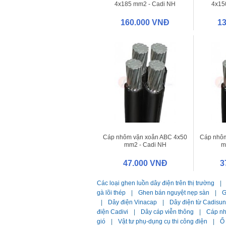
4x185 mm2 - Cadi NH
4x15
160.000 VNĐ
1
Cáp nhôm vặn xoắn ABC 4x50
Cáp nhôm
mm2 - Cadi NH
m
47.000 VNĐ
3
Các loại ghen luồn dây điện trên thị trường
|
gà lõi thép
|
Ghen bán nguyệt nẹp sàn
|
G
|
Dây điện Vinacap
|
Dây điện từ Cadisun
điện Cadivi
|
Dây cáp viễn thông
|
Cáp n
gió
|
Vật tư phụ-dụng cụ thi công điện
|
Ổ