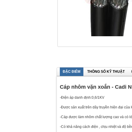
ĐẶC ĐIỂM
THÔNG SỐ KỸ THUẬT
Cáp nhôm vặn xoắn - Cadi N
-Điện áp danh định:0,6/1KV
-Được sản xuất trên dây truyền hiện đại của
-Cáp được làm nhôm chất lượng cao và có 
-Có khả năng cách điện , chịu nhiệt và độ bề