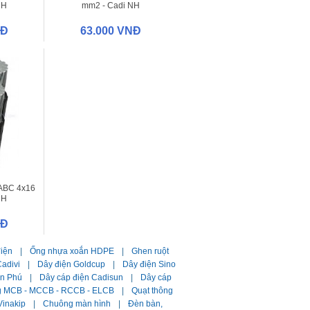
NH
mm2 - Cadi NH
NĐ
63.000 VNĐ
ABC 4x16
NH
NĐ
điện
|
Ống nhựa xoắn HDPE
|
Ghen ruột
adivi
|
Dây điện Goldcup
|
Dây điện Sino
ần Phú
|
Dây cáp điện Cadisun
|
Dây cáp
g MCB - MCCB - RCCB - ELCB
|
Quạt thông
Vinakip
|
Chuông màn hình
|
Đèn bàn,