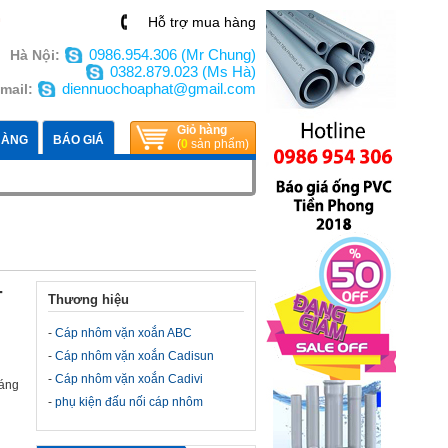
n
Hỗ trợ mua hàng
0986.954.306 (Mr Chung)
Hà Nội:
0382.879.023 (Ms Hà)
diennuochoaphat@gmail.com
mail:
Giỏ hàng
HÀNG
BÁO GIÁ
(
0
sản phẩm)
-
Thương hiệu
-
Cáp nhôm vặn xoắn ABC
-
Cáp nhôm vặn xoắn Cadisun
-
Cáp nhôm vặn xoắn Cadivi
háng
-
phụ kiện đấu nối cáp nhôm