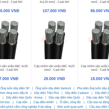
0 mm2 - Cadi NH
4x120 mm2 - Cadi NH
mm2 - Cadi 
36.000 VNĐ
107.000 VNĐ
86.000 V
 vặn xoắn ABC 4x35
Cáp nhôm vặn xoắn ABC 4x25
Cáp nhôm vặn xoắn 
m2 - Cadi NH
mm2 - Cadi NH
mm2 - Cadi 
7.000 VNĐ
26.000 VNĐ
18.000 V
Ống luồn dây điện SP
|
Ống luồn dây điện Vanlock
|
Phụ kiện ống luồn dây 
hen răng lược đấu tủ
|
Dây điện Trần Phú
|
Dây điện Cadisun
|
Dây điện C
|
Dây điện Hàn Quốc - Korea
|
Dây cáp điện Hàn Quốc
|
Dây cáp điện Tr
hôm bọc
|
Cáp trần
|
Cáp điều khiển
|
Ổ cắm, công tắc
|
Cầu dao tự độn
 cắm phích cắm công nghiệp ổ đa năng
|
Đèn sưởi quạt sưởi
|
Cầu dao điện 