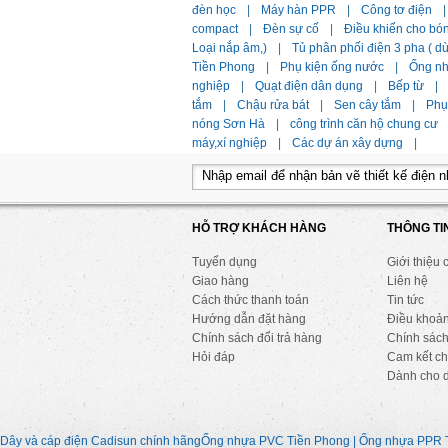
đèn học
|
Máy hàn PPR
|
Công tơ điện
|
compact
|
Đèn sự cố
|
Điều khiển cho bó
Loại nắp âm,)
|
Tủ phân phối điện 3 pha ( 
Tiền Phong
|
Phụ kiện ống nước
|
Ống n
nghiệp
|
Quạt điện dân dụng
|
Bếp từ
|
tắm
|
Chậu rửa bát
|
Sen cây tắm
|
Phụ 
nóng Sơn Hà
|
công trình căn hộ chung cư
máy,xí nghiệp
|
Các dự án xây dựng
|
HỖ TRỢ KHÁCH HÀNG
THÔNG TI
Tuyển dụng
Giới thiệu 
Giao hàng
Liên hệ
Cách thức thanh toán
Tin tức
Hướng dẫn đặt hàng
Điều khoả
Chính sách đổi trả hàng
Chính sách
Hỏi đáp
Cam kết ch
Dành cho 
Dây và cáp điện Cadisun chính hãng
Ống nhựa PVC Tiền Phong | Ống nhựa PPR 