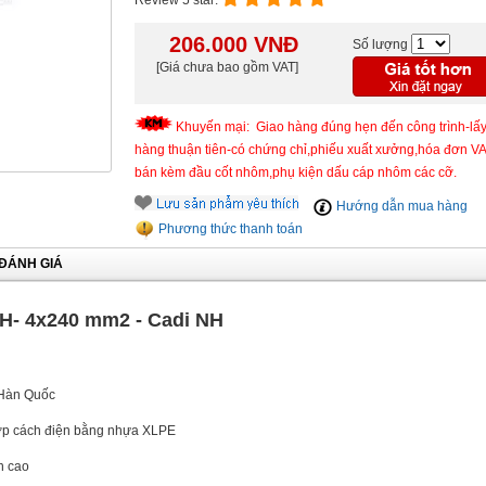
Review 5 star:
206.000
VNĐ
Số lượng
[Giá chưa bao gồm VAT]
Khuyến mại: Giao hàng đúng hẹn đến công trình-lấ
hàng thuận tiên-có chứng chỉ,phiếu xuất xưởng,hóa đơn V
bán kèm đầu cốt nhôm,phụ kiện dấu cáp nhôm các cỡ.
Hướng dẫn mua hàng
Phương thức thanh toán
ĐÁNH GIÁ
H- 4x240 mm2 - Cadi NH
 Hàn Quốc
lớp cách điện bằng nhựa XLPE
n cao