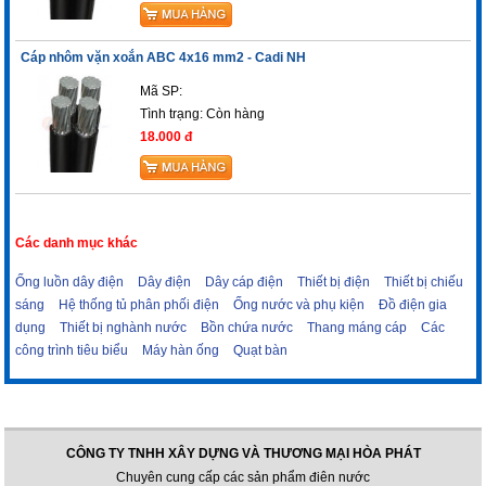
Cáp nhôm vặn xoắn ABC 4x16 mm2 - Cadi NH
Mã SP:
Tình trạng:
Còn hàng
18.000 đ
Các danh mục khác
Ống luồn dây điện
Dây điện
Dây cáp điện
Thiết bị điện
Thiết bị chiếu
sáng
Hệ thống tủ phân phối điện
Ống nước và phụ kiện
Đồ điện gia
dụng
Thiết bị nghành nước
Bồn chứa nước
Thang máng cáp
Các
công trình tiêu biểu
Máy hàn ống
Quạt bàn
CÔNG TY TNHH XÂY DỰNG VÀ THƯƠNG MẠI HÒA PHÁT
Chuyên cung cấp các sản phẩm điên nước