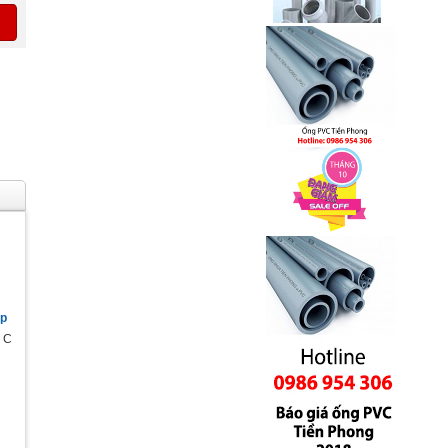
p
ộ C