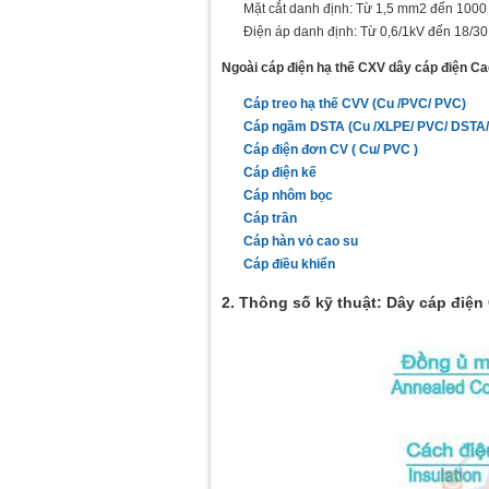
Mặt cắt danh định: Từ 1,5 mm2 đến 100
Điện áp danh định: Từ 0,6/1kV đến 18/30
Ngoài cáp điện hạ thế CXV dây cáp điện Cad
Cáp treo hạ thế CVV (Cu /PVC/ PVC)
Cáp ngầm DSTA (Cu /XLPE/ PVC/ DSTA/
Cáp điện đơn CV ( Cu/ PVC )
Cáp điện kế
Cáp nhôm bọc
Cáp trần
Cáp hàn vỏ cao su
Cáp điều khiển
2. Thông số kỹ thuật: Dây cáp điện