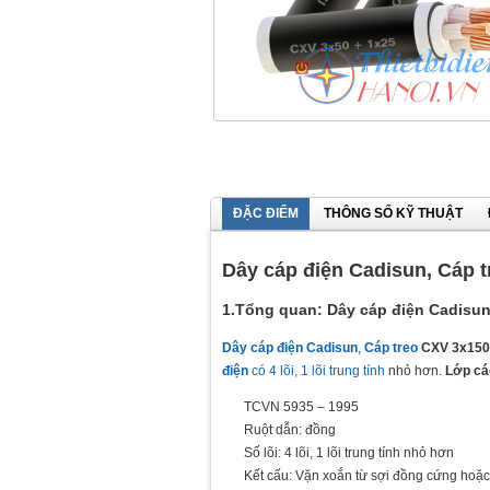
ĐẶC ĐIỂM
THÔNG SỐ KỸ THUẬT
Dây cáp điện Cadisun, Cáp 
1.Tổng quan: Dây cáp điện Cadisun
Dây cáp điện Cadisun
,
Cáp treo
CXV 3x150
điện
có 4 lõi, 1 lõi trung tính
nhỏ hơn.
Lớp cá
TCVN 5935 – 1995
Ruột dẫn: đồng
Số lõi: 4 lõi, 1 lõi trung tính nhỏ hơn
Kết cấu: Vặn xoắn từ sợi đồng cứng ho