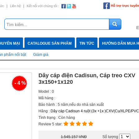
Hỗ trợ trực tuyế
tức
|
Liên hệ
|
Kết nối với chúng tôi :
E
HUYẾN MẠI
CATALOGUE SẢN PHẨM
TIN TỨC
HƯỚNG DẪN MUA 
n phẩm nổi bật
Giảm giá
Dây cáp điện Cadisun, Cáp treo CXV
3x150+1x120
- 4 %
Model : 0
Mã hàng :
Bảo hành : 5 năm,nếu do nhà sản xuất
Hãng :
Dây cáp Cadisun 4 ruột (3x +1x )CXV(Cu/XLPE/PVC
Tình trạng : Còn hàng
Review 5 star:
1.545.157 VNĐ
Số lượng