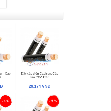
sun, Cáp
Dây cáp điện Cadisun, Cáp
6
treo CXV 1x10
NĐ
29.174 VNĐ
- 4 %
- 5 %