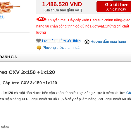
1.486.520
VNĐ
[Giá chưa bao gồm VAT]
Khuyến mại: Dây cáp điện Cadisun chính hãng-giao
hàng tại chân công trình-có đủ hóa đơnVat,Chứng chỉ chất
lượng
Hướng dẫn mua hàng
Phương thức thanh toán
ĐÁNH GIÁ
treo CXV 3x150 +1x120
, Cáp treo CXV 3x150 +1x120
 +1x120
có ruột dẫn được bện vặn xoắn từ nhiều sợi đồng được ủ mềm khí trơ,
Cá
ch điện
bằng XLPE chịu nhiệt 90 độ C,
Vỏ dây cáp
làm bằng PVC chịu nhiệt 60 đ
ặc mềm