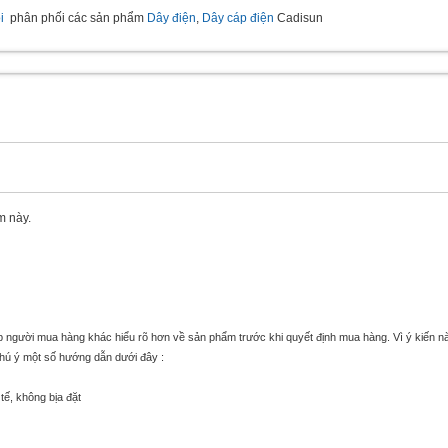
i
phân phối các sản phẩm
Dây điện
,
Dây cáp điện
Cadisun
m này.
úp người mua hàng khác hiểu rõ hơn về sản phẩm trước khi quyết định mua hàng. Vì ý kiến n
chú ý một số hướng dẫn dưới đây :
tế, không bịa đặt