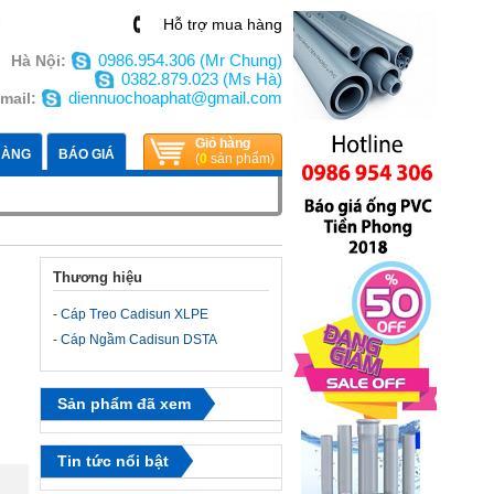
n
Hỗ trợ mua hàng
0986.954.306 (Mr Chung)
Hà Nội:
0382.879.023 (Ms Hà)
diennuochoaphat@gmail.com
mail:
Giỏ hàng
HÀNG
BÁO GIÁ
(
0
sản phẩm)
Thương hiệu
-
Cáp Treo Cadisun XLPE
-
Cáp Ngầm Cadisun DSTA
Sản phẩm đã xem
Tin tức nổi bật