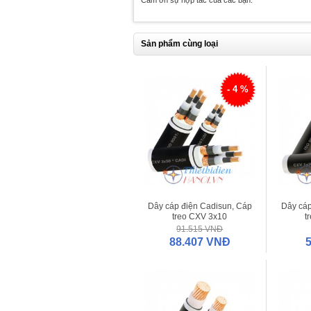
Sản phẩm cùng loại
- 4 %
Dây cáp điện Cadisun, Cáp
Dây cáp
treo CXV 3x10
t
91.515 VNĐ
88.407 VNĐ