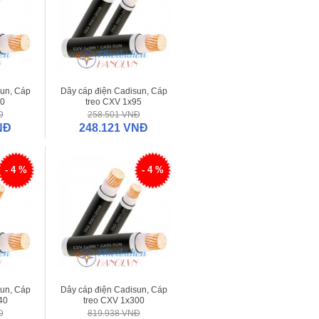
sun, Cáp
Dây cáp điện Cadisun, Cáp
70
treo CXV 1x95
Đ
258.501 VNĐ
NĐ
248.121 VNĐ
- 4 %
- 4 %
sun, Cáp
Dây cáp điện Cadisun, Cáp
40
treo CXV 1x300
Đ
819.938 VNĐ