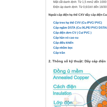
Mặt cắt danh định: Từ 1,5 mm2 đến 100
Điện áp danh định: Từ 0,6/1kV đến 18/30
Ngoài cáp điện hạ thế CXV dây cáp điện Cad
Cáp treo hạ thế CVV (Cu /PVC/ PVC)
Cáp ngầm DSTA (Cu /XLPE/ PVC/ DSTA/
Cáp điện đơn CV ( Cu/ PVC )
Cáp hàn vỏ cao su
Cáp điều khiển
Cáp nhôm bọc
Cáp trần
2. Thông số kỹ thuật: Dây cáp điện