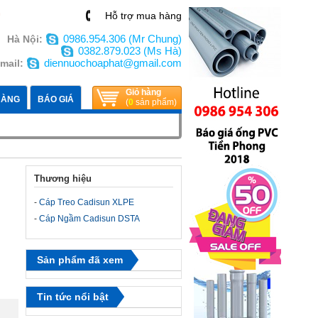
n
Hỗ trợ mua hàng
0986.954.306 (Mr Chung)
Hà Nội:
0382.879.023 (Ms Hà)
diennuochoaphat@gmail.com
mail:
Giỏ hàng
HÀNG
BÁO GIÁ
(
0
sản phẩm)
Thương hiệu
-
Cáp Treo Cadisun XLPE
-
Cáp Ngầm Cadisun DSTA
Sản phẩm đã xem
Tin tức nổi bật