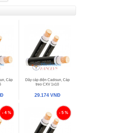
sun, Cáp
Dây cáp điện Cadisun, Cáp
6
treo CXV 1x10
NĐ
29.174 VNĐ
- 4 %
- 5 %