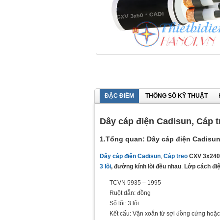
ĐẶC ĐIỂM
THÔNG SỐ KỸ THUẬT
Dây cáp điện Cadisun, Cáp 
1.Tổng quan: Dây cáp điện Cadisun
Dây cáp điện Cadisun
,
Cáp treo
CXV 3x240
3 lõi
, đường kính lõi đều nhau
.
Lớp cách đi
TCVN 5935 – 1995
Ruột dẫn: đồng
Số lõi: 3 lõi
Kết cấu: Vặn xoắn từ sợi đồng cứng ho