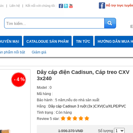
Hỗ trợ trực tuyế
tức
|
Liên hệ
|
Kết nối với chúng tôi :
E
HUYẾN MẠI
CATALOGUE SẢN PHẨM
TIN TỨC
HƯỚNG DẪN MUA 
n phẩm nổi bật
Giảm giá
Dây cáp điện Cadisun, Cáp treo CXV
3x240
- 4 %
Model : 0
Mã hàng :
Bảo hành : 5 năm,nếu do nhà sản xuất
Hãng :
Dây cáp Cadisun 3 ruột (3x )CXV(Cu/XLPE/PVC
Tình trạng : Còn hàng
Review 5 star:
1.996.379 VNĐ
Số lượng