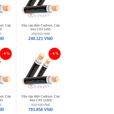
sun, Cáp
Dây cáp điện Cadisun, Cáp
70
treo CXV 1x95
Đ
258.501 VNĐ
NĐ
248.121 VNĐ
- 4 %
- 4 %
sun, Cáp
Dây cáp điện Cadisun, Cáp
40
treo CXV 1x300
Đ
819.938 VNĐ
NĐ
791.856 VNĐ