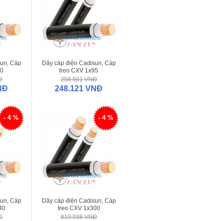
sun, Cáp
Dây cáp điện Cadisun, Cáp
70
treo CXV 1x95
Đ
258.501 VNĐ
NĐ
248.121 VNĐ
- 4 %
- 4 %
sun, Cáp
Dây cáp điện Cadisun, Cáp
40
treo CXV 1x300
Đ
819.938 VNĐ