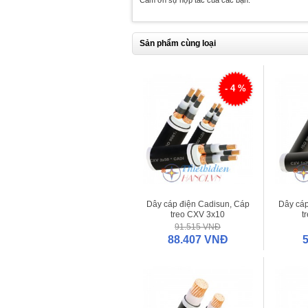
Sản phẩm cùng loại
- 4 %
Dây cáp điện Cadisun, Cáp
Dây cáp
treo CXV 3x10
t
91.515 VNĐ
88.407 VNĐ