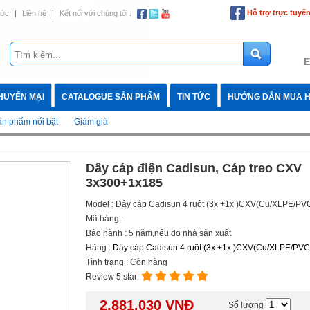
Hỗ trợ trực tuyế
tức
|
Liên hệ
|
Kết nối với chúng tôi :
E
HUYẾN MẠI
CATALOGUE SẢN PHẨM
TIN TỨC
HƯỚNG DẪN MUA 
n phẩm nổi bật
Giảm giá
Dây cáp điện Cadisun, Cáp treo CXV
3x300+1x185
Model : Dây cáp Cadisun 4 ruột (3x +1x )CXV(Cu/XLPE/PV
Mã hàng :
Bảo hành : 5 năm,nếu do nhà sản xuất
Hãng :
Dây cáp Cadisun 4 ruột (3x +1x )CXV(Cu/XLPE/PVC
Tình trạng : Còn hàng
Review 5 star:
2.881.030
VNĐ
Số lượng