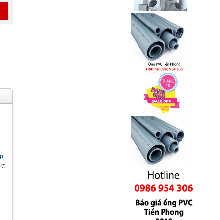
p
ộ C