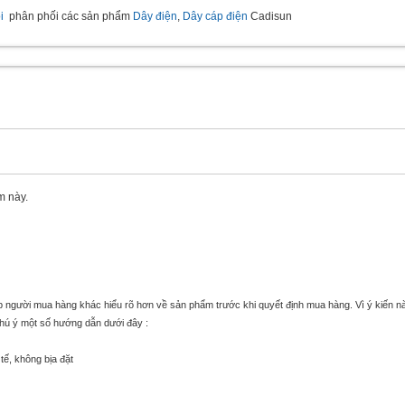
i
phân phối các sản phẩm
Dây điện
,
Dây cáp điện
Cadisun
m này.
úp người mua hàng khác hiểu rõ hơn về sản phẩm trước khi quyết định mua hàng. Vì ý kiến n
chú ý một số hướng dẫn dưới đây :
tế, không bịa đặt