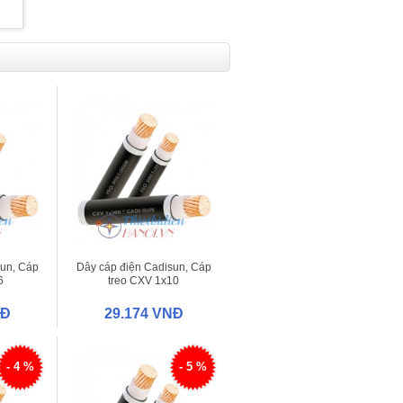
sun, Cáp
Dây cáp điện Cadisun, Cáp
6
treo CXV 1x10
NĐ
29.174 VNĐ
- 4 %
- 5 %