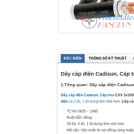
ĐẶC ĐIỂM
THÔNG SỐ KỸ THUẬT
Dây cáp điện Cadisun, Cáp 
1.Tổng quan: Dây cáp điện Cadisun
Dây cáp điện Cadisun
,
Cáp treo
CXV 3x300
điện
có 4 lõi, 1 lõi trung tính
nhỏ hơn.
Lớp cá
TCVN 5935 – 1995
Ruột dẫn: đồng
Số lõi: 4 lõi, 1 lõi trung tính nhỏ hơn
Kết cấu: Vặn xoắn từ sợi đồng cứng ho