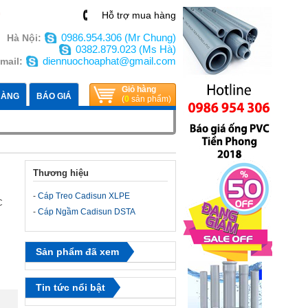
n
Hỗ trợ mua hàng
0986.954.306 (Mr Chung)
Hà Nội:
0382.879.023 (Ms Hà)
diennuochoaphat@gmail.com
mail:
Giỏ hàng
HÀNG
BÁO GIÁ
(
0
sản phẩm)
Thương hiệu
-
Cáp Treo Cadisun XLPE
C
-
Cáp Ngầm Cadisun DSTA
Sản phẩm đã xem
Tin tức nổi bật