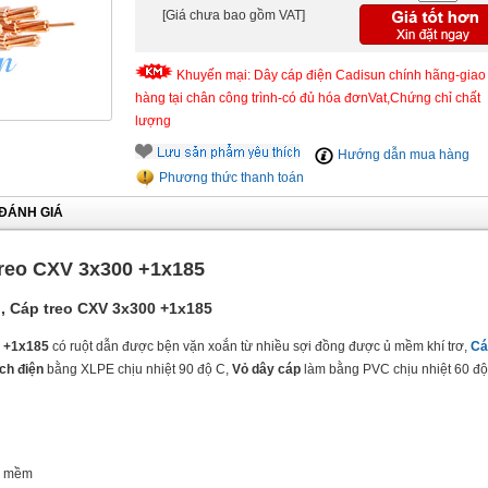
[Giá chưa bao gồm VAT]
Khuyến mại: Dây cáp điện Cadisun chính hãng-giao
hàng tại chân công trình-có đủ hóa đơnVat,Chứng chỉ chất
lượng
Hướng dẫn mua hàng
Phương thức thanh toán
ĐÁNH GIÁ
treo CXV 3x300 +1x185
, Cáp treo CXV 3x300 +1x185
 +1x185
có ruột dẫn được bện vặn xoắn từ nhiều sợi đồng được ủ mềm khí trơ,
Cá
ch điện
bằng XLPE chịu nhiệt 90 độ C,
Vỏ dây cáp
làm bằng PVC chịu nhiệt 60 đ
ặc mềm