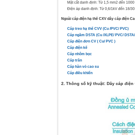
Mặt cắt danh định: Từ 1,5 mm2 đến 100
Điện áp danh định: Từ 0,6/1kV đến 18/30
Ngoài cáp điện hạ thế CXV dây cáp điện Cad
Cáp treo hạ thế CVV (Cu /PVC/ PVC)
Cáp ngầm DSTA (Cu /XLPE/ PVC/ DSTA/
Cáp điện đơn CV ( Cu/ PVC )
Cáp điện kế
Cáp nhôm bọc
Cáp trần
Cáp hàn vỏ cao su
Cáp điều khiển
2. Thông số kỹ thuật: Dây cáp điện