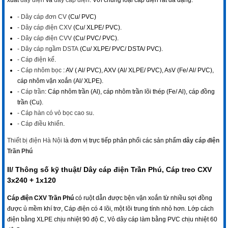
xuất
dây điện
và
dây cáp điện
. Với chủng loại cáp điện rất đa dạng:
- Dây cáp đơn CV
(Cu/ PVC)
- Dây cáp điện CXV
(Cu/ XLPE/ PVC).
- Dây cáp điện CVV
(Cu/ PVC/ PVC).
- Dây cáp ngầm DSTA
(Cu/ XLPE/ PVC/ DSTA/ PVC).
- Cáp điện kế
.
- Cáp nhôm bọc
: AV ( Al/ PVC), AXV (Al/ XLPE/ PVC), AsV (Fe/ Al/ PVC),
cáp nhôm vặn xoắn (Al/ XLPE).
- Cáp trần
: Cáp nhôm trần (Al), cáp nhôm trần lõi thép (Fe/ Al), cáp đồng
trần (Cu).
- Cáp hàn có vỏ bọc cao su
.
- Cáp điều khiển
.
Thiết bị điện Hà Nội
là đơn vị trực tiếp phân phối các sản phẩm
dây cáp điện
Trần Phú
II/ Thông số kỹ thuật/ Dây cáp điện Trần Phú, Cáp treo CXV
3x240 + 1x120
Cáp điện CXV Trần Phú
có ruột dẫn được bện vặn xoắn từ nhiều sợi đồng
được ủ mềm khí trơ, Cáp điện có 4 lõi, một lõi trung tính nhỏ hơn. Lớp cách
điện bằng XLPE chịu nhiệt 90 độ C, Vỏ dây cáp làm bằng PVC chịu nhiệt 60