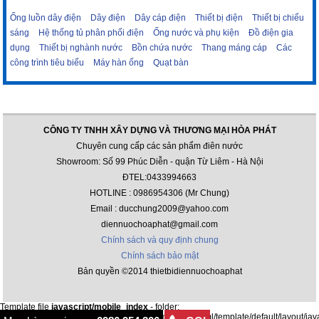
Ống luồn dây điện
Dây điện
Dây cáp điện
Thiết bị điện
Thiết bị chiếu
sáng
Hệ thống tủ phân phối điện
Ống nước và phụ kiện
Đồ điện gia
dụng
Thiết bị nghành nước
Bồn chứa nước
Thang máng cáp
Các
công trình tiêu biểu
Máy hàn ống
Quạt bàn
CÔNG TY TNHH XÂY DỰNG VÀ THƯƠNG MẠI HÒA PHÁT
Chuyên cung cấp các sản phẩm điên nước
Showroom: Số 99 Phúc Diễn - quận Từ Liêm - Hà Nội
ĐTEL:0433994663
HOTLINE : 0986954306 (Mr Chung)
Email : ducchung2009@yahoo.com
diennuochoaphat@gmail.com
Chính sách và quy định chung
Chính sách bảo mật
Bản quyền ©2014 thietbidiennuochoaphat
Template file
javascript/mobile_index
- folder:
/var/www/html/thietbidiennuochoaphat.com/public_html/template/default/layout/jav