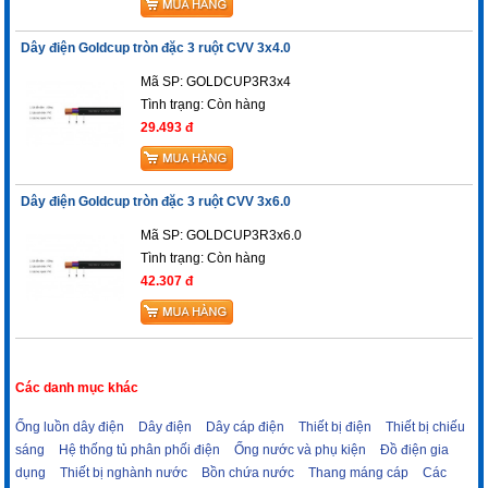
Dây điện Goldcup tròn đặc 3 ruột CVV 3x4.0
Mã SP: GOLDCUP3R3x4
Tình trạng:
Còn hàng
29.493 đ
Dây điện Goldcup tròn đặc 3 ruột CVV 3x6.0
Mã SP: GOLDCUP3R3x6.0
Tình trạng:
Còn hàng
42.307 đ
Các danh mục khác
Ống luồn dây điện
Dây điện
Dây cáp điện
Thiết bị điện
Thiết bị chiếu
sáng
Hệ thống tủ phân phối điện
Ống nước và phụ kiện
Đồ điện gia
dụng
Thiết bị nghành nước
Bồn chứa nước
Thang máng cáp
Các