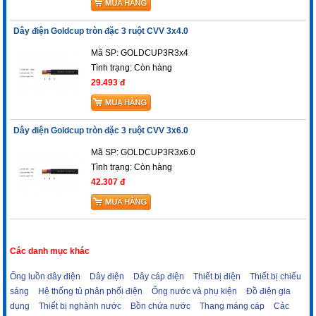
Dây điện Goldcup tròn đặc 3 ruột CVV 3x4.0
Mã SP: GOLDCUP3R3x4
Tình trạng:
Còn hàng
29.493 đ
Dây điện Goldcup tròn đặc 3 ruột CVV 3x6.0
Mã SP: GOLDCUP3R3x6.0
Tình trạng:
Còn hàng
42.307 đ
Các danh mục khác
Ống luồn dây điện
Dây điện
Dây cáp điện
Thiết bị điện
Thiết bị chiếu
sáng
Hệ thống tủ phân phối điện
Ống nước và phụ kiện
Đồ điện gia
dụng
Thiết bị nghành nước
Bồn chứa nước
Thang máng cáp
Các