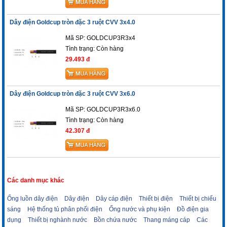
Dây điện Goldcup tròn đặc 3 ruột CVV 3x4.0
Mã SP: GOLDCUP3R3x4
Tình trạng:
Còn hàng
29.493 đ
Dây điện Goldcup tròn đặc 3 ruột CVV 3x6.0
Mã SP: GOLDCUP3R3x6.0
Tình trạng:
Còn hàng
42.307 đ
Các danh mục khác
Ống luồn dây điện
Dây điện
Dây cáp điện
Thiết bị điện
Thiết bị chiếu
sáng
Hệ thống tủ phân phối điện
Ống nước và phụ kiện
Đồ điện gia
dụng
Thiết bị nghành nước
Bồn chứa nước
Thang máng cáp
Các