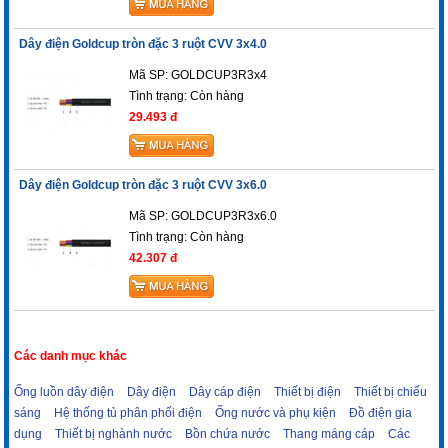
Dây điện Goldcup tròn đặc 3 ruột CVV 3x4.0
Mã SP: GOLDCUP3R3x4
Tình trạng:
Còn hàng
29.493 đ
Dây điện Goldcup tròn đặc 3 ruột CVV 3x6.0
Mã SP: GOLDCUP3R3x6.0
Tình trạng:
Còn hàng
42.307 đ
Các danh mục khác
Ống luồn dây điện
Dây điện
Dây cáp điện
Thiết bị điện
Thiết bị chiếu
sáng
Hệ thống tủ phân phối điện
Ống nước và phụ kiện
Đồ điện gia
dụng
Thiết bị nghành nước
Bồn chứa nước
Thang máng cáp
Các