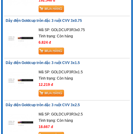
192.546 đ
Dây điện Goldcup tròn đặc 3 ruột CVV 3x0.75
Mã SP: GOLDCUP3R3x0.75
Tình trạng:
Còn hàng
6.824 đ
Dây điện Goldcup tròn đặc 3 ruột CVV 3x1.5
Mã SP: GOLDCUP3R3x1.5
Tình trạng:
Còn hàng
12.219 đ
Dây điện Goldcup tròn đặc 3 ruột CVV 3x2.5
Mã SP: GOLDCUP3R3x2.5
Tình trạng:
Còn hàng
18.667 đ