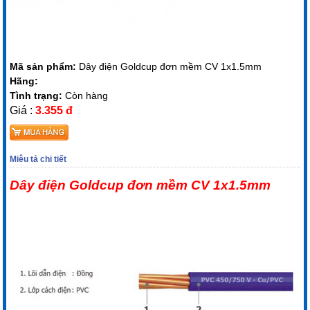
Mã sản phẩm:
Dây điện Goldcup đơn mềm CV 1x1.5mm
Hãng:
Tình trạng:
Còn hàng
Giá :
3.355 đ
Miêu tả chi tiết
Dây điện Goldcup đơn mềm CV 1x1.5mm