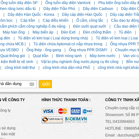
Ống luồn dây điện SP
|
Ống luồn dây điện Vanlock
|
Phụ kiện ống luồn dây 
hen răng lược đấu tủ
|
Dây điện Trần Phú
|
Dây điện Cadisun
|
Dây điện C
|
Dây điện Hàn Quốc - Korea
|
Dây cáp điện Hàn Quốc
|
Dây cáp điện Tr
hôm bọc
|
Cáp trần
|
Cáp điều khiển
|
Ổ cắm, công tắc
|
Cầu dao tự độn
 cắm phích cắm công nghiệp ổ đa năng
|
Đèn sưởi quạt sưởi
|
Cầu dao điện 
Máy hàn ống
|
Máy biến áp
|
Đèn Exit
|
Đèn chống thấm
|
Tủ điện
|
ng đèn
|
Tủ điện vỏ kim loại ( Loại dùng trong nhà)
|
Tủ điện vỏ kim loại ( Loạ
dùng chứa MCB )
|
Tủ điện chứa Aptomat có nắp nhựa trong
|
Ống nhựa PPR Ti
hựa VESBO
|
Ống thép - ống gang
|
Ống nhựa PPR DISMY
|
Chuyên mục t
Quạt thông gió
|
Quạt trần
|
Bình nóng lạnh
|
Máy bơm nước
|
Van vòi c
kiện thiết bị vệ sinh
|
Vật tư phụ nghành ống nước,dụng cụ thi công
|
Bồn nư
|
công trình biệt thự
|
công trình nhà dân-nhà Phố
|
công trình nhà nghỉ,khá
N VỀ CÔNG TY
HÌNH THỨC THANH TOÁN :
CÔNG TY TNHH X
Chuyên cung cấp c
công ty
Showroom: Số 99 Ph
TEL:0433994663
n sử dụng
HOTLINE : 0986954
 bảo mật
Email : ducchung