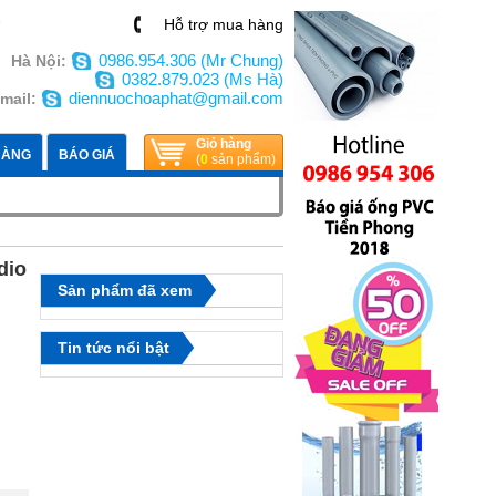
n
Hỗ trợ mua hàng
0986.954.306 (Mr Chung)
Hà Nội:
0382.879.023 (Ms Hà)
diennuochoaphat@gmail.com
mail:
Giỏ hàng
HÀNG
BÁO GIÁ
(
0
sản phẩm)
dio
Sản phẩm đã xem
Tin tức nổi bật