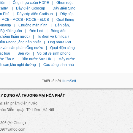
điện
|
Ống nhựa xoắn HDPE
|
Ghen ruột
adivi
|
Dây điện Goldcup
|
Dây điện Sino
ần Phú
|
Dây cáp điện Cadisun
|
Dây cáp
g MCB - MCCB - RCCB - ELCB
|
Quạt thông
Vinakip
|
Chuông màn hình
|
Đèn bàn,
Bộ đổi nguồn
|
Đèn Led
|
Bóng đèn
i chống thấm nước)
|
Tủ điện vỏ kim loại (
ền Phong, ống hàn nhiệt
|
Ống nhựa PVC
ư vấn sản phẩm Ống nước
|
Quạt điện công
ác loại
|
Sen vòi
|
Vòi xịt vệ sinh phòng
ớc Tân Á
|
Bồn nước Sơn Hà
|
Máy nước
ch sạn,khu nghỉ dưỡng
|
Các công trình nhà
Thiết kế bởi
HuraSoft
ÂY DỰNG VÀ THƯƠNG MẠI HÒA PHÁT
ác sản phẩm điên nước
úc Diễn - quận Từ Liêm - Hà Nội
306 (Mr Chung)
2009@yahoo.com