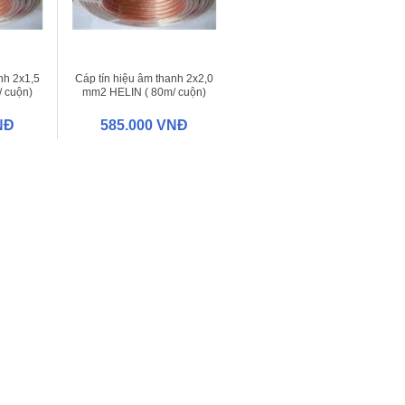
nh 2x1,5
Cáp tín hiệu âm thanh 2x2,0
 cuộn)
mm2 HELIN ( 80m/ cuộn)
NĐ
585.000 VNĐ