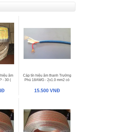
n hiệu âm
Cáp tín hiệu âm thanh Trường
 - 30 (
Phú 18AWG - 2x1.0 mm2 có
o Lợi
bọc chống nhiễu (cuộn 200
)
mét )
NĐ
15.500 VNĐ