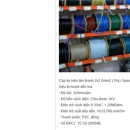
Cáp tín hiệu âm thanh 2x2.0mm2 ( PoLi Speake
hiệu từ Ampli đến loa
- Độ dài: 100m/cuộn
- Độ bền cách điện: Chịu được 1KV
- Điện trở cách điện ở 20oC: > 20MΩ/km
- Điện trở suất dây dẫn: <0,0178Ω.mm2/m
- Thành phần: PVC, đồng
- Số ĐKCL: TC 02-2005/BL