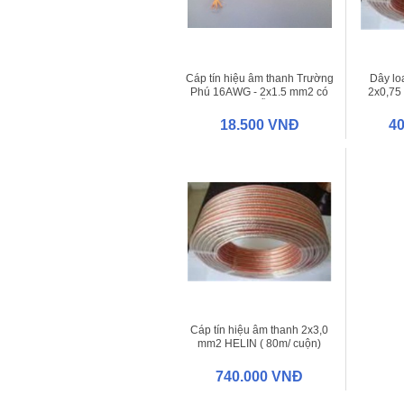
Cáp tín hiệu âm thanh Trường
Dây lo
Phú 16AWG - 2x1.5 mm2 có
2x0,75
bọc chống nhiễu ( cuộn 200
mét )
18.500 VNĐ
4
Cáp tín hiệu âm thanh 2x3,0
mm2 HELIN ( 80m/ cuộn)
740.000 VNĐ