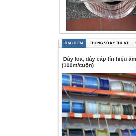
ĐẶC ĐIỂM
THÔNG SỐ KỸ THUẬT
Dây loa, dây cáp tín hiệu âm
(100m/cuộn)