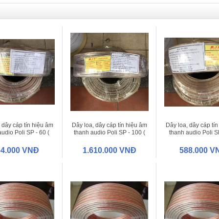
 dây cáp tín hiệu âm
Dây loa, dây cáp tín hiệu âm
Dây loa, dây cáp tí
udio Poli SP - 60 (
thanh audio Poli SP - 100 (
thanh audio Poli SP
 mm2 ) - Bảo Lợi
2x1.5 mm2 ) - Bảo Lợi
2x0.75 mm2 ) - Bả
(100m/cuộn)
(100m/cuộn)
(100m/cuộn
64.000 VNĐ
1.610.000 VNĐ
588.000 V