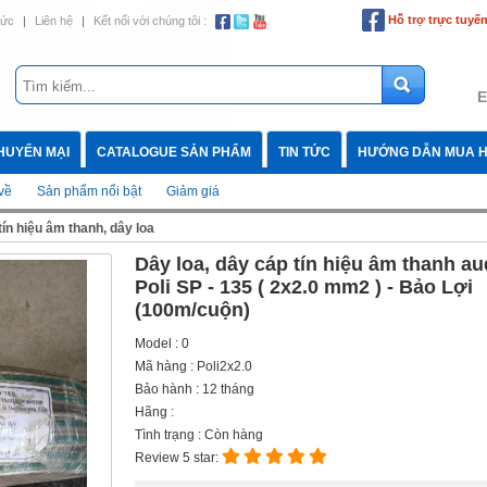
Hỗ trợ trực tuyế
tức
|
Liên hệ
|
Kết nối với chúng tôi :
E
HUYẾN MẠI
CATALOGUE SẢN PHẨM
TIN TỨC
HƯỚNG DẪN MUA 
về
Sản phẩm nổi bật
Giảm giá
ín hiệu âm thanh, dây loa
Dây loa, dây cáp tín hiệu âm thanh au
Poli SP - 135 ( 2x2.0 mm2 ) - Bảo Lợi
(100m/cuộn)
Model : 0
Mã hàng : Poli2x2.0
Bảo hành : 12 tháng
Hãng :
Tình trạng : Còn hàng
Review 5 star: