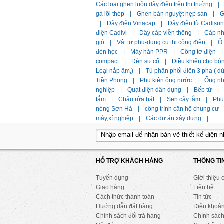
Các loại ghen luồn dây điện trên thị trường
|
gà lõi thép
|
Ghen bán nguyệt nẹp sàn
|
G
|
Dây điện Vinacap
|
Dây điện từ Cadisun
điện Cadivi
|
Dây cáp viễn thông
|
Cáp n
gió
|
Vật tư phụ-dụng cụ thi công điện
|
Ổ
đèn học
|
Máy hàn PPR
|
Công tơ điện
|
compact
|
Đèn sự cố
|
Điều khiển cho bó
Loại nắp âm,)
|
Tủ phân phối điện 3 pha ( 
Tiền Phong
|
Phụ kiện ống nước
|
Ống n
nghiệp
|
Quạt điện dân dụng
|
Bếp từ
|
tắm
|
Chậu rửa bát
|
Sen cây tắm
|
Phụ 
nóng Sơn Hà
|
công trình căn hộ chung cư
máy,xí nghiệp
|
Các dự án xây dựng
|
HỖ TRỢ KHÁCH HÀNG
THÔNG TI
Tuyển dụng
Giới thiệu 
Giao hàng
Liên hệ
Cách thức thanh toán
Tin tức
Hướng dẫn đặt hàng
Điều khoả
Chính sách đổi trả hàng
Chính sách