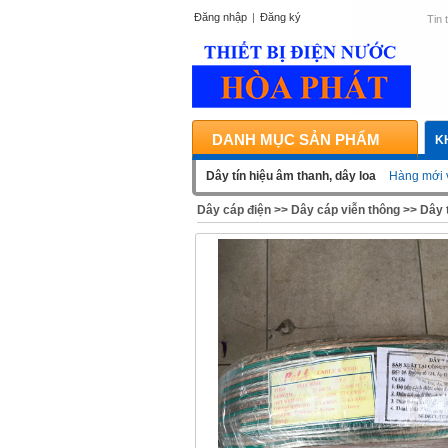
Đăng nhập
|
Đăng ký
Tin 
DANH MỤC SẢN PHẨM
K
Dây tín hiệu âm thanh, dây loa
Hàng mới 
Dây cáp điện
>>
Dây cáp viễn thông
>>
Dây t