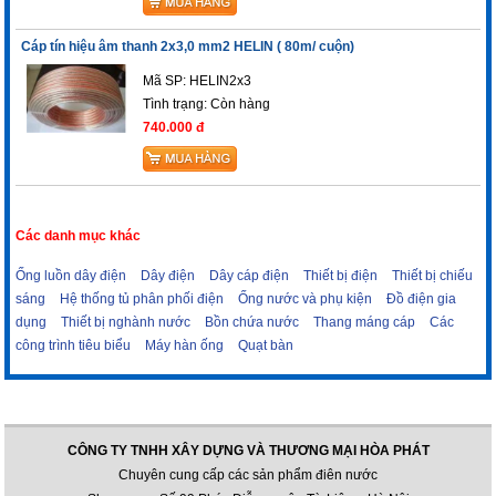
Cáp tín hiệu âm thanh 2x3,0 mm2 HELIN ( 80m/ cuộn)
Mã SP: HELIN2x3
Tình trạng:
Còn hàng
740.000 đ
Các danh mục khác
Ống luồn dây điện
Dây điện
Dây cáp điện
Thiết bị điện
Thiết bị chiếu
sáng
Hệ thống tủ phân phối điện
Ống nước và phụ kiện
Đồ điện gia
dụng
Thiết bị nghành nước
Bồn chứa nước
Thang máng cáp
Các
công trình tiêu biểu
Máy hàn ống
Quạt bàn
CÔNG TY TNHH XÂY DỰNG VÀ THƯƠNG MẠI HÒA PHÁT
Chuyên cung cấp các sản phẩm điên nước