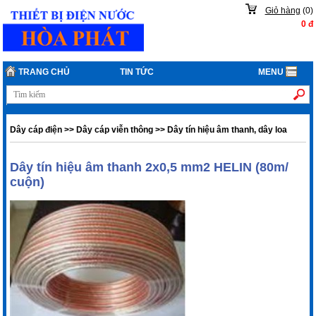
Giỏ hàng
(
0
)
0
đ
TRANG CHỦ
TIN TỨC
MENU
Dây cáp điện
>>
Dây cáp viễn thông
>>
Dây tín hiệu âm thanh, dây loa
Dây tín hiệu âm thanh 2x0,5 mm2 HELIN (80m/
cuộn)