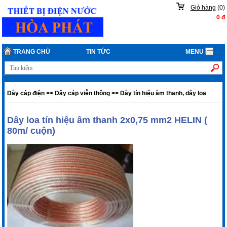
Giỏ hàng
(
0
)
0
đ
TRANG CHỦ
TIN TỨC
MENU
Dây cáp điện
>>
Dây cáp viễn thông
>>
Dây tín hiệu âm thanh, dây loa
Dây loa tín hiệu âm thanh 2x0,75 mm2 HELIN (
80m/ cuộn)