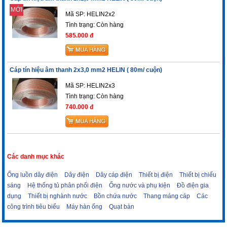
MỚI
Mã SP: HELIN2x2
Tình trạng:
Còn hàng
585.000 đ
Cáp tín hiệu âm thanh 2x3,0 mm2 HELIN ( 80m/ cuộn)
Mã SP: HELIN2x3
Tình trạng:
Còn hàng
740.000 đ
Các danh mục khác
Ống luồn dây điện
Dây điện
Dây cáp điện
Thiết bị điện
Thiết bị chiếu
sáng
Hệ thống tủ phân phối điện
Ống nước và phụ kiện
Đồ điện gia
dụng
Thiết bị nghành nước
Bồn chứa nước
Thang máng cáp
Các
công trình tiêu biểu
Máy hàn ống
Quạt bàn