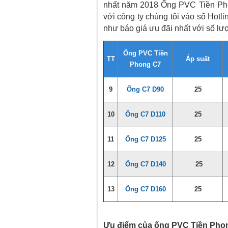
nhất năm 2018 Ống PVC Tiền Pho
với công ty chúng tôi vào số Hot
như báo giá ưu đãi nhất với số 
Ống PVC Tiền
TT
Áp suất
Phong C7
9
Ống C7 D90
25
10
Ống C7 D110
25
11
Ống C7 D125
25
12
Ống C7 D140
25
13
Ống C7 D160
25
Ưu điểm của ống PVC Tiền Pho