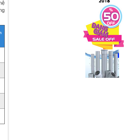
hệ
ng
n