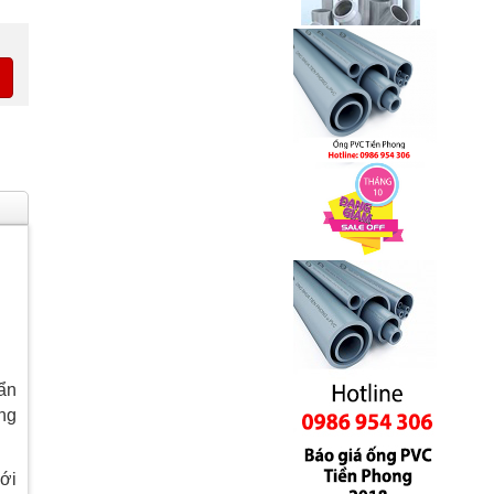
ẩn
ng
ới