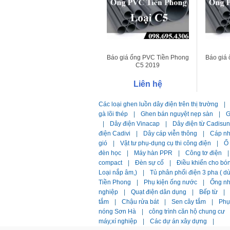
Báo giá ống PVC Tiền Phong
Báo giá
C5 2019
Liên hệ
Các loại ghen luồn dây điện trên thị trường
|
gà lõi thép
|
Ghen bán nguyệt nẹp sàn
|
G
|
Dây điện Vinacap
|
Dây điện từ Cadisun
điện Cadivi
|
Dây cáp viễn thông
|
Cáp n
gió
|
Vật tư phụ-dụng cụ thi công điện
|
Ổ
đèn học
|
Máy hàn PPR
|
Công tơ điện
|
compact
|
Đèn sự cố
|
Điều khiển cho bó
Loại nắp âm,)
|
Tủ phân phối điện 3 pha ( 
Tiền Phong
|
Phụ kiện ống nước
|
Ống n
nghiệp
|
Quạt điện dân dụng
|
Bếp từ
|
tắm
|
Chậu rửa bát
|
Sen cây tắm
|
Phụ 
nóng Sơn Hà
|
công trình căn hộ chung cư
máy,xí nghiệp
|
Các dự án xây dựng
|