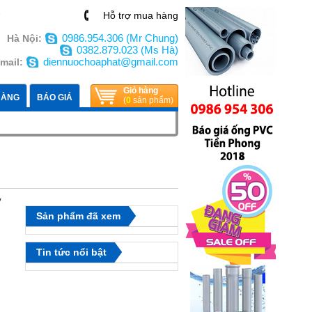
n
Hỗ trợ mua hàng
0986.954.306 (Mr Chung)
Hà Nội:
0382.879.023 (Ms Hà)
diennuochoaphat@gmail.com
mail:
Giỏ hàng
HÀNG
BÁO GIÁ
(
0
sản phẩm)
7
Sản phẩm đã xem
Tin tức nổi bật