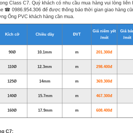
ng Class C7. Quý khách có nhu cầu mua hàng vui lòng liên 
line ☎ 0986.954.306 để được thông báo thời gian giao hàng cũ
lượng Ống PVC khách hàng cần mua.
Giá niêm yết
Giá bá
Kích cỡ
Chiều dầy
ĐVT
/mét
/mét
90Ø
10.1mm
m
201.300đ
110Ø
12.3mm
m
298.400đ
125Ø
14mm
m
369.300đ
140Ø
15.7mm
m
467.300đ
160Ø
17.9mm
m
608.400đ
ng C7: