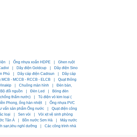
điện
|
Ống nhựa xoắn HDPE
|
Ghen ruột
adivi
|
Dây điện Goldcup
|
Dây điện Sino
ần Phú
|
Dây cáp điện Cadisun
|
Dây cáp
g MCB - MCCB - RCCB - ELCB
|
Quạt thông
Vinakip
|
Chuông màn hình
|
Đèn bàn,
Bộ đổi nguồn
|
Đèn Led
|
Bóng đèn
i chống thấm nước)
|
Tủ điện vỏ kim loại (
ền Phong, ống hàn nhiệt
|
Ống nhựa PVC
ư vấn sản phẩm Ống nước
|
Quạt điện công
ác loại
|
Sen vòi
|
Vòi xịt vệ sinh phòng
ớc Tân Á
|
Bồn nước Sơn Hà
|
Máy nước
ch sạn,khu nghỉ dưỡng
|
Các công trình nhà