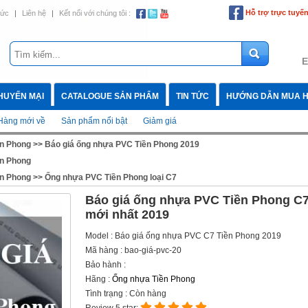
Hỗ trợ trực tuyế
tức
|
Liên hệ
|
Kết nối với chúng tôi :
E
HUYẾN MẠI
CATALOGUE SẢN PHẨM
TIN TỨC
HƯỚNG DẪN MUA 
Hàng mới về
Sản phẩm nổi bật
Giảm giá
n Phong
>>
Báo giá ống nhựa PVC Tiền Phong 2019
n Phong
n Phong
>>
Ống nhựa PVC Tiền Phong loại C7
Báo giá ống nhựa PVC Tiền Phong C
mới nhất 2019
Model : Báo giá ống nhựa PVC C7 Tiền Phong 2019
Mã hàng : bao-giá-pvc-20
Bảo hành :
Hãng :
Ống nhựa Tiền Phong
Tình trạng : Còn hàng