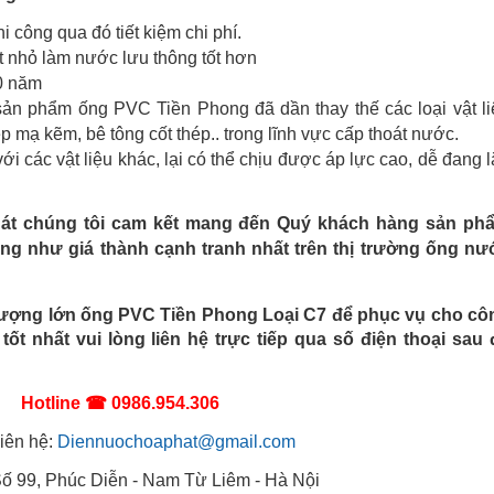
i công qua đó tiết kiệm chi phí.
t nhỏ làm nước lưu thông tốt hơn
50 năm
 sản phẩm ống PVC Tiền Phong đã dần thay thế các loại vật li
p mạ kẽm, bê tông cốt thép.. trong lĩnh vực cấp thoát nước.
i các vật liệu khác, lại có thể chịu được áp lực cao, dễ đang 
hát chúng tôi cam kết mang đến Quý khách hàng sản ph
ng như giá thành cạnh tranh nhất trên thị trường ống nư
ượng lớn ống PVC Tiền Phong Loại C7 để phục vụ cho cô
ốt nhất vui lòng liên hệ trực tiếp qua số điện thoại sau 
Hotline ☎ 0986.954.306
liên hệ:
Diennuochoaphat@gmail.com
 Số 99, Phúc Diễn - Nam Từ Liêm - Hà Nội