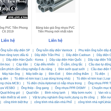
 ống PVC Tiền Phong
Bảng báo giá ống nhựa PVC
C6 2019
Tiền Phong mới nhất năm
2019
Liên hệ
Liên hệ
Ống luồn dây điện SP
|
Ống luồn dây điện Vanlock
|
Phụ kiện ống luồn dây 
hen răng lược đấu tủ
|
Dây điện Trần Phú
|
Dây điện Cadisun
|
Dây điện C
|
Dây điện Hàn Quốc - Korea
|
Dây cáp điện Hàn Quốc
|
Dây cáp điện Tr
hôm bọc
|
Cáp trần
|
Cáp điều khiển
|
Ổ cắm, công tắc
|
Cầu dao tự độn
 cắm phích cắm công nghiệp ổ đa năng
|
Đèn sưởi quạt sưởi
|
Cầu dao điện 
Máy hàn ống
|
Máy biến áp
|
Đèn Exit
|
Đèn chống thấm
|
Tủ điện
|
ng đèn
|
Tủ điện vỏ kim loại ( Loại dùng trong nhà)
|
Tủ điện vỏ kim loại ( Loạ
dùng chứa MCB )
|
Tủ điện chứa Aptomat có nắp nhựa trong
|
Ống nhựa PPR Ti
hựa VESBO
|
Ống thép - ống gang
|
Ống nhựa PPR DISMY
|
Chuyên mục t
Quạt thông gió
|
Quạt trần
|
Bình nóng lạnh
|
Máy bơm nước
|
Van vòi c
kiện thiết bị vệ sinh
|
Vật tư phụ nghành ống nước,dụng cụ thi công
|
Bồn nư
|
công trình biệt thự
|
công trình nhà dân-nhà Phố
|
công trình nhà nghỉ,khá