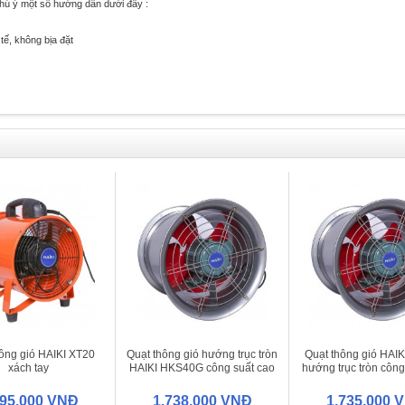
chú ý một số hướng dẫn dưới đây :
tế, không bịa đặt
ông gió HAIKI XT20
Quạt thông gió hướng trục tròn
Quạt thông gió HAI
xách tay
HAIKI HKS40G công suất cao
hướng trục tròn công
895.000 VNĐ
1.738.000 VNĐ
1.735.000 