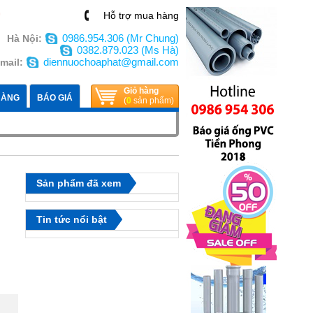
n
Hỗ trợ mua hàng
0986.954.306 (Mr Chung)
Hà Nội:
0382.879.023 (Ms Hà)
diennuochoaphat@gmail.com
mail:
Giỏ hàng
HÀNG
BÁO GIÁ
(
0
sản phẩm)
Sản phẩm đã xem
Tin tức nổi bật