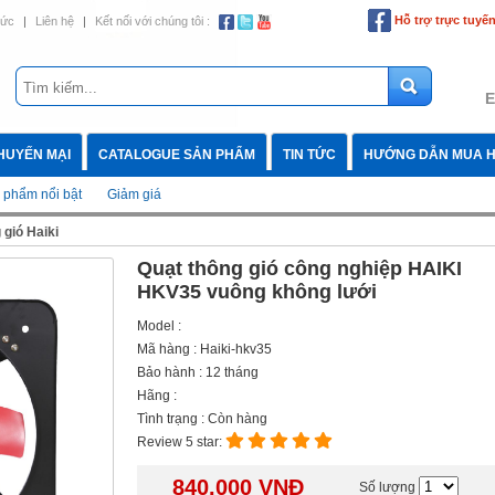
Hỗ trợ trực tuyế
tức
|
Liên hệ
|
Kết nối với chúng tôi :
E
HUYẾN MẠI
CATALOGUE SẢN PHẨM
TIN TỨC
HƯỚNG DẪN MUA 
 phẩm nổi bật
Giảm giá
 gió Haiki
Quạt thông gió công nghiệp HAIKI
HKV35 vuông không lưới
Model :
Mã hàng : Haiki-hkv35
Bảo hành : 12 tháng
Hãng :
Tình trạng : Còn hàng
Review 5 star:
840.000
VNĐ
Số lượng