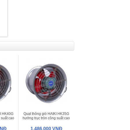
KI HK40G
Quạt thông gió HAIKI HK35G
 suất cao
hướng trục tròn công suất cao
VNĐ
1.486.000 VNĐ