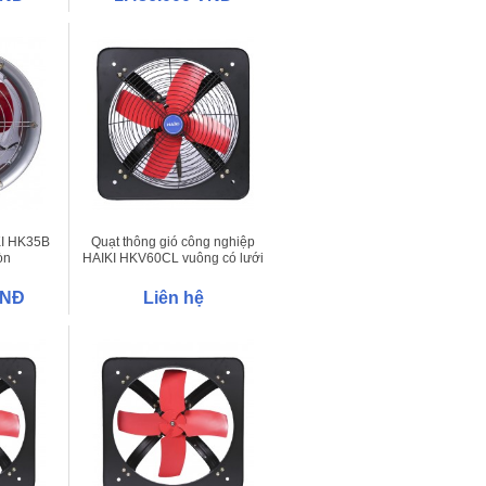
KI HK35B
Quạt thông gió công nghiệp
òn
HAIKI HKV60CL vuông có lưới
VNĐ
Liên hệ