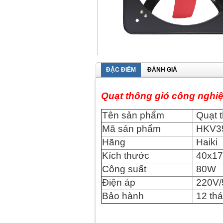
ĐẶC ĐIỂM
ĐÁNH GIÁ
Quạt thông gió công nghi
Tên sản phẩm
Quạt t
Mã sản phẩm
HKV3
Hãng
Haiki
Kích thước
40x17
Công suất
80W
Điện áp
220V/
Bảo hành
12 th