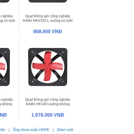
g nghiệp
Quạt thông gió công nghiệp
g có lưới
HAIKI HKV35CL vuông có lưới
908.000 VNĐ
g nghiệp
Quạt thông gió công nghiệp
g không
HAIKI HKV40 vuông không
lưới
VNĐ
1.076.000 VNĐ
điện
|
Ống nhựa xoắn HDPE
|
Ghen ruột