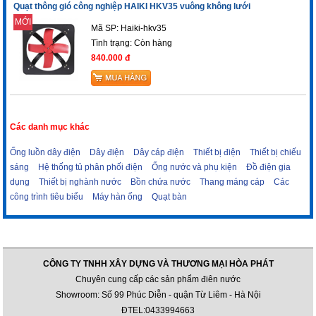
Quạt thông gió công nghiệp HAIKI HKV35 vuông không lưới
MỚI
Mã SP: Haiki-hkv35
Tình trạng:
Còn hàng
840.000 đ
Các danh mục khác
Ống luồn dây điện
Dây điện
Dây cáp điện
Thiết bị điện
Thiết bị chiếu
sáng
Hệ thống tủ phân phối điện
Ống nước và phụ kiện
Đồ điện gia
dụng
Thiết bị nghành nước
Bồn chứa nước
Thang máng cáp
Các
công trình tiêu biểu
Máy hàn ống
Quạt bàn
CÔNG TY TNHH XÂY DỰNG VÀ THƯƠNG MẠI HÒA PHÁT
Chuyên cung cấp các sản phẩm điên nước
Showroom: Số 99 Phúc Diễn - quận Từ Liêm - Hà Nội
ĐTEL:0433994663