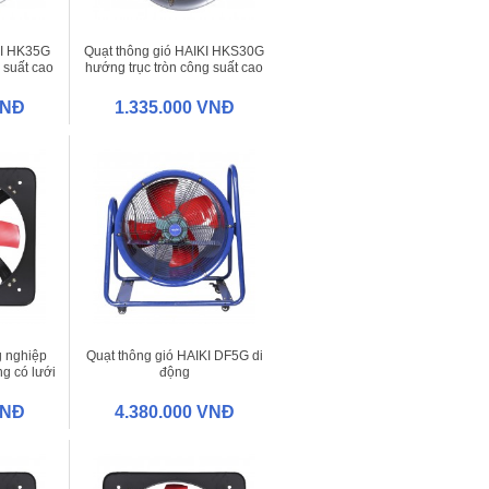
KI HK35G
Quạt thông gió HAIKI HKS30G
 suất cao
hướng trục tròn công suất cao
VNĐ
1.335.000 VNĐ
g nghiệp
Quạt thông gió HAIKI DF5G di
g có lưới
động
VNĐ
4.380.000 VNĐ