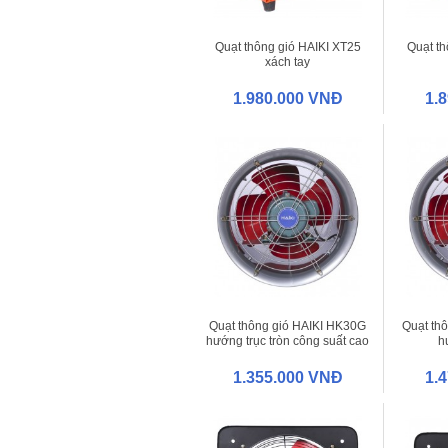
Quạt thông gió HAIKI XT25
Quạt th
xách tay
1.980.000 VNĐ
1.
Quạt thông gió HAIKI HK30G
Quạt th
hướng trục tròn công suất cao
h
1.355.000 VNĐ
1.