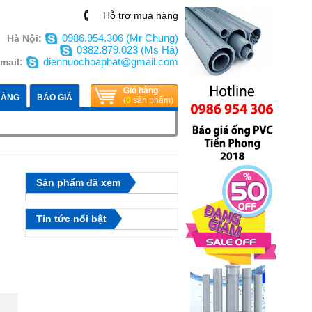
n
Hỗ trợ mua hàng
0986.954.306 (Mr Chung)
Hà Nội:
0382.879.023 (Ms Hà)
diennuochoaphat@gmail.com
mail:
Giỏ hàng
HÀNG
BÁO GIÁ
(
0
sản phẩm)
I
Sản phẩm đã xem
Tin tức nổi bật