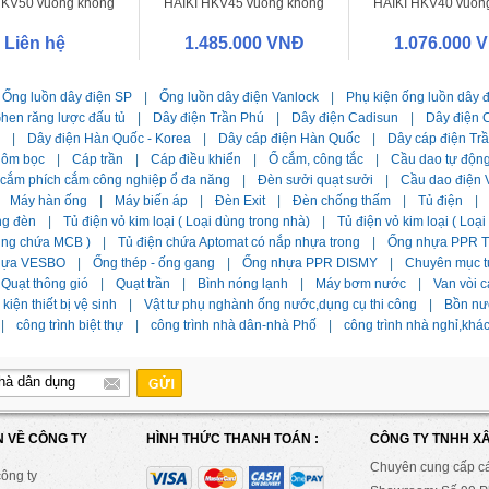
HKV50 vuông không
HAIKI HKV45 vuông không
HAIKI HKV40 vuôn
lưới
lưới
lưới
Liên hệ
1.485.000 VNĐ
1.076.000 
Ống luồn dây điện SP
|
Ống luồn dây điện Vanlock
|
Phụ kiện ống luồn dây 
hen răng lược đấu tủ
|
Dây điện Trần Phú
|
Dây điện Cadisun
|
Dây điện C
|
Dây điện Hàn Quốc - Korea
|
Dây cáp điện Hàn Quốc
|
Dây cáp điện Tr
hôm bọc
|
Cáp trần
|
Cáp điều khiển
|
Ổ cắm, công tắc
|
Cầu dao tự độn
 cắm phích cắm công nghiệp ổ đa năng
|
Đèn sưởi quạt sưởi
|
Cầu dao điện 
Máy hàn ống
|
Máy biến áp
|
Đèn Exit
|
Đèn chống thấm
|
Tủ điện
|
ng đèn
|
Tủ điện vỏ kim loại ( Loại dùng trong nhà)
|
Tủ điện vỏ kim loại ( Loạ
dùng chứa MCB )
|
Tủ điện chứa Aptomat có nắp nhựa trong
|
Ống nhựa PPR Ti
hựa VESBO
|
Ống thép - ống gang
|
Ống nhựa PPR DISMY
|
Chuyên mục t
Quạt thông gió
|
Quạt trần
|
Bình nóng lạnh
|
Máy bơm nước
|
Van vòi c
kiện thiết bị vệ sinh
|
Vật tư phụ nghành ống nước,dụng cụ thi công
|
Bồn nư
|
công trình biệt thự
|
công trình nhà dân-nhà Phố
|
công trình nhà nghỉ,khá
N VỀ CÔNG TY
HÌNH THỨC THANH TOÁN :
CÔNG TY TNHH X
Chuyên cung cấp c
công ty