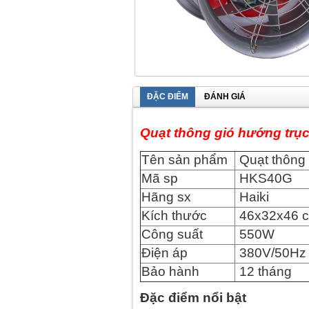
ĐẶC ĐIỂM
ĐÁNH GIÁ
Quạt thông gió hướng trụ
Tên sản phẩm
Quạt thông 
Mã sp
HKS40G
Hãng sx
Haiki
Kích thước
46x32x46 
Công suất
550W
Điện áp
380V/50Hz
Bảo hành
12 tháng
Đặc điểm nổi bật