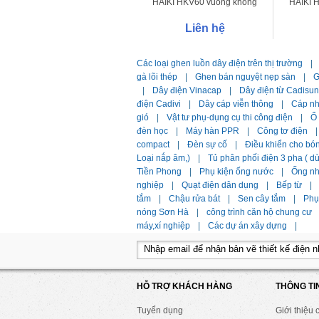
HAIKI HKV60 vuông không
HAIKI 
lưới
Liên hệ
Các loại ghen luồn dây điện trên thị trường
|
gà lõi thép
|
Ghen bán nguyệt nẹp sàn
|
G
|
Dây điện Vinacap
|
Dây điện từ Cadisun
điện Cadivi
|
Dây cáp viễn thông
|
Cáp n
gió
|
Vật tư phụ-dụng cụ thi công điện
|
Ổ
đèn học
|
Máy hàn PPR
|
Công tơ điện
|
compact
|
Đèn sự cố
|
Điều khiển cho bó
Loại nắp âm,)
|
Tủ phân phối điện 3 pha ( 
Tiền Phong
|
Phụ kiện ống nước
|
Ống n
nghiệp
|
Quạt điện dân dụng
|
Bếp từ
|
tắm
|
Chậu rửa bát
|
Sen cây tắm
|
Phụ 
nóng Sơn Hà
|
công trình căn hộ chung cư
máy,xí nghiệp
|
Các dự án xây dựng
|
HỖ TRỢ KHÁCH HÀNG
THÔNG TI
Tuyển dụng
Giới thiệu 