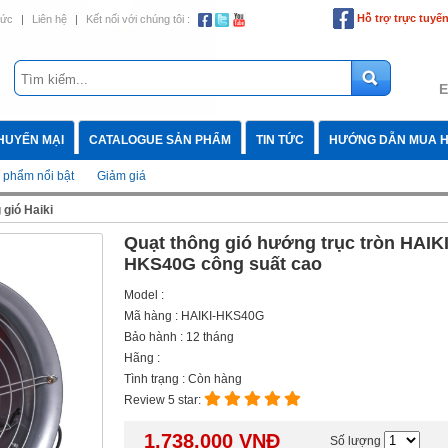
Hỗ trợ trực tuyế
tức
|
Liên hệ
|
Kết nối với chúng tôi :
E
HUYẾN MẠI
CATALOGUE SẢN PHẨM
TIN TỨC
HƯỚNG DẪN MUA 
 phẩm nổi bật
Giảm giá
 gió Haiki
Quạt thông gió hướng trục tròn HAIK
HKS40G công suất cao
Model :
Mã hàng : HAIKI-HKS40G
Bảo hành : 12 tháng
Hãng :
Tình trạng : Còn hàng
Review 5 star:
1.738.000
VNĐ
Số lượng