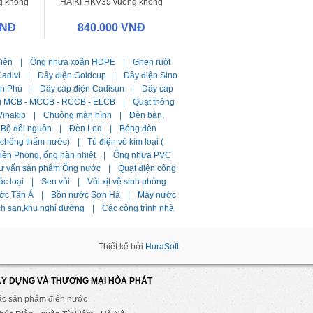
g không
HAIKI HKV35 vuông không
lưới
VNĐ
840.000 VNĐ
điện
|
Ống nhựa xoắn HDPE
|
Ghen ruột
adivi
|
Dây điện Goldcup
|
Dây điện Sino
ần Phú
|
Dây cáp điện Cadisun
|
Dây cáp
g MCB - MCCB - RCCB - ELCB
|
Quạt thông
Vinakip
|
Chuông màn hình
|
Đèn bàn,
Bộ đổi nguồn
|
Đèn Led
|
Bóng đèn
i chống thấm nước)
|
Tủ điện vỏ kim loại (
ền Phong, ống hàn nhiệt
|
Ống nhựa PVC
ư vấn sản phẩm Ống nước
|
Quạt điện công
ác loại
|
Sen vòi
|
Vòi xịt vệ sinh phòng
ớc Tân Á
|
Bồn nước Sơn Hà
|
Máy nước
ch sạn,khu nghỉ dưỡng
|
Các công trình nhà
Thiết kế bởi
HuraSoft
ÂY DỰNG VÀ THƯƠNG MẠI HÒA PHÁT
ác sản phẩm điên nước