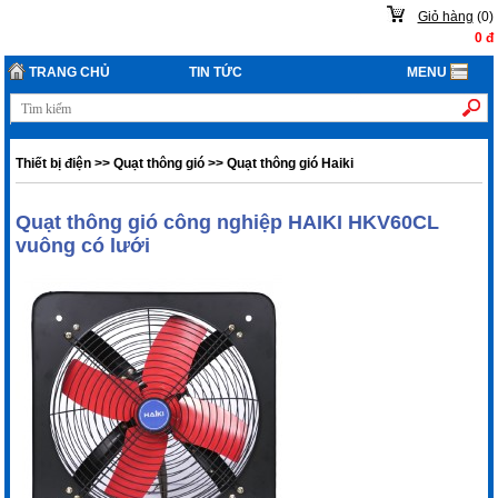
Giỏ hàng
(
0
)
0
đ
TRANG CHỦ
TIN TỨC
MENU
Thiết bị điện
>>
Quạt thông gió
>>
Quạt thông gió Haiki
Quạt thông gió công nghiệp HAIKI HKV60CL
vuông có lưới