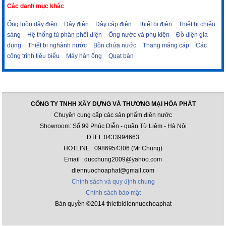
Các danh mục khác
Ống luồn dây điện
Dây điện
Dây cáp điện
Thiết bị điện
Thiết bị chiếu
sáng
Hệ thống tủ phân phối điện
Ống nước và phụ kiện
Đồ điện gia
dụng
Thiết bị nghành nước
Bồn chứa nước
Thang máng cáp
Các
công trình tiêu biểu
Máy hàn ống
Quạt bàn
CÔNG TY TNHH XÂY DỰNG VÀ THƯƠNG MẠI HÒA PHÁT
Chuyên cung cấp các sản phẩm điên nước
Showroom: Số 99 Phúc Diễn - quận Từ Liêm - Hà Nội
ĐTEL:0433994663
HOTLINE : 0986954306 (Mr Chung)
Email : ducchung2009@yahoo.com
diennuochoaphat@gmail.com
Chính sách và quy định chung
Chính sách bảo mật
Bản quyền ©2014 thietbidiennuochoaphat